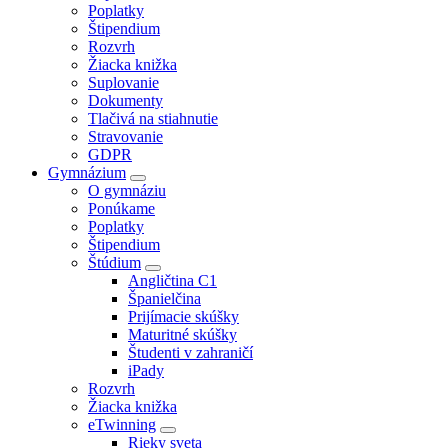
Poplatky
Štipendium
Rozvrh
Žiacka knižka
Suplovanie
Dokumenty
Tlačivá na stiahnutie
Stravovanie
GDPR
Gymnázium
O gymnáziu
Ponúkame
Poplatky
Štipendium
Štúdium
Angličtina C1
Španielčina
Prijímacie skúšky
Maturitné skúšky
Študenti v zahraničí
iPady
Rozvrh
Žiacka knižka
eTwinning
Rieky sveta