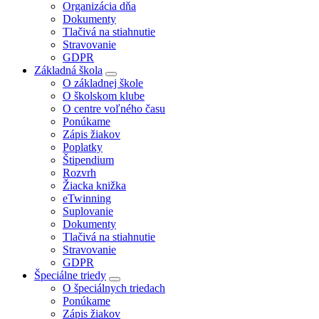
Organizácia dňa
Dokumenty
Tlačivá na stiahnutie
Stravovanie
GDPR
Základná škola
O základnej škole
O školskom klube
O centre voľného času
Ponúkame
Zápis žiakov
Poplatky
Štipendium
Rozvrh
Žiacka knižka
eTwinning
Suplovanie
Dokumenty
Tlačivá na stiahnutie
Stravovanie
GDPR
Špeciálne triedy
O špeciálnych triedach
Ponúkame
Zápis žiakov