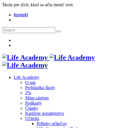
Škola pre tých, ktorí sa učia meniť svet.
Kontakt
Life Academy
O nás
Prehliadka školy
2%
Mám záujem
Podkasty
Články
Kariérne poradenstvo
Učitelia
Príbehy učiteľov