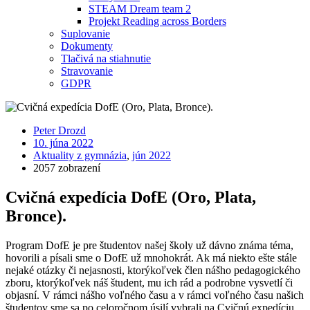
STEAM Dream team 2
Projekt Reading across Borders
Suplovanie
Dokumenty
Tlačivá na stiahnutie
Stravovanie
GDPR
Peter Drozd
10. júna 2022
Aktuality z gymnázia
,
jún 2022
2057 zobrazení
Cvičná expedícia DofE (Oro, Plata,
Bronce).
Program DofE je pre študentov našej školy už dávno známa téma,
hovorili a písali sme o DofE už mnohokrát. Ak má niekto ešte stále
nejaké otázky či nejasnosti, ktorýkoľvek člen nášho pedagogického
zboru, ktorýkoľvek náš študent, mu ich rád a podrobne vysvetlí či
objasní. V rámci nášho voľného času a v rámci voľného času našich
študentov sme sa po celoročnom úsilí vybrali na Cvičnú expedíciu