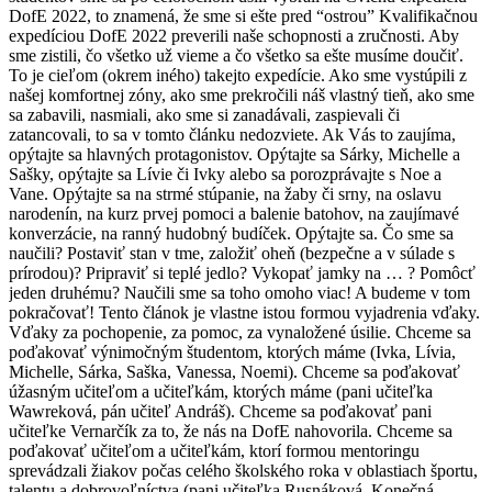
DofE 2022, to znamená, že sme si ešte pred “ostrou” Kvalifikačnou
expedíciou DofE 2022 preverili naše schopnosti a zručnosti. Aby
sme zistili, čo všetko už vieme a čo všetko sa ešte musíme doučiť.
To je cieľom (okrem iného) takejto expedície. Ako sme vystúpili z
našej komfortnej zóny, ako sme prekročili náš vlastný tieň, ako sme
sa zabavili, nasmiali, ako sme si zanadávali, zaspievali či
zatancovali, to sa v tomto článku nedozviete. Ak Vás to zaujíma,
opýtajte sa hlavných protagonistov. Opýtajte sa Sárky, Michelle a
Sašky, opýtajte sa Lívie či Ivky alebo sa porozprávajte s Noe a
Vane. Opýtajte sa na strmé stúpanie, na žaby či srny, na oslavu
narodenín, na kurz prvej pomoci a balenie batohov, na zaujímavé
konverzácie, na ranný hudobný budíček. Opýtajte sa. Čo sme sa
naučili? Postaviť stan v tme, založiť oheň (bezpečne a v súlade s
prírodou)? Pripraviť si teplé jedlo? Vykopať jamky na … ? Pomôcť
jeden druhému? Naučili sme sa toho omoho viac! A budeme v tom
pokračovať! Tento článok je vlastne istou formou vyjadrenia vďaky.
Vďaky za pochopenie, za pomoc, za vynaložené úsilie. Chceme sa
poďakovať výnimočným študentom, ktorých máme (Ivka, Lívia,
Michelle, Sárka, Saška, Vanessa, Noemi). Chceme sa poďakovať
úžasným učiteľom a učiteľkám, ktorých máme (pani učiteľka
Wawreková, pán učiteľ Andráš). Chceme sa poďakovať pani
učiteľke Vernarčík za to, že nás na DofE nahovorila. Chceme sa
poďakovať učiteľom a učiteľkám, ktorí formou mentoringu
sprevádzali žiakov počas celého školského roka v oblastiach športu,
talentu a dobrovoľníctva (pani učiteľka Rusnáková, Konečná,