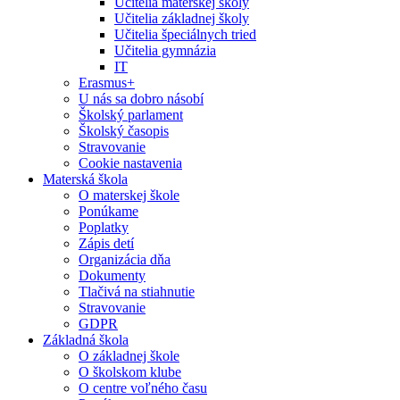
Učitelia materskej školy
Učitelia základnej školy
Učitelia špeciálnych tried
Učitelia gymnázia
IT
Erasmus+
U nás sa dobro násobí
Školský parlament
Školský časopis
Stravovanie
Cookie nastavenia
Materská škola
O materskej škole
Ponúkame
Poplatky
Zápis detí
Organizácia dňa
Dokumenty
Tlačivá na stiahnutie
Stravovanie
GDPR
Základná škola
O základnej škole
O školskom klube
O centre voľného času