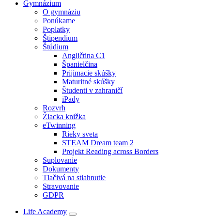
Gymnázium
O gymnáziu
Ponúkame
Poplatky
Štipendium
Štúdium
Angličtina C1
Španielčina
Prijímacie skúšky
Maturitné skúšky
Študenti v zahraničí
iPady
Rozvrh
Žiacka knižka
eTwinning
Rieky sveta
STEAM Dream team 2
Projekt Reading across Borders
Suplovanie
Dokumenty
Tlačivá na stiahnutie
Stravovanie
GDPR
Life Academy