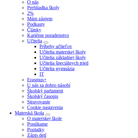
O nás
Prehliadka školy
2%
Mám záujem
Podkasty
Články
Kariérne poradenstvo
Učitelia
Príbehy učiteľov
Učitelia materskej školy
Učitelia základnej školy
Učitelia špeciálnych tried
Učitelia gymnázia
IT
Erasmus+
U nás sa dobro násobí
Školský parlament
Školský časopis
Stravovanie
Cookie nastavenia
Materská škola
O materskej škole
Ponúkame
Poplatky
Zápis detí