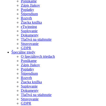
Ponúkame
Zápis žiakov
Poplatky
Štipendium
Rozvrh
Žiacka knižka
eTwinning
Suplovanie
Dokumenty
Tlačivá na stiahnutie
Stravovanie
GDPR
Špeciálne triedy
O špeciálnych triedach
Ponúkame
Zápis žiakov
Poplatky
Štipendium
Rozvrh
Žiacka knižka
Suplovanie
Dokumenty
Tlačivá na stiahnutie
Stravovanie
GDPR