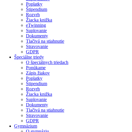
Poplatky
Štipendium
Rozvrh
Žiacka knižka
eTwinning
Suplovanie
Dokumenty
Tlačivá na stiahnutie
Stravovanie
GDPR
Špeciálne triedy
O špeciálnych triedach
Ponúkame
Zápis žiakov
Poplatky
Štipendium
Rozvrh
Žiacka knižka
Suplovanie
Dokumenty
Tlačivá na stiahnutie
Stravovanie
GDPR
Gymnázium
O gymnáziu