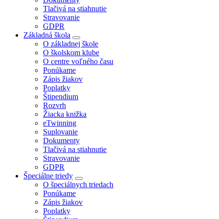
Tlačivá na stiahnutie
Stravovanie
GDPR
Základná škola
O základnej škole
O školskom klube
O centre voľného času
Ponúkame
Zápis žiakov
Poplatky
Štipendium
Rozvrh
Žiacka knižka
eTwinning
Suplovanie
Dokumenty
Tlačivá na stiahnutie
Stravovanie
GDPR
Špeciálne triedy
O špeciálnych triedach
Ponúkame
Zápis žiakov
Poplatky