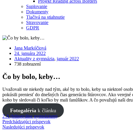
Projekt Reading across Borders
Suplovanie
Dokumenty
Tlačivá na stiahnutie
Stravovanie
GDPR
Jana Markóčiová
24. januára 2022
Aktuality z gymnázia
,
január 2022
738 zobrazení
Čo by bolo, keby…
Uvažovali ste niekedy nad tým, aké by to bolo, keby sa niektoré osobn
pokúsili preniesť do dnešných čias generáciu štúrovcov. Ako verejné o
koho by sledovali či koľko by mali fanúšikov. A čo považujú naši dru
Fotogaléria
k článku
2.A (bilingválne gymnázium)
Predchádzajúci príspevok
Nasledujúci príspevok