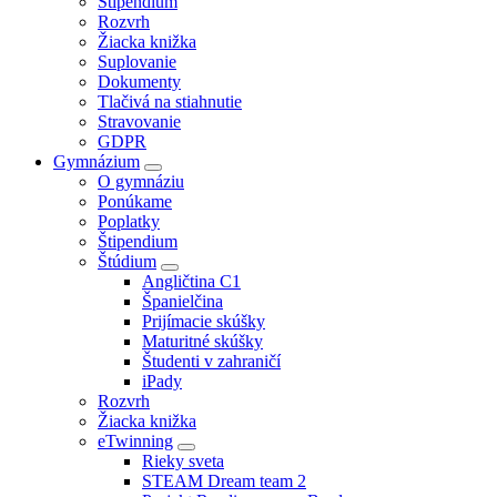
Štipendium
Rozvrh
Žiacka knižka
Suplovanie
Dokumenty
Tlačivá na stiahnutie
Stravovanie
GDPR
Gymnázium
O gymnáziu
Ponúkame
Poplatky
Štipendium
Štúdium
Angličtina C1
Španielčina
Prijímacie skúšky
Maturitné skúšky
Študenti v zahraničí
iPady
Rozvrh
Žiacka knižka
eTwinning
Rieky sveta
STEAM Dream team 2