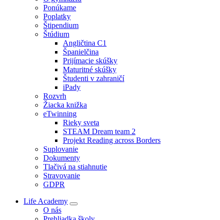
Ponúkame
Poplatky
Štipendium
Štúdium
Angličtina C1
Španielčina
Prijímacie skúšky
Maturitné skúšky
Študenti v zahraničí
iPady
Rozvrh
Žiacka knižka
eTwinning
Rieky sveta
STEAM Dream team 2
Projekt Reading across Borders
Suplovanie
Dokumenty
Tlačivá na stiahnutie
Stravovanie
GDPR
Life Academy
O nás
Prehliadka školy