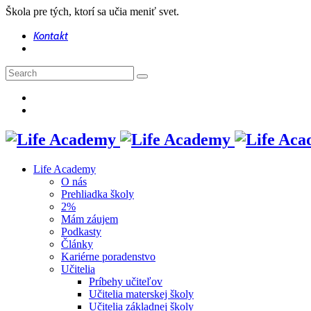
Škola pre tých, ktorí sa učia meniť svet.
Kontakt
Life Academy
O nás
Prehliadka školy
2%
Mám záujem
Podkasty
Články
Kariérne poradenstvo
Učitelia
Príbehy učiteľov
Učitelia materskej školy
Učitelia základnej školy