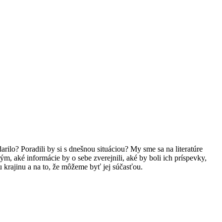
rilo? Poradili by si s dnešnou situáciou? My sme sa na literatúre
m, aké informácie by o sebe zverejnili, aké by boli ich príspevky,
 krajinu a na to, že môžeme byť jej súčasťou.