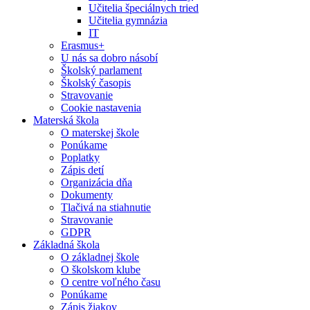
Učitelia špeciálnych tried
Učitelia gymnázia
IT
Erasmus+
U nás sa dobro násobí
Školský parlament
Školský časopis
Stravovanie
Cookie nastavenia
Materská škola
O materskej škole
Ponúkame
Poplatky
Zápis detí
Organizácia dňa
Dokumenty
Tlačivá na stiahnutie
Stravovanie
GDPR
Základná škola
O základnej škole
O školskom klube
O centre voľného času
Ponúkame
Zápis žiakov