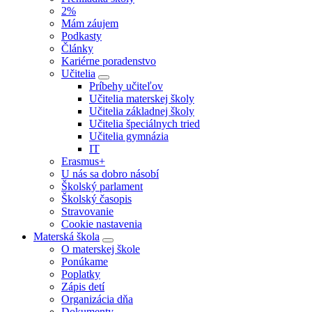
2%
Mám záujem
Podkasty
Články
Kariérne poradenstvo
Učitelia
Príbehy učiteľov
Učitelia materskej školy
Učitelia základnej školy
Učitelia špeciálnych tried
Učitelia gymnázia
IT
Erasmus+
U nás sa dobro násobí
Školský parlament
Školský časopis
Stravovanie
Cookie nastavenia
Materská škola
O materskej škole
Ponúkame
Poplatky
Zápis detí
Organizácia dňa
Dokumenty