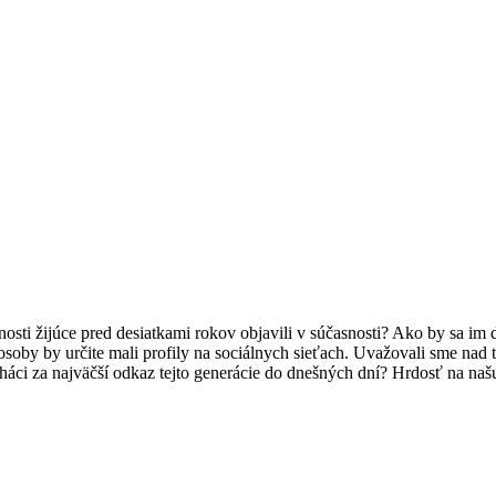
osti žijúce pred desiatkami rokov objavili v súčasnosti? Ako by sa im da
soby by určite mali profily na sociálnych sieťach. Uvažovali sme nad tý
háci za najväčší odkaz tejto generácie do dnešných dní? Hrdosť na našu