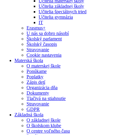
Učitelia materskej školy
Učitelia základnej školy
Učitelia špeciálnych tried
Učitelia gymnázia
IT
Erasmus+
U nás sa dobro násobí
Školský parlament
Školský časopis
Stravovanie
Cookie nastavenia
Materská škola
O materskej škole
Ponúkame
Poplatky
Zápis detí
Organizácia dňa
Dokumenty
Tlačivá na stiahnutie
Stravovanie
GDPR
Základná škola
O základnej škole
O školskom klube
O centre voľného času