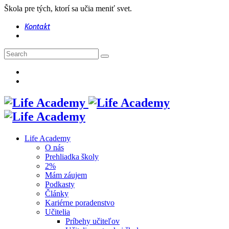
Škola pre tých, ktorí sa učia meniť svet.
Kontakt
Life Academy
O nás
Prehliadka školy
2%
Mám záujem
Podkasty
Články
Kariérne poradenstvo
Učitelia
Príbehy učiteľov