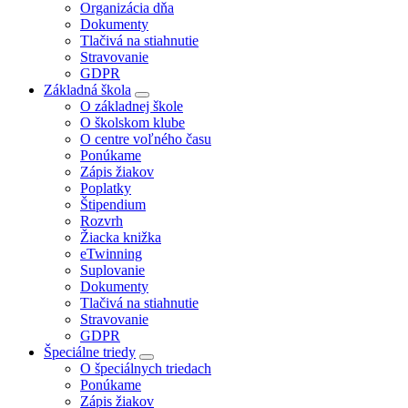
Organizácia dňa
Dokumenty
Tlačivá na stiahnutie
Stravovanie
GDPR
Základná škola
O základnej škole
O školskom klube
O centre voľného času
Ponúkame
Zápis žiakov
Poplatky
Štipendium
Rozvrh
Žiacka knižka
eTwinning
Suplovanie
Dokumenty
Tlačivá na stiahnutie
Stravovanie
GDPR
Špeciálne triedy
O špeciálnych triedach
Ponúkame
Zápis žiakov