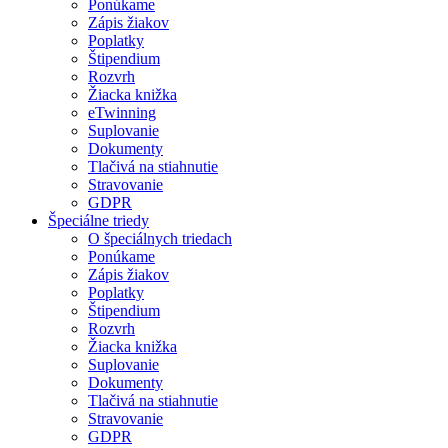
Ponúkame
Zápis žiakov
Poplatky
Štipendium
Rozvrh
Žiacka knižka
eTwinning
Suplovanie
Dokumenty
Tlačivá na stiahnutie
Stravovanie
GDPR
Špeciálne triedy
O špeciálnych triedach
Ponúkame
Zápis žiakov
Poplatky
Štipendium
Rozvrh
Žiacka knižka
Suplovanie
Dokumenty
Tlačivá na stiahnutie
Stravovanie
GDPR