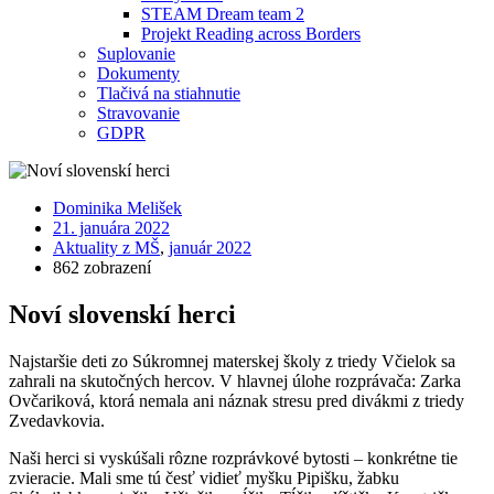
STEAM Dream team 2
Projekt Reading across Borders
Suplovanie
Dokumenty
Tlačivá na stiahnutie
Stravovanie
GDPR
Dominika Melišek
21. januára 2022
Aktuality z MŠ
,
január 2022
862 zobrazení
Noví slovenskí herci
Najstaršie deti zo Súkromnej materskej školy z triedy Včielok sa
zahrali na skutočných hercov. V hlavnej úlohe rozprávača: Zarka
Ovčariková, ktorá nemala ani náznak stresu pred divákmi z triedy
Zvedavkovia.
Naši herci si vyskúšali rôzne rozprávkové bytosti – konkrétne tie
zvieracie. Mali sme tú česť vidieť myšku Pipišku, žabku