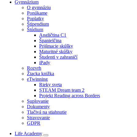
Gymnázium
O gymnáziu
Ponúkame
Poplatky
Štipendium
Štúdium
Angličtina C1
Španielčina
Prijímacie skúšky
Maturitné skúšky
Študenti v zahraničí
iPady
Rozvrh
Žiacka knižka
eTwinning
Rieky sveta
STEAM Dream team 2
Projekt Reading across Borders
Suplovanie
Dokumenty
Tlačivá na stiahnutie
Stravovanie
GDPR
Life Academy