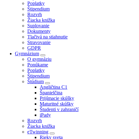
Poplatky
Štipendium
Rozvrh
Žiacka knižka
Suplovanie
Dokumenty
Tlačivá na stiahnutie
Stravovanie
GDPR
Gymnázium
O gymnáziu
Ponúkame
Poplatky
Štipendium
Štúdium
Angličtina C1
Španielčina
Prijímacie skúšky
Maturitné skúšky
Študenti v zahraničí
iPady
Rozvrh
Žiacka knižka
eTwinning
Rieky sveta