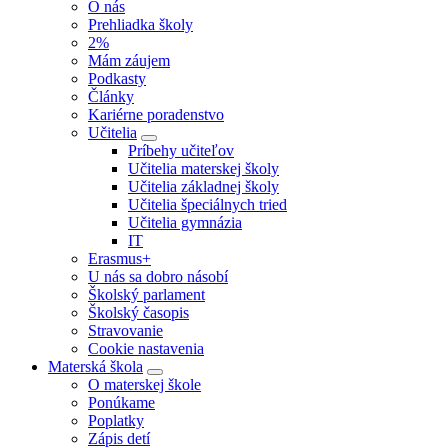
O nás
Prehliadka školy
2%
Mám záujem
Podkasty
Články
Kariérne poradenstvo
Učitelia
Príbehy učiteľov
Učitelia materskej školy
Učitelia základnej školy
Učitelia špeciálnych tried
Učitelia gymnázia
IT
Erasmus+
U nás sa dobro násobí
Školský parlament
Školský časopis
Stravovanie
Cookie nastavenia
Materská škola
O materskej škole
Ponúkame
Poplatky
Zápis detí