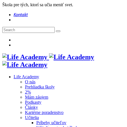
Škola pre tých, ktorí sa učia meniť svet.
Kontakt
Life Academy
O nás
Prehliadka školy
2%
Mám záujem
Podkasty
Články
Kariérne poradenstvo
Učitelia
Príbehy učiteľov