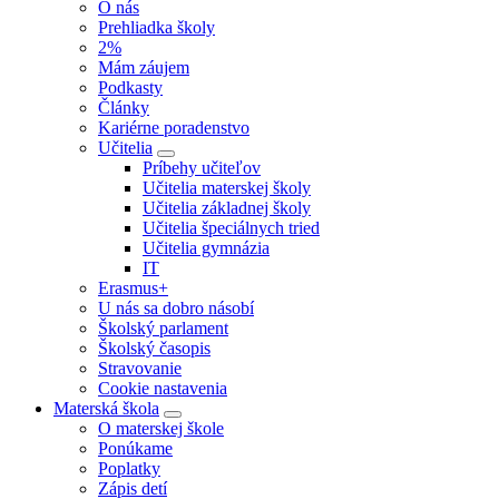
O nás
Prehliadka školy
2%
Mám záujem
Podkasty
Články
Kariérne poradenstvo
Učitelia
Príbehy učiteľov
Učitelia materskej školy
Učitelia základnej školy
Učitelia špeciálnych tried
Učitelia gymnázia
IT
Erasmus+
U nás sa dobro násobí
Školský parlament
Školský časopis
Stravovanie
Cookie nastavenia
Materská škola
O materskej škole
Ponúkame
Poplatky
Zápis detí