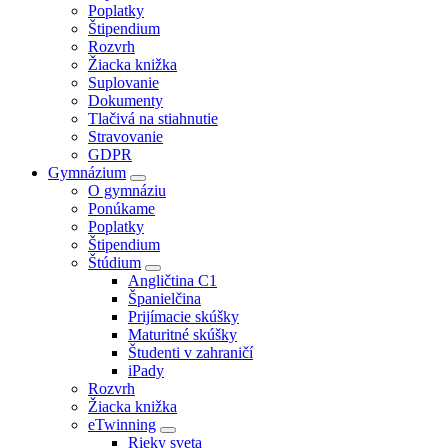
Poplatky
Štipendium
Rozvrh
Žiacka knižka
Suplovanie
Dokumenty
Tlačivá na stiahnutie
Stravovanie
GDPR
Gymnázium
O gymnáziu
Ponúkame
Poplatky
Štipendium
Štúdium
Angličtina C1
Španielčina
Prijímacie skúšky
Maturitné skúšky
Študenti v zahraničí
iPady
Rozvrh
Žiacka knižka
eTwinning
Rieky sveta