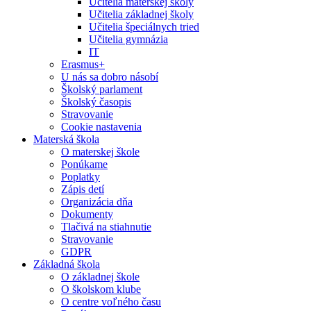
Učitelia materskej školy
Učitelia základnej školy
Učitelia špeciálnych tried
Učitelia gymnázia
IT
Erasmus+
U nás sa dobro násobí
Školský parlament
Školský časopis
Stravovanie
Cookie nastavenia
Materská škola
O materskej škole
Ponúkame
Poplatky
Zápis detí
Organizácia dňa
Dokumenty
Tlačivá na stiahnutie
Stravovanie
GDPR
Základná škola
O základnej škole
O školskom klube
O centre voľného času