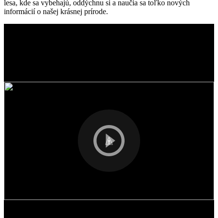
lesa, kde sa vybehajú, oddýchnu si a naučia sa toľko nových
informácií o našej krásnej prírode.