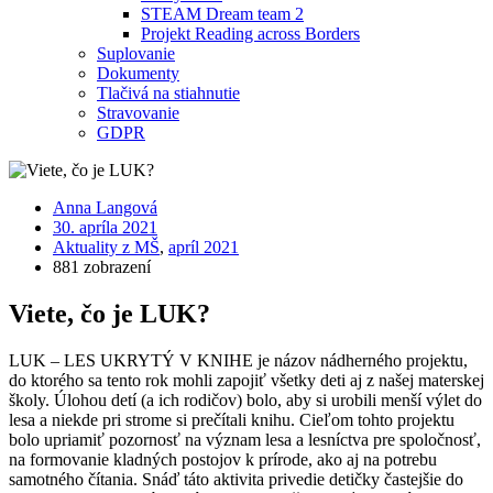
STEAM Dream team 2
Projekt Reading across Borders
Suplovanie
Dokumenty
Tlačivá na stiahnutie
Stravovanie
GDPR
Anna Langová
30. apríla 2021
Aktuality z MŠ
,
apríl 2021
881 zobrazení
Viete, čo je LUK?
LUK – LES UKRYTÝ V KNIHE je názov nádherného projektu,
do ktorého sa tento rok mohli zapojiť všetky deti aj z našej materskej
školy. Úlohou detí (a ich rodičov) bolo, aby si urobili menší výlet do
lesa a niekde pri strome si prečítali knihu. Cieľom tohto projektu
bolo upriamiť pozornosť na význam lesa a lesníctva pre spoločnosť,
na formovanie kladných postojov k prírode, ako aj na potrebu
samotného čítania. Snáď táto aktivita privedie detičky častejšie do