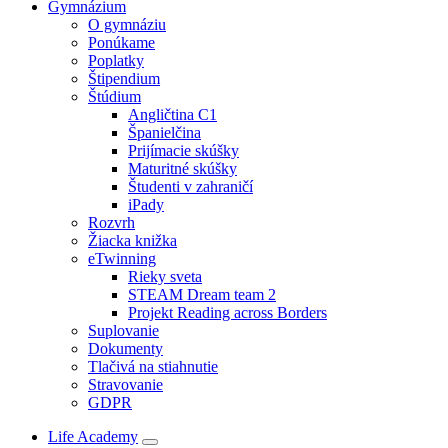
Gymnázium
O gymnáziu
Ponúkame
Poplatky
Štipendium
Štúdium
Angličtina C1
Španielčina
Prijímacie skúšky
Maturitné skúšky
Študenti v zahraničí
iPady
Rozvrh
Žiacka knižka
eTwinning
Rieky sveta
STEAM Dream team 2
Projekt Reading across Borders
Suplovanie
Dokumenty
Tlačivá na stiahnutie
Stravovanie
GDPR
Life Academy