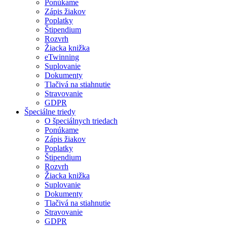
Ponúkame
Zápis žiakov
Poplatky
Štipendium
Rozvrh
Žiacka knižka
eTwinning
Suplovanie
Dokumenty
Tlačivá na stiahnutie
Stravovanie
GDPR
Špeciálne triedy
O špeciálnych triedach
Ponúkame
Zápis žiakov
Poplatky
Štipendium
Rozvrh
Žiacka knižka
Suplovanie
Dokumenty
Tlačivá na stiahnutie
Stravovanie
GDPR