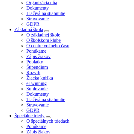
Organizácia dňa
Dokumenty
Tlačivá na stiahnutie
Stravovanie
GDPR
Základná škola
O základnej škole
O školskom klube
O centre voľného času
Ponúkame
Zápis žiakov
Poplatky
Štipendium
Rozvrh
Žiacka knižka
eTwinning
Suplovanie
Dokumenty
Tlačivá na stiahnutie
Stravovanie
GDPR
Špeciálne triedy
O špeciálnych triedach
Ponúkame
Zápis žiakov