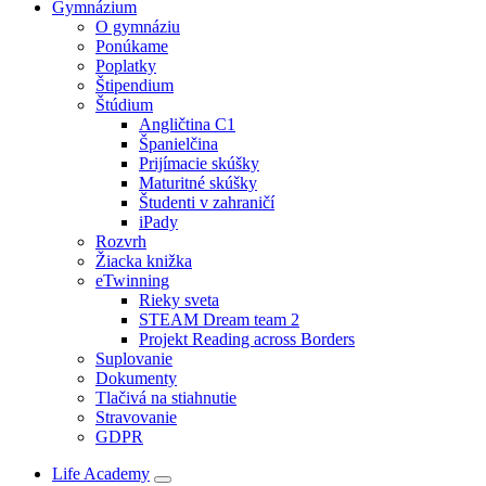
Gymnázium
O gymnáziu
Ponúkame
Poplatky
Štipendium
Štúdium
Angličtina C1
Španielčina
Prijímacie skúšky
Maturitné skúšky
Študenti v zahraničí
iPady
Rozvrh
Žiacka knižka
eTwinning
Rieky sveta
STEAM Dream team 2
Projekt Reading across Borders
Suplovanie
Dokumenty
Tlačivá na stiahnutie
Stravovanie
GDPR
Life Academy