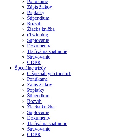
Ponúkame
Zápis žiakov
Poplatky
Štipendium
Rozvrh
Žiacka knižka
eTwinning
Suplovanie
Dokumenty
Tlačivá na stiahnutie
Stravovanie
GDPR
Špeciálne triedy
O špeciálnych triedach
Ponúkame
Zápis žiakov
Poplatky
Štipendium
Rozvrh
Žiacka knižka
Suplovanie
Dokumenty
Tlačivá na stiahnutie
Stravovanie
GDPR