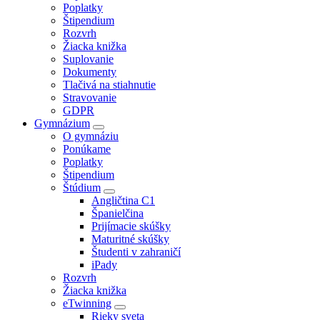
Poplatky
Štipendium
Rozvrh
Žiacka knižka
Suplovanie
Dokumenty
Tlačivá na stiahnutie
Stravovanie
GDPR
Gymnázium
O gymnáziu
Ponúkame
Poplatky
Štipendium
Štúdium
Angličtina C1
Španielčina
Prijímacie skúšky
Maturitné skúšky
Študenti v zahraničí
iPady
Rozvrh
Žiacka knižka
eTwinning
Rieky sveta