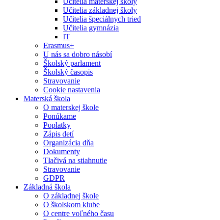
Učitelia materskej školy
Učitelia základnej školy
Učitelia špeciálnych tried
Učitelia gymnázia
IT
Erasmus+
U nás sa dobro násobí
Školský parlament
Školský časopis
Stravovanie
Cookie nastavenia
Materská škola
O materskej škole
Ponúkame
Poplatky
Zápis detí
Organizácia dňa
Dokumenty
Tlačivá na stiahnutie
Stravovanie
GDPR
Základná škola
O základnej škole
O školskom klube
O centre voľného času