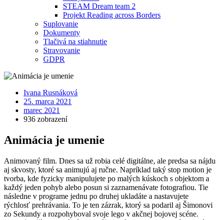
STEAM Dream team 2
Projekt Reading across Borders
Suplovanie
Dokumenty
Tlačivá na stiahnutie
Stravovanie
GDPR
Ivana Rusnáková
25. marca 2021
marec 2021
936 zobrazení
Animácia je umenie
Animovaný film. Dnes sa už robia celé digitálne, ale predsa sa nájdu
aj skvosty, ktoré sa animujú aj ručne. Napríklad taký stop motion je
tvorba, kde fyzicky manipulujete po malých kúskoch s objektom a
každý jeden pohyb alebo posun si zaznamenávate fotografiou. Tie
následne v programe jednu po druhej ukladáte a nastavujete
rýchlosť prehrávania. To je ten zázrak, ktorý sa podaril aj Šimonovi
zo Sekundy a rozpohyboval svoje lego v akčnej bojovej scéne.