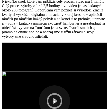
Niekoľko čísel, ktoré vám priblížia celý proces: video má 1 minútu.
Celý proces výroby zabral 2,5 hodiny a vo videu je naskladaných
okolo 200 fotografií. Odporúčam vám pozrieť si výsledok. Žiaci z
kvarty si vyskúšali digitálnu animáciu, v ktorej kreslíte v aplikácii
rámček po rámčeku každý pohyb a na konci si to prehráte, upravíte
a – voila – kratučká animácia ako zjesť hamburger a nezabudnúť si
utrieť ústa vytvorená Tomášom je na svete. Tvorili sme ich aj
priamo na online hodine a naozaj sme si užili zábavu a svoje
výtvory sme si rovno zdieľali.