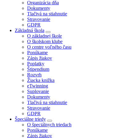
Organizácia dňa
Dokumenty
Tlačivá na stiahnutie
Stravovanie
GDPR
Základná škola
O základnej škole
O školskom klube
O centre voľného času
Ponúkame
Zápis žiakov
Poplatky
Štipendium
Rozvrh
Žiacka knižka
eTwinning
Suplovanie
Dokumenty
Tlačivá na stiahnutie
Stravovanie
GDPR
Špeciálne triedy
O špeciálnych triedach
Ponúkame
Zápis žiakov