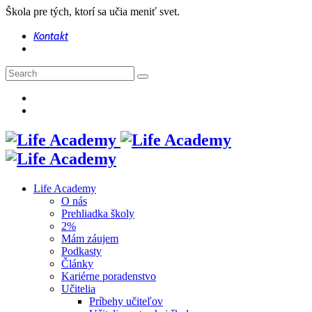
Škola pre tých, ktorí sa učia meniť svet.
Kontakt
Life Academy
O nás
Prehliadka školy
2%
Mám záujem
Podkasty
Články
Kariérne poradenstvo
Učitelia
Príbehy učiteľov