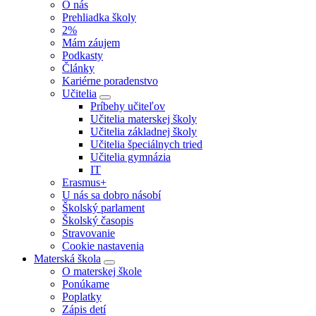
O nás
Prehliadka školy
2%
Mám záujem
Podkasty
Články
Kariérne poradenstvo
Učitelia
Príbehy učiteľov
Učitelia materskej školy
Učitelia základnej školy
Učitelia špeciálnych tried
Učitelia gymnázia
IT
Erasmus+
U nás sa dobro násobí
Školský parlament
Školský časopis
Stravovanie
Cookie nastavenia
Materská škola
O materskej škole
Ponúkame
Poplatky
Zápis detí