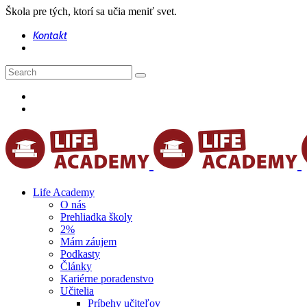
Škola pre tých, ktorí sa učia meniť svet.
Kontakt
Life Academy
O nás
Prehliadka školy
2%
Mám záujem
Podkasty
Články
Kariérne poradenstvo
Učitelia
Príbehy učiteľov