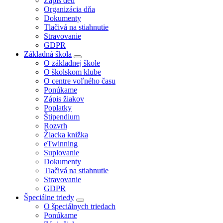
Zápis detí
Organizácia dňa
Dokumenty
Tlačivá na stiahnutie
Stravovanie
GDPR
Základná škola
O základnej škole
O školskom klube
O centre voľného času
Ponúkame
Zápis žiakov
Poplatky
Štipendium
Rozvrh
Žiacka knižka
eTwinning
Suplovanie
Dokumenty
Tlačivá na stiahnutie
Stravovanie
GDPR
Špeciálne triedy
O špeciálnych triedach
Ponúkame