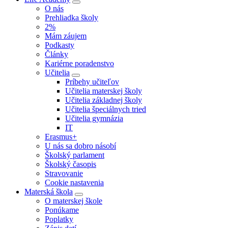
O nás
Prehliadka školy
2%
Mám záujem
Podkasty
Články
Kariérne poradenstvo
Učitelia
Príbehy učiteľov
Učitelia materskej školy
Učitelia základnej školy
Učitelia špeciálnych tried
Učitelia gymnázia
IT
Erasmus+
U nás sa dobro násobí
Školský parlament
Školský časopis
Stravovanie
Cookie nastavenia
Materská škola
O materskej škole
Ponúkame
Poplatky