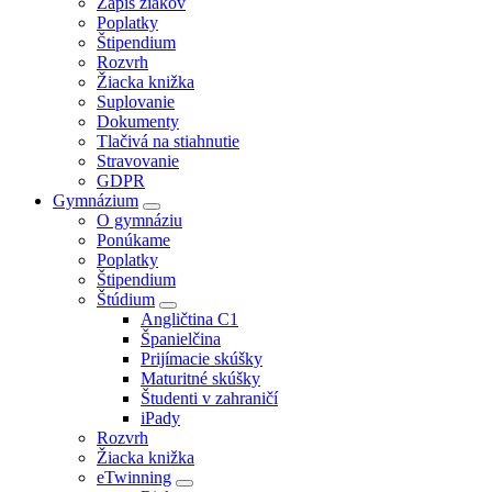
Zápis žiakov
Poplatky
Štipendium
Rozvrh
Žiacka knižka
Suplovanie
Dokumenty
Tlačivá na stiahnutie
Stravovanie
GDPR
Gymnázium
O gymnáziu
Ponúkame
Poplatky
Štipendium
Štúdium
Angličtina C1
Španielčina
Prijímacie skúšky
Maturitné skúšky
Študenti v zahraničí
iPady
Rozvrh
Žiacka knižka
eTwinning