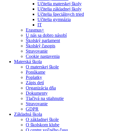
Učitelia materskej školy
Učitelia základnej školy
Učitelia špeciálnych tried
Učitelia gymnázia
IT
Erasmus+
U nás sa dobro násobí
Školský parlament
Školský časopis
Stravovanie
Cookie nastavenia
Materská škola
O materskej škole
Ponúkame
Poplatky
Zápis detí
Organizácia dňa
Dokumenty
Tlačivá na stiahnutie
Stravovanie
GDPR
Základná škola
O základnej škole
O školskom klube
O centre voľného času