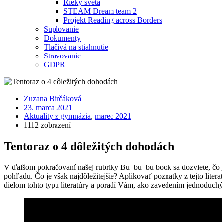
Rieky sveta
STEAM Dream team 2
Projekt Reading across Borders
Suplovanie
Dokumenty
Tlačivá na stiahnutie
Stravovanie
GDPR
Zuzana Birčáková
23. marca 2021
Aktuality z gymnázia
,
marec 2021
1112 zobrazení
Tentoraz o 4 dôležitých dohodách
V ďalšom pokračovaní našej rubriky Bu–bu–bu book sa dozviete, čo je 
pohľadu. Čo je však najdôležitejšie? Aplikovať poznatky z tejto lit
dielom tohto typu literatúry a poradí Vám, ako zavedením jednoduchý