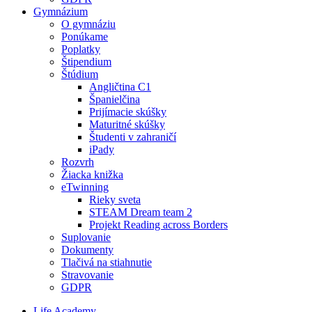
Gymnázium
O gymnáziu
Ponúkame
Poplatky
Štipendium
Štúdium
Angličtina C1
Španielčina
Prijímacie skúšky
Maturitné skúšky
Študenti v zahraničí
iPady
Rozvrh
Žiacka knižka
eTwinning
Rieky sveta
STEAM Dream team 2
Projekt Reading across Borders
Suplovanie
Dokumenty
Tlačivá na stiahnutie
Stravovanie
GDPR
Life Academy