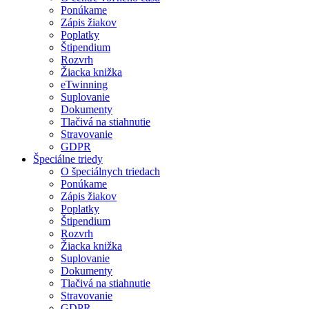
Ponúkame
Zápis žiakov
Poplatky
Štipendium
Rozvrh
Žiacka knižka
eTwinning
Suplovanie
Dokumenty
Tlačivá na stiahnutie
Stravovanie
GDPR
Špeciálne triedy
O špeciálnych triedach
Ponúkame
Zápis žiakov
Poplatky
Štipendium
Rozvrh
Žiacka knižka
Suplovanie
Dokumenty
Tlačivá na stiahnutie
Stravovanie
GDPR