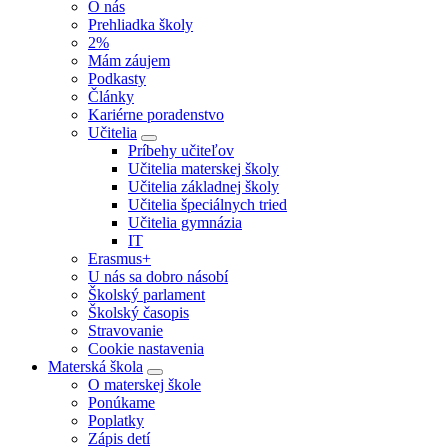
O nás
Prehliadka školy
2%
Mám záujem
Podkasty
Články
Kariérne poradenstvo
Učitelia
Príbehy učiteľov
Učitelia materskej školy
Učitelia základnej školy
Učitelia špeciálnych tried
Učitelia gymnázia
IT
Erasmus+
U nás sa dobro násobí
Školský parlament
Školský časopis
Stravovanie
Cookie nastavenia
Materská škola
O materskej škole
Ponúkame
Poplatky
Zápis detí