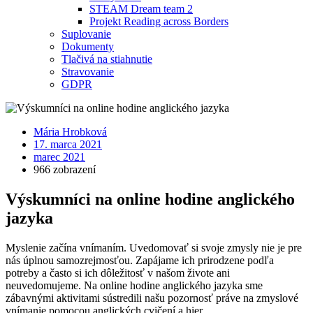
STEAM Dream team 2
Projekt Reading across Borders
Suplovanie
Dokumenty
Tlačivá na stiahnutie
Stravovanie
GDPR
Mária Hrobková
17. marca 2021
marec 2021
966 zobrazení
Výskumníci na online hodine anglického
jazyka
Myslenie začína vnímaním. Uvedomovať si svoje zmysly nie je pre
nás úplnou samozrejmosťou. Zapájame ich prirodzene podľa
potreby a často si ich dôležitosť v našom živote ani
neuvedomujeme. Na online hodine anglického jazyka sme
zábavnými aktivitami sústredili našu pozornosť práve na zmyslové
vnímanie pomocou anglických cvičení a hier.