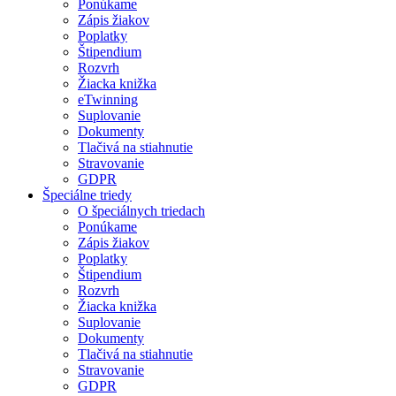
Ponúkame
Zápis žiakov
Poplatky
Štipendium
Rozvrh
Žiacka knižka
eTwinning
Suplovanie
Dokumenty
Tlačivá na stiahnutie
Stravovanie
GDPR
Špeciálne triedy
O špeciálnych triedach
Ponúkame
Zápis žiakov
Poplatky
Štipendium
Rozvrh
Žiacka knižka
Suplovanie
Dokumenty
Tlačivá na stiahnutie
Stravovanie
GDPR