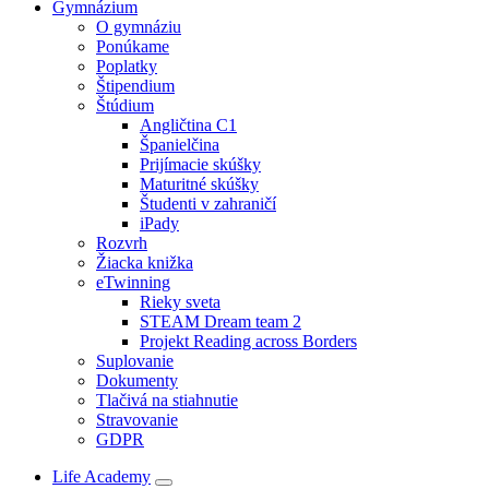
Gymnázium
O gymnáziu
Ponúkame
Poplatky
Štipendium
Štúdium
Angličtina C1
Španielčina
Prijímacie skúšky
Maturitné skúšky
Študenti v zahraničí
iPady
Rozvrh
Žiacka knižka
eTwinning
Rieky sveta
STEAM Dream team 2
Projekt Reading across Borders
Suplovanie
Dokumenty
Tlačivá na stiahnutie
Stravovanie
GDPR
Life Academy