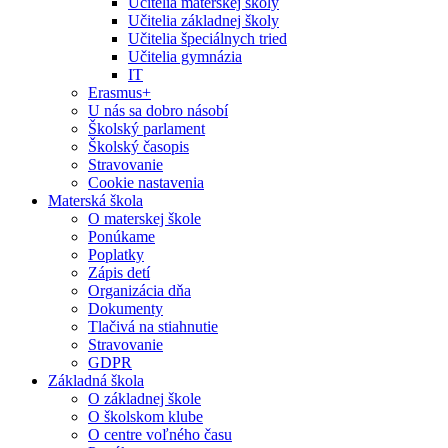
Učitelia materskej školy
Učitelia základnej školy
Učitelia špeciálnych tried
Učitelia gymnázia
IT
Erasmus+
U nás sa dobro násobí
Školský parlament
Školský časopis
Stravovanie
Cookie nastavenia
Materská škola
O materskej škole
Ponúkame
Poplatky
Zápis detí
Organizácia dňa
Dokumenty
Tlačivá na stiahnutie
Stravovanie
GDPR
Základná škola
O základnej škole
O školskom klube
O centre voľného času