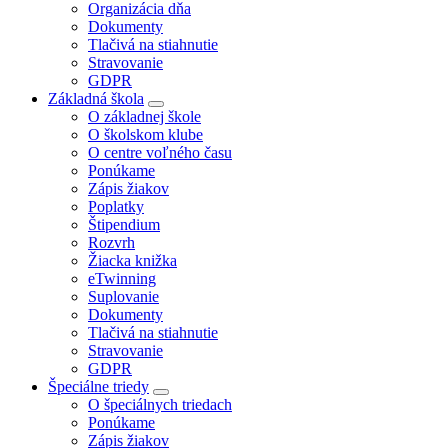
Organizácia dňa
Dokumenty
Tlačivá na stiahnutie
Stravovanie
GDPR
Základná škola
O základnej škole
O školskom klube
O centre voľného času
Ponúkame
Zápis žiakov
Poplatky
Štipendium
Rozvrh
Žiacka knižka
eTwinning
Suplovanie
Dokumenty
Tlačivá na stiahnutie
Stravovanie
GDPR
Špeciálne triedy
O špeciálnych triedach
Ponúkame
Zápis žiakov