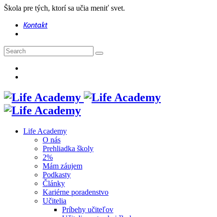
Škola pre tých, ktorí sa učia meniť svet.
Kontakt
Life Academy
O nás
Prehliadka školy
2%
Mám záujem
Podkasty
Články
Kariérne poradenstvo
Učitelia
Príbehy učiteľov