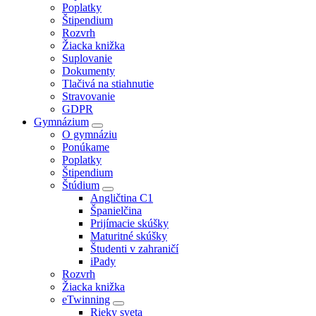
Poplatky
Štipendium
Rozvrh
Žiacka knižka
Suplovanie
Dokumenty
Tlačivá na stiahnutie
Stravovanie
GDPR
Gymnázium
O gymnáziu
Ponúkame
Poplatky
Štipendium
Štúdium
Angličtina C1
Španielčina
Prijímacie skúšky
Maturitné skúšky
Študenti v zahraničí
iPady
Rozvrh
Žiacka knižka
eTwinning
Rieky sveta