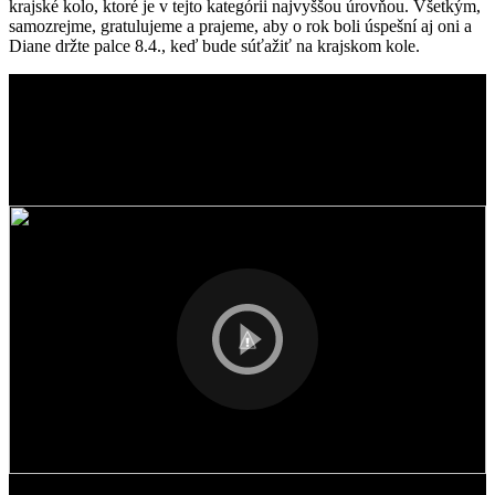
krajské kolo, ktoré je v tejto kategórii najvyššou úrovňou. Všetkým,
samozrejme, gratulujeme a prajeme, aby o rok boli úspešní aj oni a
Diane držte palce 8.4., keď bude súťažiť na krajskom kole.