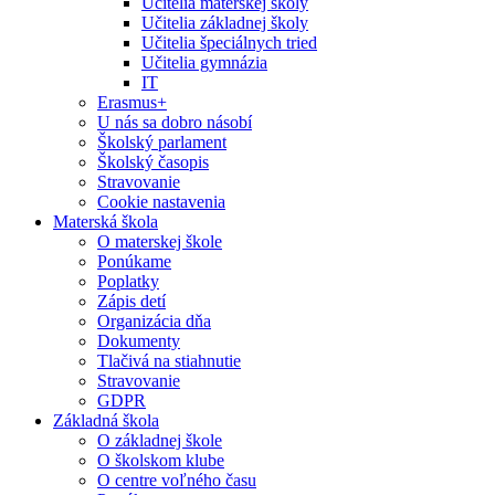
Učitelia materskej školy
Učitelia základnej školy
Učitelia špeciálnych tried
Učitelia gymnázia
IT
Erasmus+
U nás sa dobro násobí
Školský parlament
Školský časopis
Stravovanie
Cookie nastavenia
Materská škola
O materskej škole
Ponúkame
Poplatky
Zápis detí
Organizácia dňa
Dokumenty
Tlačivá na stiahnutie
Stravovanie
GDPR
Základná škola
O základnej škole
O školskom klube
O centre voľného času