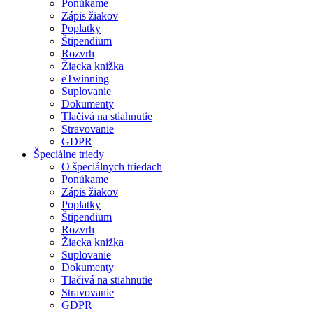
Ponúkame
Zápis žiakov
Poplatky
Štipendium
Rozvrh
Žiacka knižka
eTwinning
Suplovanie
Dokumenty
Tlačivá na stiahnutie
Stravovanie
GDPR
Špeciálne triedy
O špeciálnych triedach
Ponúkame
Zápis žiakov
Poplatky
Štipendium
Rozvrh
Žiacka knižka
Suplovanie
Dokumenty
Tlačivá na stiahnutie
Stravovanie
GDPR