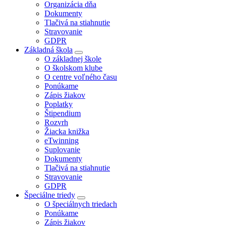
Organizácia dňa
Dokumenty
Tlačivá na stiahnutie
Stravovanie
GDPR
Základná škola
O základnej škole
O školskom klube
O centre voľného času
Ponúkame
Zápis žiakov
Poplatky
Štipendium
Rozvrh
Žiacka knižka
eTwinning
Suplovanie
Dokumenty
Tlačivá na stiahnutie
Stravovanie
GDPR
Špeciálne triedy
O špeciálnych triedach
Ponúkame
Zápis žiakov