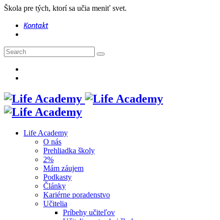
Škola pre tých, ktorí sa učia meniť svet.
Kontakt
Life Academy
O nás
Prehliadka školy
2%
Mám záujem
Podkasty
Články
Kariérne poradenstvo
Učitelia
Príbehy učiteľov