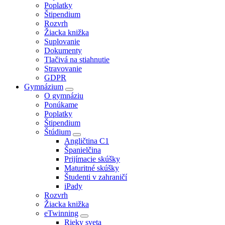
Poplatky
Štipendium
Rozvrh
Žiacka knižka
Suplovanie
Dokumenty
Tlačivá na stiahnutie
Stravovanie
GDPR
Gymnázium
O gymnáziu
Ponúkame
Poplatky
Štipendium
Štúdium
Angličtina C1
Španielčina
Prijímacie skúšky
Maturitné skúšky
Študenti v zahraničí
iPady
Rozvrh
Žiacka knižka
eTwinning
Rieky sveta