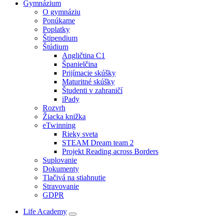
Gymnázium
O gymnáziu
Ponúkame
Poplatky
Štipendium
Štúdium
Angličtina C1
Španielčina
Prijímacie skúšky
Maturitné skúšky
Študenti v zahraničí
iPady
Rozvrh
Žiacka knižka
eTwinning
Rieky sveta
STEAM Dream team 2
Projekt Reading across Borders
Suplovanie
Dokumenty
Tlačivá na stiahnutie
Stravovanie
GDPR
Life Academy