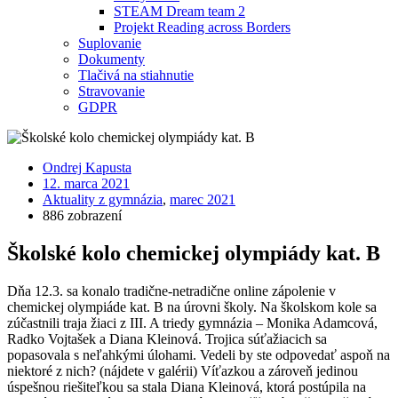
STEAM Dream team 2
Projekt Reading across Borders
Suplovanie
Dokumenty
Tlačivá na stiahnutie
Stravovanie
GDPR
Ondrej Kapusta
12. marca 2021
Aktuality z gymnázia
,
marec 2021
886 zobrazení
Školské kolo chemickej olympiády kat. B
Dňa 12.3. sa konalo tradične-netradične online zápolenie v
chemickej olympiáde kat. B na úrovni školy. Na školskom kole sa
zúčastnili traja žiaci z III. A triedy gymnázia – Monika Adamcová,
Radko Vojtašek a Diana Kleinová. Trojica súťažiacich sa
popasovala s neľahkými úlohami. Vedeli by ste odpovedať aspoň na
niektoré z nich? (nájdete v galérii) Víťazkou a zároveň jedinou
úspešnou riešiteľkou sa stala Diana Kleinová, ktorá postúpila na