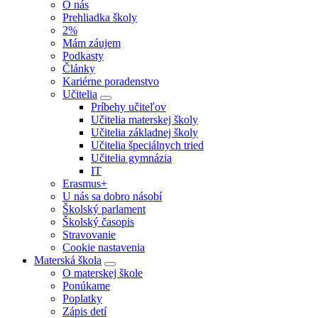
O nás
Prehliadka školy
2%
Mám záujem
Podkasty
Články
Kariérne poradenstvo
Učitelia
Príbehy učiteľov
Učitelia materskej školy
Učitelia základnej školy
Učitelia špeciálnych tried
Učitelia gymnázia
IT
Erasmus+
U nás sa dobro násobí
Školský parlament
Školský časopis
Stravovanie
Cookie nastavenia
Materská škola
O materskej škole
Ponúkame
Poplatky
Zápis detí