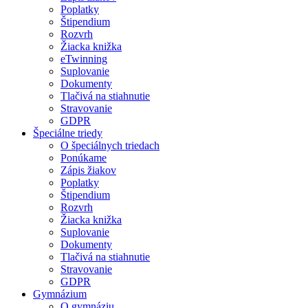
Poplatky
Štipendium
Rozvrh
Žiacka knižka
eTwinning
Suplovanie
Dokumenty
Tlačivá na stiahnutie
Stravovanie
GDPR
Špeciálne triedy
O špeciálnych triedach
Ponúkame
Zápis žiakov
Poplatky
Štipendium
Rozvrh
Žiacka knižka
Suplovanie
Dokumenty
Tlačivá na stiahnutie
Stravovanie
GDPR
Gymnázium
O gymnáziu