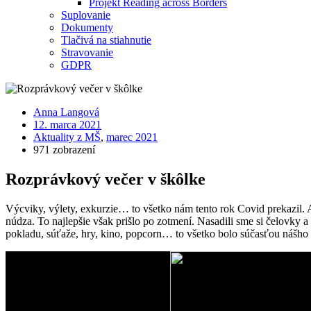
Projekt Reading across Borders
Suplovanie
Dokumenty
Tlačivá na stiahnutie
Stravovanie
GDPR
Anna Langová
12. marca 2021
Aktuality z MŠ
,
marec 2021
971 zobrazení
Rozprávkový večer v škôlke
Výcviky, výlety, exkurzie… to všetko nám tento rok Covid prekazil. A
núdza. To najlepšie však prišlo po zotmení. Nasadili sme si čelovky a
pokladu, súťaže, hry, kino, popcorn… to všetko bolo súčasťou nášho