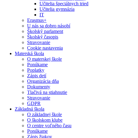
Učitelia špeciálnych tried
Učitelia gymnázia
IT
Erasmus+
U nás sa dobro násobí
Školský parlament
Školský časopis
Stravovanie
Cookie nastavenia
Materská škola
O materskej škole
Ponúkame
Poplatky
Zápis detí
Organizácia dňa
Dokumenty
Tlačivá na stiahnutie
Stravovanie
GDPR
Základná škola
O základnej škole
O školskom klube
O centre voľného času
Ponúkame
Zápis žiakov