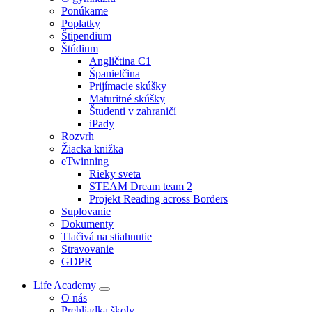
Ponúkame
Poplatky
Štipendium
Štúdium
Angličtina C1
Španielčina
Prijímacie skúšky
Maturitné skúšky
Študenti v zahraničí
iPady
Rozvrh
Žiacka knižka
eTwinning
Rieky sveta
STEAM Dream team 2
Projekt Reading across Borders
Suplovanie
Dokumenty
Tlačivá na stiahnutie
Stravovanie
GDPR
Life Academy
O nás
Prehliadka školy