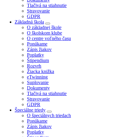
Tlačivá na stiahnutie
Stravovanie
GDPR
Základná škola
O základnej škole
O školskom klube
O centre voľného času
Ponúkame
Zápis žiakov
Poplatky
Štipendium
Rozvrh
Žiacka knižka
eTwinning
Suplovanie
Dokumenty
Tlačivá na stiahnutie
Stravovanie
GDPR
Špeciálne triedy
O špeciálnych triedach
Ponúkame
Zápis žiakov
Poplatky