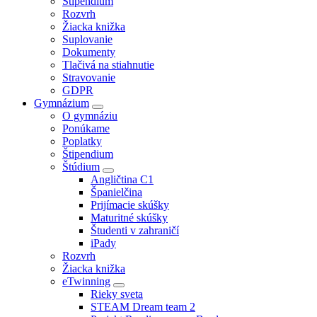
Štipendium
Rozvrh
Žiacka knižka
Suplovanie
Dokumenty
Tlačivá na stiahnutie
Stravovanie
GDPR
Gymnázium
O gymnáziu
Ponúkame
Poplatky
Štipendium
Štúdium
Angličtina C1
Španielčina
Prijímacie skúšky
Maturitné skúšky
Študenti v zahraničí
iPady
Rozvrh
Žiacka knižka
eTwinning
Rieky sveta
STEAM Dream team 2