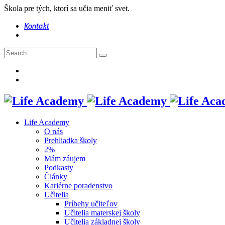
Škola pre tých, ktorí sa učia meniť svet.
Kontakt
Life Academy
O nás
Prehliadka školy
2%
Mám záujem
Podkasty
Články
Kariérne poradenstvo
Učitelia
Príbehy učiteľov
Učitelia materskej školy
Učitelia základnej školy