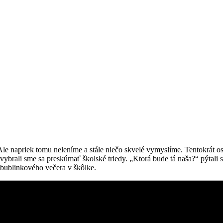
le napriek tomu neleníme a stále niečo skvelé vymyslíme. Tentokrát os
 vybrali sme sa preskúmať školské triedy. „Ktorá bude tá naša?“ pýtali s
 bublinkového večera v škôlke.