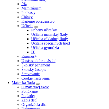
2%
Mám záujem
Podkasty
Články
Kariérne poradenstvo
Učitelia
Príbehy učiteľov
Učitelia materskej školy
Učitelia základnej školy
Učitelia špeciálnych tried
Učitelia gymnázia
IT
Erasmus+
U nás sa dobro násobí
Školský parlament
Školský časopis
Stravovanie
Cookie nastavenia
Materská škola
O materskej škole
Ponúkame
Poplatky
Zápis detí
Organizácia dňa
Dokumenty