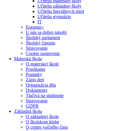
Učitelia materskej školy
Učitelia základnej školy
Učitelia špeciálnych tried
Učitelia gymnázia
IT
Erasmus+
U nás sa dobro násobí
Školský parlament
Školský časopis
Stravovanie
Cookie nastavenia
Materská škola
O materskej škole
Ponúkame
Poplatky
Zápis detí
Organizácia dňa
Dokumenty
Tlačivá na stiahnutie
Stravovanie
GDPR
Základná škola
O základnej škole
O školskom klube
O centre voľného času