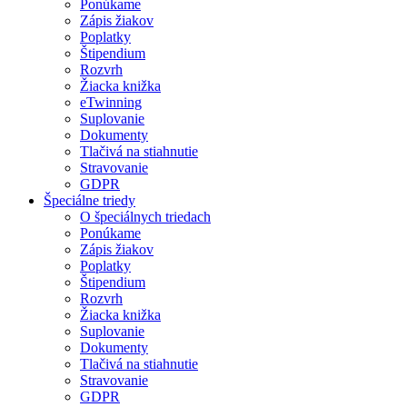
Ponúkame
Zápis žiakov
Poplatky
Štipendium
Rozvrh
Žiacka knižka
eTwinning
Suplovanie
Dokumenty
Tlačivá na stiahnutie
Stravovanie
GDPR
Špeciálne triedy
O špeciálnych triedach
Ponúkame
Zápis žiakov
Poplatky
Štipendium
Rozvrh
Žiacka knižka
Suplovanie
Dokumenty
Tlačivá na stiahnutie
Stravovanie
GDPR