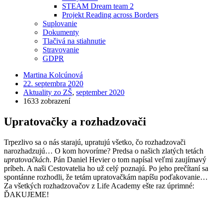
STEAM Dream team 2
Projekt Reading across Borders
Suplovanie
Dokumenty
Tlačivá na stiahnutie
Stravovanie
GDPR
Martina Kolcúnová
22. septembra 2020
Aktuality zo ZŠ
,
september 2020
1633 zobrazení
Upratovačky a rozhadzovači
Trpezlivo sa o nás starajú, upratujú všetko, čo rozhadzovači
narozhadzujú… O kom hovoríme? Predsa o našich zlatých tetách
upratovačkách
. Pán Daniel Hevier o tom napísal veľmi zaujímavý
príbeh. A naši Cestovatelia ho už celý poznajú. Po jeho prečítaní sa
spontánne rozhodli, že tetám upratovačkám napíšu poďakovanie…
Za všetkých rozhadzovačov z Life Academy ešte raz úprimné:
ĎAKUJEME!