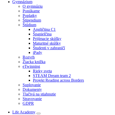
Gymnázium
O gymnáziu
Ponúkame
Poplatky
Štipendium
Štúdium
Angličtina C1
Španielčina
Prijímacie skúšky
Maturitné skúšky
Študenti v zahraničí
iPady
Rozvrh
Žiacka knižka
eTwinning
Rieky sveta
STEAM Dream team 2
Projekt Reading across Borders
Suplovanie
Dokumenty
Tlačivá na stiahnutie
Stravovanie
GDPR
Life Academy