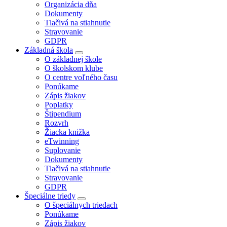
Organizácia dňa
Dokumenty
Tlačivá na stiahnutie
Stravovanie
GDPR
Základná škola
O základnej škole
O školskom klube
O centre voľného času
Ponúkame
Zápis žiakov
Poplatky
Štipendium
Rozvrh
Žiacka knižka
eTwinning
Suplovanie
Dokumenty
Tlačivá na stiahnutie
Stravovanie
GDPR
Špeciálne triedy
O špeciálnych triedach
Ponúkame
Zápis žiakov