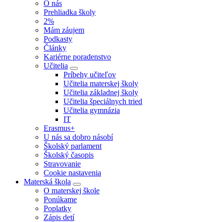
O nás
Prehliadka školy
2%
Mám záujem
Podkasty
Články
Kariérne poradenstvo
Učitelia
Príbehy učiteľov
Učitelia materskej školy
Učitelia základnej školy
Učitelia špeciálnych tried
Učitelia gymnázia
IT
Erasmus+
U nás sa dobro násobí
Školský parlament
Školský časopis
Stravovanie
Cookie nastavenia
Materská škola
O materskej škole
Ponúkame
Poplatky
Zápis detí