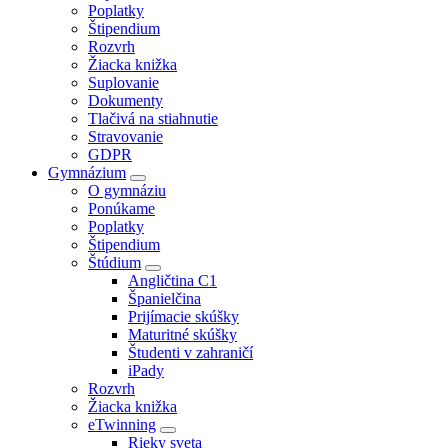
Poplatky
Štipendium
Rozvrh
Žiacka knižka
Suplovanie
Dokumenty
Tlačivá na stiahnutie
Stravovanie
GDPR
Gymnázium
O gymnáziu
Ponúkame
Poplatky
Štipendium
Štúdium
Angličtina C1
Španielčina
Prijímacie skúšky
Maturitné skúšky
Študenti v zahraničí
iPady
Rozvrh
Žiacka knižka
eTwinning
Rieky sveta