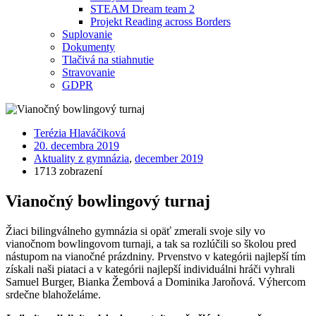
STEAM Dream team 2
Projekt Reading across Borders
Suplovanie
Dokumenty
Tlačivá na stiahnutie
Stravovanie
GDPR
Terézia Hlaváčiková
20. decembra 2019
Aktuality z gymnázia
,
december 2019
1713 zobrazení
Vianočný bowlingový turnaj
Žiaci bilingválneho gymnázia si opäť zmerali svoje sily vo
vianočnom bowlingovom turnaji, a tak sa rozlúčili so školou pred
nástupom na vianočné prázdniny. Prvenstvo v kategórii najlepší tím
získali naši piataci a v kategórii najlepší individuálni hráči vyhrali
Samuel Burger, Bianka Žembová a Dominika Jaroňová. Výhercom
srdečne blahoželáme.