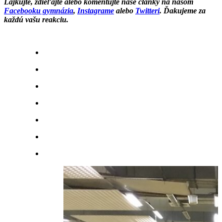
Lajkujte, zdieľajte alebo komentujte naše články na našom
Facebooku gymnázia
,
Instagrame
alebo
Twitteri
. Ďakujeme za
každú vašu reakciu.