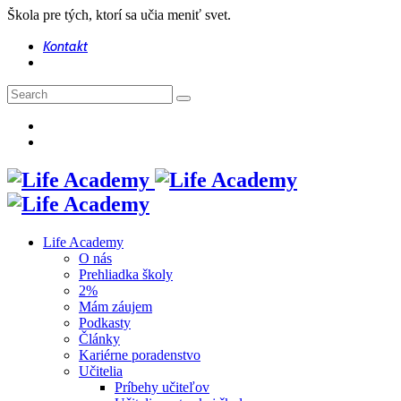
Škola pre tých, ktorí sa učia meniť svet.
Kontakt
Life Academy
O nás
Prehliadka školy
2%
Mám záujem
Podkasty
Články
Kariérne poradenstvo
Učitelia
Príbehy učiteľov