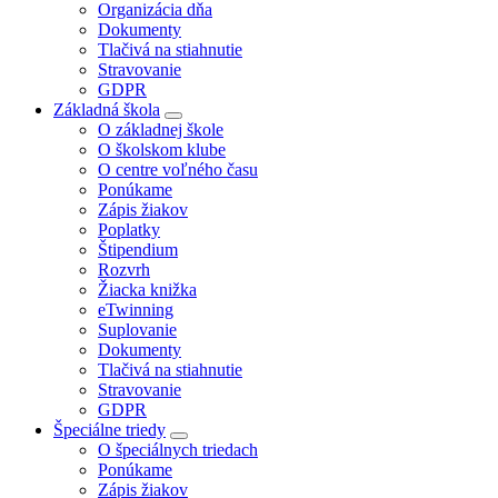
Organizácia dňa
Dokumenty
Tlačivá na stiahnutie
Stravovanie
GDPR
Základná škola
O základnej škole
O školskom klube
O centre voľného času
Ponúkame
Zápis žiakov
Poplatky
Štipendium
Rozvrh
Žiacka knižka
eTwinning
Suplovanie
Dokumenty
Tlačivá na stiahnutie
Stravovanie
GDPR
Špeciálne triedy
O špeciálnych triedach
Ponúkame
Zápis žiakov