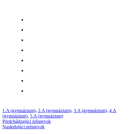
1.A (gymnázium)
,
2.A (gymnázium)
,
3.A (gymnázium)
,
4.A
(gymnázium)
,
5.A (gymnázium)
Predchádzajúci príspevok
Nasledujúci príspevok