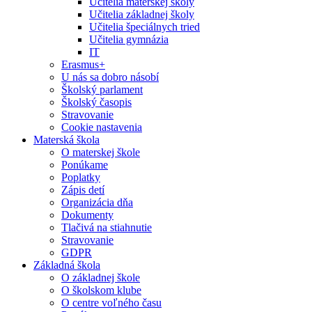
Učitelia materskej školy
Učitelia základnej školy
Učitelia špeciálnych tried
Učitelia gymnázia
IT
Erasmus+
U nás sa dobro násobí
Školský parlament
Školský časopis
Stravovanie
Cookie nastavenia
Materská škola
O materskej škole
Ponúkame
Poplatky
Zápis detí
Organizácia dňa
Dokumenty
Tlačivá na stiahnutie
Stravovanie
GDPR
Základná škola
O základnej škole
O školskom klube
O centre voľného času