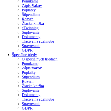
Ponúkame
Zápis žiakov
Poplatky
Štipendium
Rozvrh
Žiacka knižka
eTwinning
Suplovanie
Dokumenty
Tlačivá na stiahnutie
Stravovanie
GDPR
Špeciálne triedy
O špeciálnych triedach
Ponúkame
Zápis žiakov
Poplatky
Štipendium
Rozvrh
Žiacka knižka
Suplovanie
Dokumenty
Tlačivá na stiahnutie
Stravovanie
GDPR