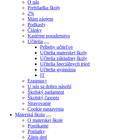
O nás
Prehliadka školy
2%
Mám záujem
Podkasty
Články
Kariérne poradenstvo
Učitelia
Príbehy učiteľov
Učitelia materskej školy
Učitelia základnej školy
Učitelia špeciálnych tried
Učitelia gymnázia
IT
Erasmus+
U nás sa dobro násobí
Školský parlament
Školský časopis
Stravovanie
Cookie nastavenia
Materská škola
O materskej škole
Ponúkame
Poplatky
Zápis detí