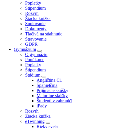
Poplatky
Štipendium
Rozvrh
Žiacka knižka
Suplovanie
Dokumenty
Tlačivá na stiahnutie
Stravovanie
GDPR
Gymnázium
O gymnáziu
Ponúkame
Poplatky
Štipendium
Štúdium
Angličtina C1
Španielčina
Prijímacie skúšky
Maturitné skúšky
Študenti v zahraničí
iPady
Rozvrh
Žiacka knižka
eTwinning
Rieky sveta