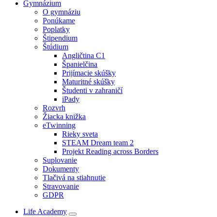
Gymnázium
O gymnáziu
Ponúkame
Poplatky
Štipendium
Štúdium
Angličtina C1
Španielčina
Prijímacie skúšky
Maturitné skúšky
Študenti v zahraničí
iPady
Rozvrh
Žiacka knižka
eTwinning
Rieky sveta
STEAM Dream team 2
Projekt Reading across Borders
Suplovanie
Dokumenty
Tlačivá na stiahnutie
Stravovanie
GDPR
Life Academy