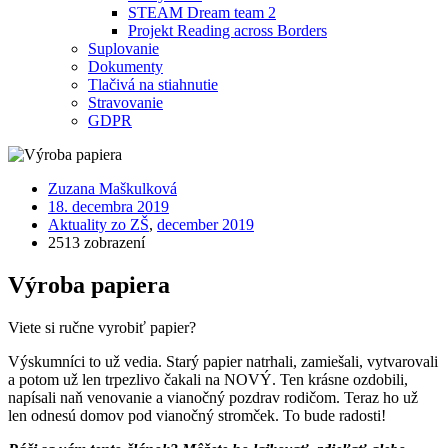
STEAM Dream team 2
Projekt Reading across Borders
Suplovanie
Dokumenty
Tlačivá na stiahnutie
Stravovanie
GDPR
Zuzana Maškulková
18. decembra 2019
Aktuality zo ZŠ
,
december 2019
2513 zobrazení
Výroba papiera
Viete si ručne vyrobiť papier?
Výskumníci to už vedia. Starý papier natrhali, zamiešali, vytvarovali
a potom už len trpezlivo čakali na NOVÝ. Ten krásne ozdobili,
napísali naň venovanie a vianočný pozdrav rodičom. Teraz ho už
len odnesú domov pod vianočný stromček. To bude radosti!