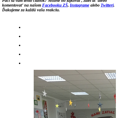
Páči sa vám tento článok? Môžete ho lajkovať, zdieľať alebo
komentovať na našom
Facebooku ZŠ
,
Instagrame
alebo
Twitteri
.
Ďakujeme za každú vašu reakciu.