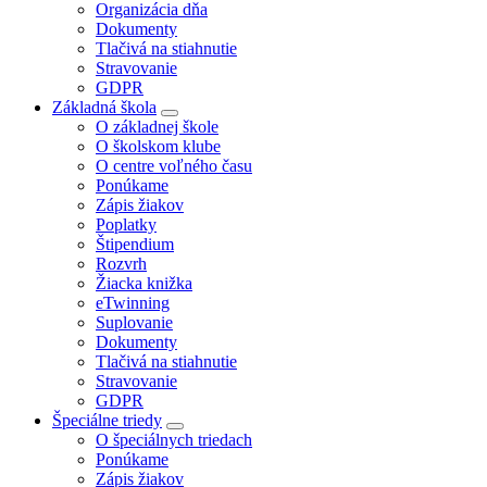
Organizácia dňa
Dokumenty
Tlačivá na stiahnutie
Stravovanie
GDPR
Základná škola
O základnej škole
O školskom klube
O centre voľného času
Ponúkame
Zápis žiakov
Poplatky
Štipendium
Rozvrh
Žiacka knižka
eTwinning
Suplovanie
Dokumenty
Tlačivá na stiahnutie
Stravovanie
GDPR
Špeciálne triedy
O špeciálnych triedach
Ponúkame
Zápis žiakov