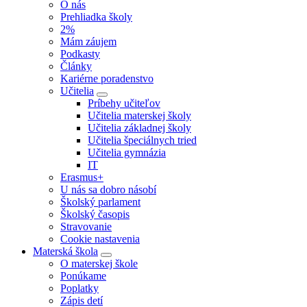
O nás
Prehliadka školy
2%
Mám záujem
Podkasty
Články
Kariérne poradenstvo
Učitelia
Príbehy učiteľov
Učitelia materskej školy
Učitelia základnej školy
Učitelia špeciálnych tried
Učitelia gymnázia
IT
Erasmus+
U nás sa dobro násobí
Školský parlament
Školský časopis
Stravovanie
Cookie nastavenia
Materská škola
O materskej škole
Ponúkame
Poplatky
Zápis detí