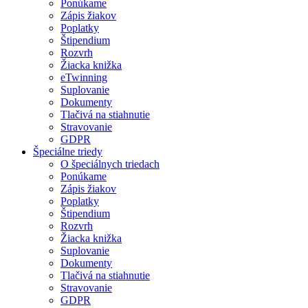
Ponúkame
Zápis žiakov
Poplatky
Štipendium
Rozvrh
Žiacka knižka
eTwinning
Suplovanie
Dokumenty
Tlačivá na stiahnutie
Stravovanie
GDPR
Špeciálne triedy
O špeciálnych triedach
Ponúkame
Zápis žiakov
Poplatky
Štipendium
Rozvrh
Žiacka knižka
Suplovanie
Dokumenty
Tlačivá na stiahnutie
Stravovanie
GDPR