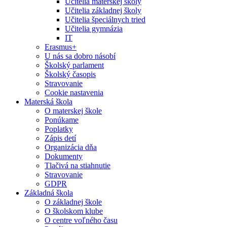
Učitelia materskej školy
Učitelia základnej školy
Učitelia špeciálnych tried
Učitelia gymnázia
IT
Erasmus+
U nás sa dobro násobí
Školský parlament
Školský časopis
Stravovanie
Cookie nastavenia
Materská škola
O materskej škole
Ponúkame
Poplatky
Zápis detí
Organizácia dňa
Dokumenty
Tlačivá na stiahnutie
Stravovanie
GDPR
Základná škola
O základnej škole
O školskom klube
O centre voľného času