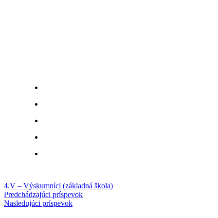
4.V – Výskumníci (základná škola)
Predchádzajúci príspevok
Nasledujúci príspevok