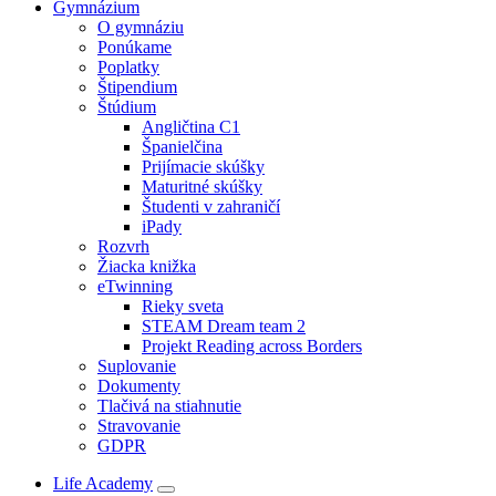
Gymnázium
O gymnáziu
Ponúkame
Poplatky
Štipendium
Štúdium
Angličtina C1
Španielčina
Prijímacie skúšky
Maturitné skúšky
Študenti v zahraničí
iPady
Rozvrh
Žiacka knižka
eTwinning
Rieky sveta
STEAM Dream team 2
Projekt Reading across Borders
Suplovanie
Dokumenty
Tlačivá na stiahnutie
Stravovanie
GDPR
Life Academy