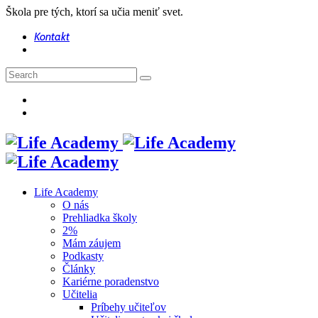
Škola pre tých, ktorí sa učia meniť svet.
Kontakt
Life Academy
O nás
Prehliadka školy
2%
Mám záujem
Podkasty
Články
Kariérne poradenstvo
Učitelia
Príbehy učiteľov