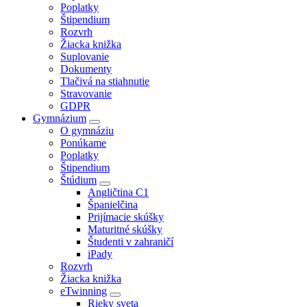
Poplatky
Štipendium
Rozvrh
Žiacka knižka
Suplovanie
Dokumenty
Tlačivá na stiahnutie
Stravovanie
GDPR
Gymnázium
O gymnáziu
Ponúkame
Poplatky
Štipendium
Štúdium
Angličtina C1
Španielčina
Prijímacie skúšky
Maturitné skúšky
Študenti v zahraničí
iPady
Rozvrh
Žiacka knižka
eTwinning
Rieky sveta