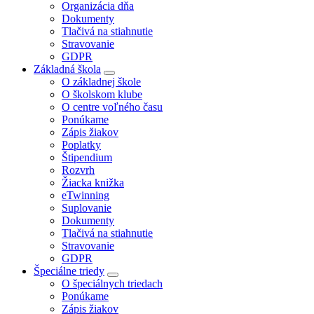
Organizácia dňa
Dokumenty
Tlačivá na stiahnutie
Stravovanie
GDPR
Základná škola
O základnej škole
O školskom klube
O centre voľného času
Ponúkame
Zápis žiakov
Poplatky
Štipendium
Rozvrh
Žiacka knižka
eTwinning
Suplovanie
Dokumenty
Tlačivá na stiahnutie
Stravovanie
GDPR
Špeciálne triedy
O špeciálnych triedach
Ponúkame
Zápis žiakov