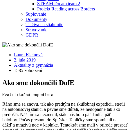
STEAM Dream team 2
Projekt Reading across Borders
Suplovanie
Dokumenty
Tlačivá na stiahnutie
Stravovanie
GDPR
Laura Kleinová
2. júla 2019
Aktuality z gymnázia
1585 zobrazení
Ako sme dokončili DofE
Kvalifikačná expedícia
Ráno sme sa znovu, tak ako predtým na skúšobnej expedícii, stretli
na autobusovej stanici a pevne sme dúfali, že nedopadne tak ako
predošlá. Náš tím sa nezmenil, stále nás bolo päť ľudí a päť
batohov. Počas presunu do Spišskej Tepličky sme spomínali na
dážď a mrazivú noc v kaplnke. Tentokrát sme mali v prírode prespať