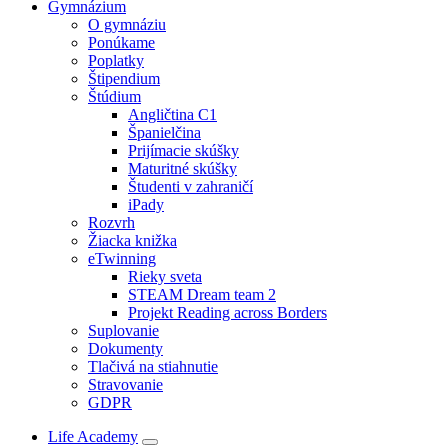
Gymnázium
O gymnáziu
Ponúkame
Poplatky
Štipendium
Štúdium
Angličtina C1
Španielčina
Prijímacie skúšky
Maturitné skúšky
Študenti v zahraničí
iPady
Rozvrh
Žiacka knižka
eTwinning
Rieky sveta
STEAM Dream team 2
Projekt Reading across Borders
Suplovanie
Dokumenty
Tlačivá na stiahnutie
Stravovanie
GDPR
Life Academy