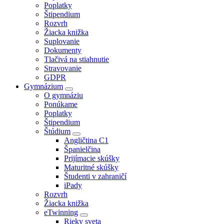
Poplatky
Štipendium
Rozvrh
Žiacka knižka
Suplovanie
Dokumenty
Tlačivá na stiahnutie
Stravovanie
GDPR
Gymnázium
O gymnáziu
Ponúkame
Poplatky
Štipendium
Štúdium
Angličtina C1
Španielčina
Prijímacie skúšky
Maturitné skúšky
Študenti v zahraničí
iPady
Rozvrh
Žiacka knižka
eTwinning
Rieky sveta