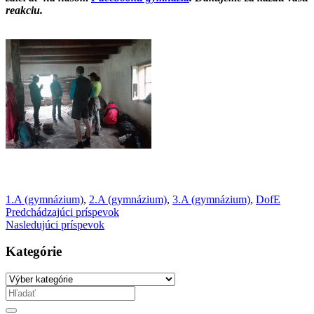
reakciu.
1.A (gymnázium)
,
2.A (gymnázium)
,
3.A (gymnázium)
,
DofE
Predchádzajúci príspevok
Nasledujúci príspevok
Kategórie
Kategórie