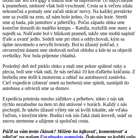
mohli dať len dva glgy a snažili sme sa napredovať čo najrýchlejšie
k prameňom, niektoré však boli vyschnuté. Cesta sa k večeru zdala
nekonečná a pomaly sme začali strácať nervy. Na každej prestávke
sme sa zvalili na zem, už nám bolo jedno, čo po nás lezie. Stretli
sme aj hada, pár jastrabov a jašteričky. Počas západu slnka sme
konečne dorazili do malého kempu – Ramža, rozložili sme stany a
najedli sa. Našťastie bol v blízkosti prameň, takže sme mohli naplniť
fľaše a uvariť jedlo. Sedeli sme pri ohni a oddychovali, kým sa
úplne nezotmelo a nevyšli hviezdy. Bol to úžasný pohľad, s
otvorenými ústami sme sledovali nočnú oblohu a kde-tu sa objavili
svetlušky. Noc bola príjemne chladná.
Posledný deň tiež pieklo slnko a mali sme pekne spálené ruky a
plecia, boli sme však radi, že nás nečaká 10 km ďalšieho kráčania. Z
hrebeňa sme došli k motorestu a odtiaľ na autobusovú zastávku.
Cieľ expedície (zbierať smeti na hrebeni) sme splnili, nastúpili do
autobusu a odviezli sme sa domov.
Expedícia priniesla mnoho zážitkov a príbehov, nikto z nás tak
rýchlo nezabudne na tieto tri dni strávené v horách. Každý z nás
pochopil, že takéto úžasné výlety nie sú kvôli lokalite, ale vďaka
ľuďom, s ktorými idete. Budúci rok nás čaká zlatá úroveň, snáď sa
znovu stretneme a užijeme si spoločnú cestu.
Páčil sa vám tento článok? Môžete ho lajkovať, komentovať a
zdieľať na našom
Facebooku gymnázia
. Ďakujeme za každú vašu