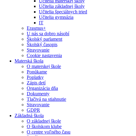
Učitelia materskej školy
Učitelia základnej školy
Učitelia špeciálnych tried
Učitelia gymnázia
IT
Erasmus+
U nás sa dobro násobí
Školský parlament
Školský časopis
Stravovanie
Cookie nastavenia
Materská škola
O materskej škole
Ponúkame
Poplatky
Zápis detí
Organizácia dňa
Dokumenty
Tlačivá na stiahnutie
Stravovanie
GDPR
Základná škola
O základnej škole
O školskom klube
O centre voľného času