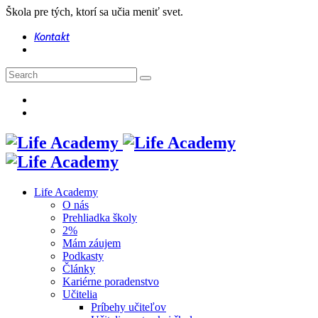
Škola pre tých, ktorí sa učia meniť svet.
Kontakt
Life Academy
O nás
Prehliadka školy
2%
Mám záujem
Podkasty
Články
Kariérne poradenstvo
Učitelia
Príbehy učiteľov