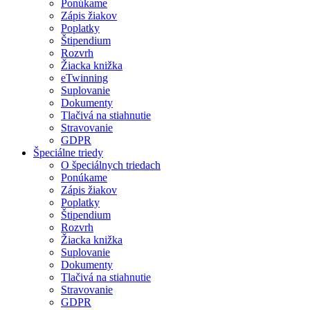
Ponúkame
Zápis žiakov
Poplatky
Štipendium
Rozvrh
Žiacka knižka
eTwinning
Suplovanie
Dokumenty
Tlačivá na stiahnutie
Stravovanie
GDPR
Špeciálne triedy
O špeciálnych triedach
Ponúkame
Zápis žiakov
Poplatky
Štipendium
Rozvrh
Žiacka knižka
Suplovanie
Dokumenty
Tlačivá na stiahnutie
Stravovanie
GDPR