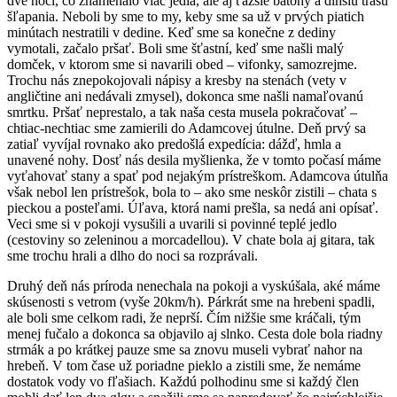
dve noci, čo znamenalo viac jedla, ale aj ťažšie batohy a dlhšiu trasu
šľapania. Neboli by sme to my, keby sme sa už v prvých piatich
minútach nestratili v dedine. Keď sme sa konečne z dediny
vymotali, začalo pršať. Boli sme šťastní, keď sme našli malý
domček, v ktorom sme si navarili obed – vifonky, samozrejme.
Trochu nás znepokojovali nápisy a kresby na stenách (vety v
angličtine ani nedávali zmysel), dokonca sme našli namaľovanú
smrtku. Pršať neprestalo, a tak naša cesta musela pokračovať –
chtiac-nechtiac sme zamierili do Adamcovej útulne. Deň prvý sa
zatiaľ vyvíjal rovnako ako predošlá expedícia: dážď, hmla a
unavené nohy. Dosť nás desila myšlienka, že v tomto počasí máme
vyťahovať stany a spať pod nejakým prístreškom. Adamcova útulňa
však nebol len prístrešok, bola to – ako sme neskôr zistili – chata s
pieckou a posteľami. Úľava, ktorá nami prešla, sa nedá ani opísať.
Veci sme si v pokoji vysušili a uvarili si povinné teplé jedlo
(cestoviny so zeleninou a morcadellou). V chate bola aj gitara, tak
sme trochu hrali a dlho do noci sa rozprávali.
Druhý deň nás príroda nenechala na pokoji a vyskúšala, aké máme
skúsenosti s vetrom (vyše 20km/h). Párkrát sme na hrebeni spadli,
ale boli sme celkom radi, že neprší. Čím nižšie sme kráčali, tým
menej fučalo a dokonca sa objavilo aj slnko. Cesta dole bola riadny
strmák a po krátkej pauze sme sa znovu museli vybrať nahor na
hrebeň. V tom čase už poriadne pieklo a zistili sme, že nemáme
dostatok vody vo fľašiach. Každú polhodinu sme si každý člen