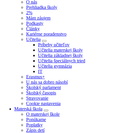
O nás
Prehliadka školy
2%
Mám záujem
Podkasty
Články
Kariérne poradenstvo
Učitelia
Príbehy učiteľov
Učitelia materskej školy
Učitelia základnej školy
Učitelia špeciálnych tried
Učitelia gymnázia
IT
Erasmus+
U nás sa dobro násobí
Školský parlament
Školský časopis
Stravovanie
Cookie nastavenia
Materská škola
O materskej škole
Ponúkame
Poplatky
Zápis detí