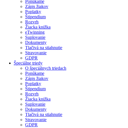
Ponúkame
Zápis žiakov
Poplatky
Štipendium
Rozvrh
Žiacka knižka
eTwinning
Suplovanie
Dokumenty
Tlačivá na stiahnutie
Stravovanie
GDPR
Špeciálne triedy
O špeciálnych triedach
Ponúkame
Zápis žiakov
Poplatky
Štipendium
Rozvrh
Žiacka knižka
Suplovanie
Dokumenty
Tlačivá na stiahnutie
Stravovanie
GDPR