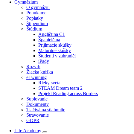
Gymnázium
O gymnáziu
Ponúkame
Poplatky
Štipendium
Štúdium
Angličtina C1
Španielčina
Prijímacie skúšky
Maturitné skúšky
Študenti v zahraničí
iPady
Rozvrh
Žiacka knižka
eTwinning
Rieky sveta
STEAM Dream team 2
Projekt Reading across Borders
Suplovanie
Dokumenty
Tlačivá na stiahnutie
Stravovanie
GDPR
Life Academy