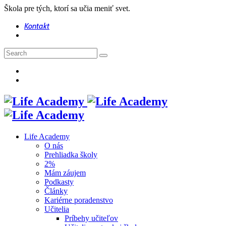
Škola pre tých, ktorí sa učia meniť svet.
Kontakt
Life Academy
O nás
Prehliadka školy
2%
Mám záujem
Podkasty
Články
Kariérne poradenstvo
Učitelia
Príbehy učiteľov