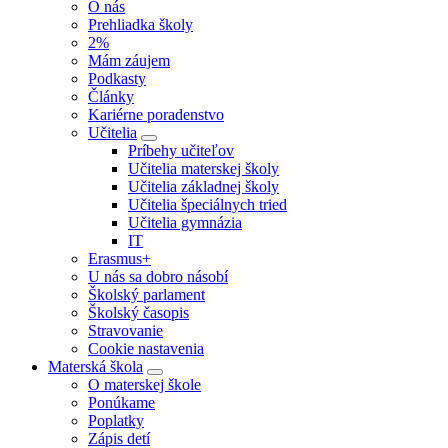
O nás
Prehliadka školy
2%
Mám záujem
Podkasty
Články
Kariérne poradenstvo
Učitelia
Príbehy učiteľov
Učitelia materskej školy
Učitelia základnej školy
Učitelia špeciálnych tried
Učitelia gymnázia
IT
Erasmus+
U nás sa dobro násobí
Školský parlament
Školský časopis
Stravovanie
Cookie nastavenia
Materská škola
O materskej škole
Ponúkame
Poplatky
Zápis detí