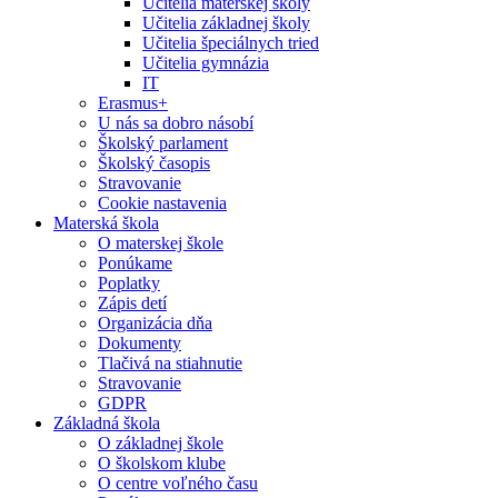
Učitelia materskej školy
Učitelia základnej školy
Učitelia špeciálnych tried
Učitelia gymnázia
IT
Erasmus+
U nás sa dobro násobí
Školský parlament
Školský časopis
Stravovanie
Cookie nastavenia
Materská škola
O materskej škole
Ponúkame
Poplatky
Zápis detí
Organizácia dňa
Dokumenty
Tlačivá na stiahnutie
Stravovanie
GDPR
Základná škola
O základnej škole
O školskom klube
O centre voľného času