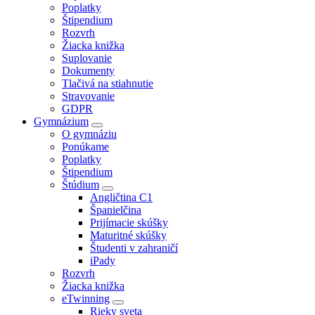
Poplatky
Štipendium
Rozvrh
Žiacka knižka
Suplovanie
Dokumenty
Tlačivá na stiahnutie
Stravovanie
GDPR
Gymnázium
O gymnáziu
Ponúkame
Poplatky
Štipendium
Štúdium
Angličtina C1
Španielčina
Prijímacie skúšky
Maturitné skúšky
Študenti v zahraničí
iPady
Rozvrh
Žiacka knižka
eTwinning
Rieky sveta