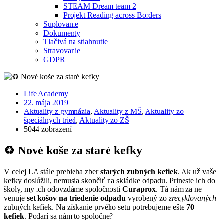
STEAM Dream team 2
Projekt Reading across Borders
Suplovanie
Dokumenty
Tlačivá na stiahnutie
Stravovanie
GDPR
Life Academy
22. mája 2019
Aktuality z gymnázia
,
Aktuality z MŠ
,
Aktuality zo
špeciálnych tried
,
Aktuality zo ZŠ
5044 zobrazení
♻️ Nové koše za staré kefky
V celej LA stále prebieha zber
starých zubných kefiek
. Ak už vaše
kefky doslúžili, nemusia skončiť na skládke odpadu. Prineste ich do
školy, my ich odovzdáme spoločnosti
Curaprox
. Tá nám za ne
venuje
set košov na triedenie odpadu
vyrobený zo
zrecyklovaných
zubných kefiek. Na získanie prvého setu potrebujeme ešte
70
kefiek
. Podarí sa nám to spoločne?