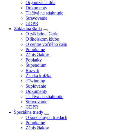
Organizácia dňa
Dokumenty
Tlačivá na stiahnutie
Stravovanie
GDPR
Základná škola
O základnej škole
O školskom klube
O centre voľného času
Ponúkame
Zápis žiakov
Poplatky
Štipendium
Rozvrh
Žiacka knižka
eTwinning
Suplovanie
Dokumenty
Tlačivá na stiahnutie
Stravovanie
GDPR
Špeciálne triedy
O špeciálnych triedach
Ponúkame
Zápis žiakov