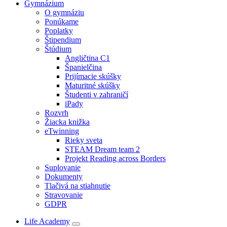
Gymnázium
O gymnáziu
Ponúkame
Poplatky
Štipendium
Štúdium
Angličtina C1
Španielčina
Prijímacie skúšky
Maturitné skúšky
Študenti v zahraničí
iPady
Rozvrh
Žiacka knižka
eTwinning
Rieky sveta
STEAM Dream team 2
Projekt Reading across Borders
Suplovanie
Dokumenty
Tlačivá na stiahnutie
Stravovanie
GDPR
Life Academy