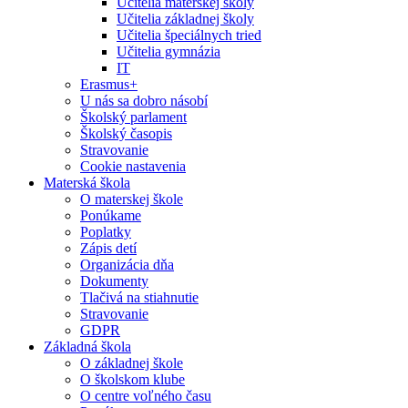
Učitelia materskej školy
Učitelia základnej školy
Učitelia špeciálnych tried
Učitelia gymnázia
IT
Erasmus+
U nás sa dobro násobí
Školský parlament
Školský časopis
Stravovanie
Cookie nastavenia
Materská škola
O materskej škole
Ponúkame
Poplatky
Zápis detí
Organizácia dňa
Dokumenty
Tlačivá na stiahnutie
Stravovanie
GDPR
Základná škola
O základnej škole
O školskom klube
O centre voľného času