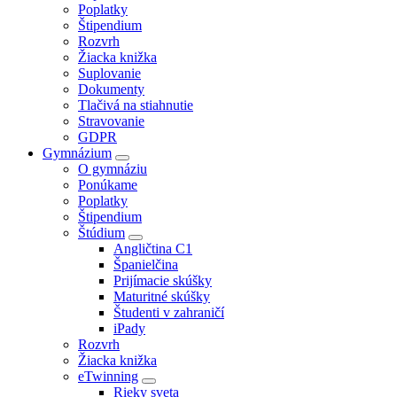
Poplatky
Štipendium
Rozvrh
Žiacka knižka
Suplovanie
Dokumenty
Tlačivá na stiahnutie
Stravovanie
GDPR
Gymnázium
O gymnáziu
Ponúkame
Poplatky
Štipendium
Štúdium
Angličtina C1
Španielčina
Prijímacie skúšky
Maturitné skúšky
Študenti v zahraničí
iPady
Rozvrh
Žiacka knižka
eTwinning
Rieky sveta