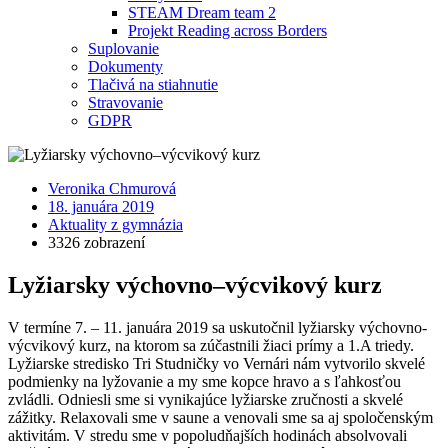
STEAM Dream team 2
Projekt Reading across Borders
Suplovanie
Dokumenty
Tlačivá na stiahnutie
Stravovanie
GDPR
Veronika Chmurová
18. januára 2019
Aktuality z gymnázia
3326 zobrazení
Lyžiarsky výchovno–výcvikový kurz
V termíne 7. – 11. januára 2019 sa uskutočnil lyžiarsky výchovno-
výcvikový kurz, na ktorom sa zúčastnili žiaci prímy a 1.A triedy.
Lyžiarske stredisko Tri Studničky vo Vernári nám vytvorilo skvelé
podmienky na lyžovanie a my sme kopce hravo a s ľahkosťou
zvládli. Odniesli sme si vynikajúce lyžiarske zručnosti a skvelé
zážitky. Relaxovali sme v saune a venovali sme sa aj spoločenským
aktivitám. V stredu sme v popoludňajších hodinách absolvovali