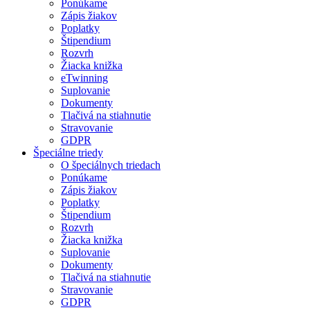
Ponúkame
Zápis žiakov
Poplatky
Štipendium
Rozvrh
Žiacka knižka
eTwinning
Suplovanie
Dokumenty
Tlačivá na stiahnutie
Stravovanie
GDPR
Špeciálne triedy
O špeciálnych triedach
Ponúkame
Zápis žiakov
Poplatky
Štipendium
Rozvrh
Žiacka knižka
Suplovanie
Dokumenty
Tlačivá na stiahnutie
Stravovanie
GDPR