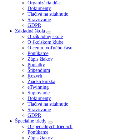
Organizácia dňa
Dokumenty
Tlačivá na stiahnutie
Stravovanie
GDPR
Základná škola
O základnej škole
O školskom klube
O centre voľného času
Ponúkame
Zápis žiakov
Poplatky
Štipendium
Rozvrh
Žiacka knižka
eTwinning
Suplovanie
Dokumenty
Tlačivá na stiahnutie
Stravovanie
GDPR
Špeciálne triedy
O špeciálnych triedach
Ponúkame
Zápis žiakov