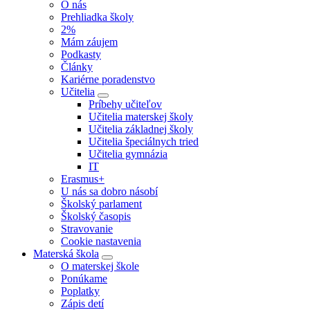
O nás
Prehliadka školy
2%
Mám záujem
Podkasty
Články
Kariérne poradenstvo
Učitelia
Príbehy učiteľov
Učitelia materskej školy
Učitelia základnej školy
Učitelia špeciálnych tried
Učitelia gymnázia
IT
Erasmus+
U nás sa dobro násobí
Školský parlament
Školský časopis
Stravovanie
Cookie nastavenia
Materská škola
O materskej škole
Ponúkame
Poplatky
Zápis detí