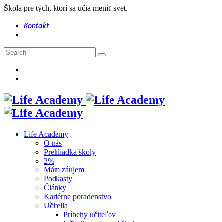
Škola pre tých, ktorí sa učia meniť svet.
Kontakt
Life Academy
O nás
Prehliadka školy
2%
Mám záujem
Podkasty
Články
Kariérne poradenstvo
Učitelia
Príbehy učiteľov