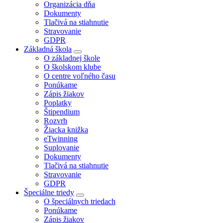
Organizácia dňa
Dokumenty
Tlačivá na stiahnutie
Stravovanie
GDPR
Základná škola
O základnej škole
O školskom klube
O centre voľného času
Ponúkame
Zápis žiakov
Poplatky
Štipendium
Rozvrh
Žiacka knižka
eTwinning
Suplovanie
Dokumenty
Tlačivá na stiahnutie
Stravovanie
GDPR
Špeciálne triedy
O špeciálnych triedach
Ponúkame
Zápis žiakov