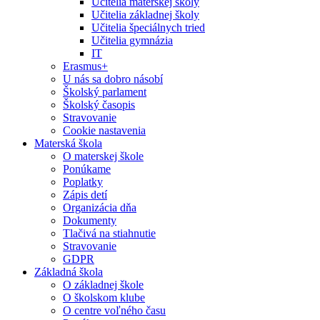
Učitelia materskej školy
Učitelia základnej školy
Učitelia špeciálnych tried
Učitelia gymnázia
IT
Erasmus+
U nás sa dobro násobí
Školský parlament
Školský časopis
Stravovanie
Cookie nastavenia
Materská škola
O materskej škole
Ponúkame
Poplatky
Zápis detí
Organizácia dňa
Dokumenty
Tlačivá na stiahnutie
Stravovanie
GDPR
Základná škola
O základnej škole
O školskom klube
O centre voľného času