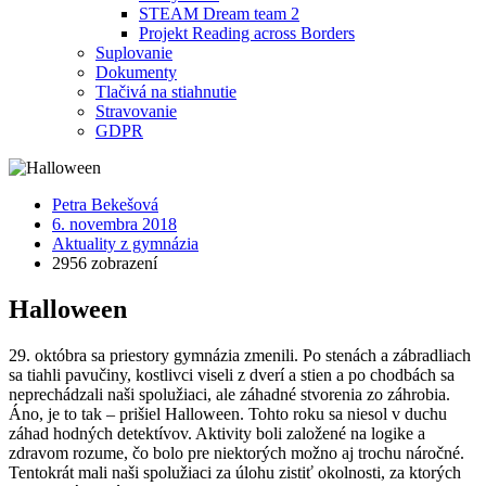
STEAM Dream team 2
Projekt Reading across Borders
Suplovanie
Dokumenty
Tlačivá na stiahnutie
Stravovanie
GDPR
Petra Bekešová
6. novembra 2018
Aktuality z gymnázia
2956 zobrazení
Halloween
29. októbra sa priestory gymnázia zmenili. Po stenách a zábradliach
sa tiahli pavučiny, kostlivci viseli z dverí a stien a po chodbách sa
neprechádzali naši spolužiaci, ale záhadné stvorenia zo záhrobia.
Áno, je to tak – prišiel Halloween. Tohto roku sa niesol v duchu
záhad hodných detektívov. Aktivity boli založené na logike a
zdravom rozume, čo bolo pre niektorých možno aj trochu náročné.
Tentokrát mali naši spolužiaci za úlohu zistiť okolnosti, za ktorých