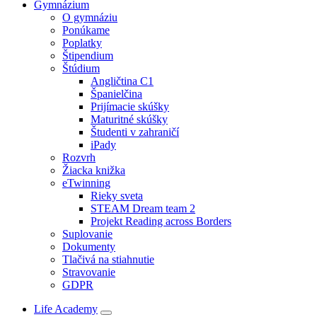
Gymnázium
O gymnáziu
Ponúkame
Poplatky
Štipendium
Štúdium
Angličtina C1
Španielčina
Prijímacie skúšky
Maturitné skúšky
Študenti v zahraničí
iPady
Rozvrh
Žiacka knižka
eTwinning
Rieky sveta
STEAM Dream team 2
Projekt Reading across Borders
Suplovanie
Dokumenty
Tlačivá na stiahnutie
Stravovanie
GDPR
Life Academy