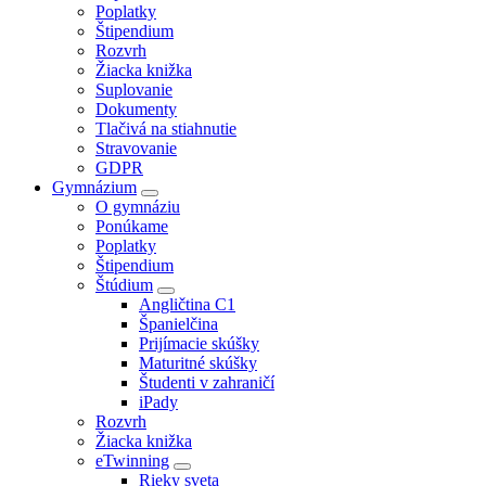
Poplatky
Štipendium
Rozvrh
Žiacka knižka
Suplovanie
Dokumenty
Tlačivá na stiahnutie
Stravovanie
GDPR
Gymnázium
O gymnáziu
Ponúkame
Poplatky
Štipendium
Štúdium
Angličtina C1
Španielčina
Prijímacie skúšky
Maturitné skúšky
Študenti v zahraničí
iPady
Rozvrh
Žiacka knižka
eTwinning
Rieky sveta