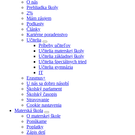
O nás
Prehliadka školy
2%
Mám záujem
Podkasty
Články
Kariérne poradenstvo
Učitelia
Príbehy učiteľov
Učitelia materskej školy
Učitelia základnej školy
Učitelia špeciálnych tried
Učitelia gymnázia
IT
Erasmus+
U nás sa dobro násobí
Školský parlament
Školský časopis
Stravovanie
Cookie nastavenia
Materská škola
O materskej škole
Ponúkame
Poplatky
Zápis detí