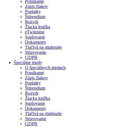
Ponúkame
Zápis žiakov
Poplatky
Štipendium
Rozvrh
Žiacka knižka
eTwinning
Suplovanie
Dokumenty
Tlačivá na stiahnutie
Stravovanie
GDPR
Špeciálne triedy
O špeciálnych triedach
Ponúkame
Zápis žiakov
Poplatky
Štipendium
Rozvrh
Žiacka knižka
Suplovanie
Dokumenty
Tlačivá na stiahnutie
Stravovanie
GDPR