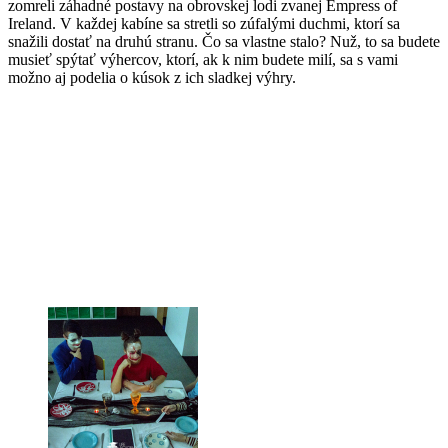
zomreli záhadné postavy na obrovskej lodi zvanej Empress of
Ireland. V každej kabíne sa stretli so zúfalými duchmi, ktorí sa
snažili dostať na druhú stranu. Čo sa vlastne stalo? Nuž, to sa budete
musieť spýtať výhercov, ktorí, ak k nim budete milí, sa s vami
možno aj podelia o kúsok z ich sladkej výhry.