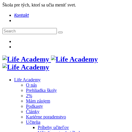
Škola pre tých, ktorí sa učia meniť svet.
Kontakt
Life Academy
O nás
Prehliadka školy
2%
Mám záujem
Podkasty
Články
Kariérne poradenstvo
Učitelia
Príbehy učiteľov