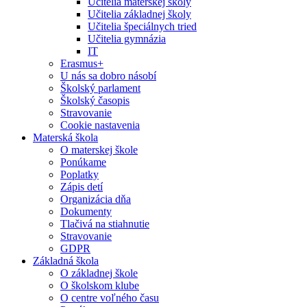
Učitelia materskej školy
Učitelia základnej školy
Učitelia špeciálnych tried
Učitelia gymnázia
IT
Erasmus+
U nás sa dobro násobí
Školský parlament
Školský časopis
Stravovanie
Cookie nastavenia
Materská škola
O materskej škole
Ponúkame
Poplatky
Zápis detí
Organizácia dňa
Dokumenty
Tlačivá na stiahnutie
Stravovanie
GDPR
Základná škola
O základnej škole
O školskom klube
O centre voľného času