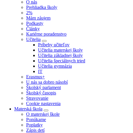
O nás
Prehliadka školy
2%
Mám záujem
Podkasty
Články
Kariérne poradenstvo
Učitelia
Príbehy učiteľov
Učitelia materskej školy
Učitelia základnej školy
Učitelia špeciálnych tried
Učitelia gymnázia
IT
Erasmus+
U nás sa dobro násobí
Školský parlament
Školský časopis
Stravovanie
Cookie nastavenia
Materská škola
O materskej škole
Ponúkame
Poplatky
Zápis detí