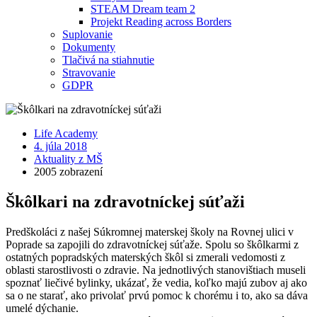
STEAM Dream team 2
Projekt Reading across Borders
Suplovanie
Dokumenty
Tlačivá na stiahnutie
Stravovanie
GDPR
Life Academy
4. júla 2018
Aktuality z MŠ
2005 zobrazení
Škôlkari na zdravotníckej súťaži
Predškoláci z našej Súkromnej materskej školy na Rovnej ulici v
Poprade sa zapojili do zdravotníckej súťaže. Spolu so škôlkarmi z
ostatných popradských materských škôl si zmerali vedomosti z
oblasti starostlivosti o zdravie. Na jednotlivých stanovištiach museli
spoznať liečivé bylinky, ukázať, že vedia, koľko majú zubov aj ako
sa o ne starať, ako privolať prvú pomoc k chorému i to, ako sa dáva
umelé dýchanie.