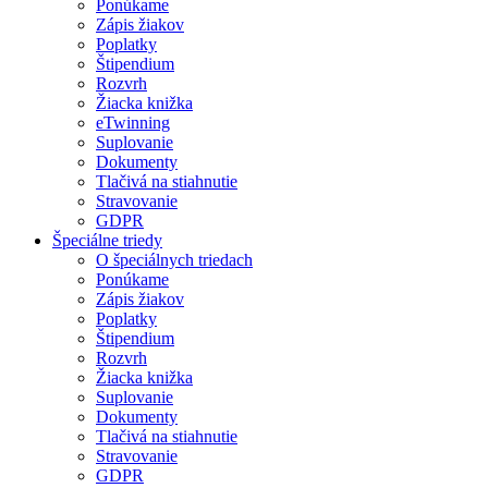
Ponúkame
Zápis žiakov
Poplatky
Štipendium
Rozvrh
Žiacka knižka
eTwinning
Suplovanie
Dokumenty
Tlačivá na stiahnutie
Stravovanie
GDPR
Špeciálne triedy
O špeciálnych triedach
Ponúkame
Zápis žiakov
Poplatky
Štipendium
Rozvrh
Žiacka knižka
Suplovanie
Dokumenty
Tlačivá na stiahnutie
Stravovanie
GDPR