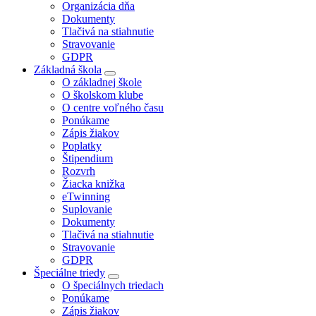
Organizácia dňa
Dokumenty
Tlačivá na stiahnutie
Stravovanie
GDPR
Základná škola
O základnej škole
O školskom klube
O centre voľného času
Ponúkame
Zápis žiakov
Poplatky
Štipendium
Rozvrh
Žiacka knižka
eTwinning
Suplovanie
Dokumenty
Tlačivá na stiahnutie
Stravovanie
GDPR
Špeciálne triedy
O špeciálnych triedach
Ponúkame
Zápis žiakov