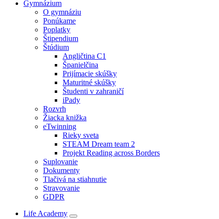
Gymnázium
O gymnáziu
Ponúkame
Poplatky
Štipendium
Štúdium
Angličtina C1
Španielčina
Prijímacie skúšky
Maturitné skúšky
Študenti v zahraničí
iPady
Rozvrh
Žiacka knižka
eTwinning
Rieky sveta
STEAM Dream team 2
Projekt Reading across Borders
Suplovanie
Dokumenty
Tlačivá na stiahnutie
Stravovanie
GDPR
Life Academy