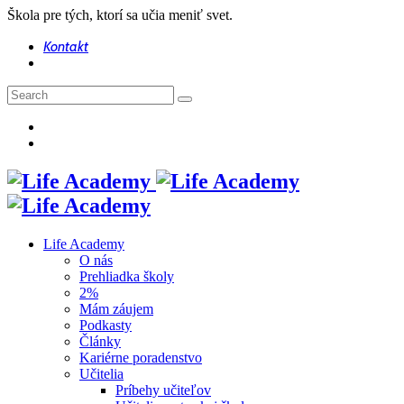
Škola pre tých, ktorí sa učia meniť svet.
Kontakt
Life Academy
O nás
Prehliadka školy
2%
Mám záujem
Podkasty
Články
Kariérne poradenstvo
Učitelia
Príbehy učiteľov