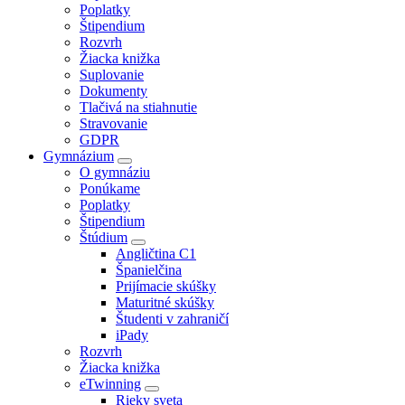
Poplatky
Štipendium
Rozvrh
Žiacka knižka
Suplovanie
Dokumenty
Tlačivá na stiahnutie
Stravovanie
GDPR
Gymnázium
O gymnáziu
Ponúkame
Poplatky
Štipendium
Štúdium
Angličtina C1
Španielčina
Prijímacie skúšky
Maturitné skúšky
Študenti v zahraničí
iPady
Rozvrh
Žiacka knižka
eTwinning
Rieky sveta