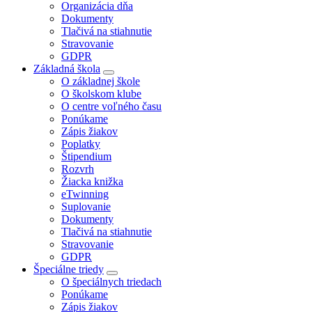
Organizácia dňa
Dokumenty
Tlačivá na stiahnutie
Stravovanie
GDPR
Základná škola
O základnej škole
O školskom klube
O centre voľného času
Ponúkame
Zápis žiakov
Poplatky
Štipendium
Rozvrh
Žiacka knižka
eTwinning
Suplovanie
Dokumenty
Tlačivá na stiahnutie
Stravovanie
GDPR
Špeciálne triedy
O špeciálnych triedach
Ponúkame
Zápis žiakov