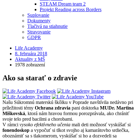
STEAM Dream team 2
Projekt Reading across Borders
Suplovanie
Dokumenty
Tlačivá na stiahnutie
Stravovanie
GDPR
Life Academy
8. februára 2018
Aktuality z MŠ
1978 zobrazení
Ako sa starať o zdravie
Našu Súkromnú materskú škôlku v Poprade navštívila nedávno pri
príležitosti témy
Ochrana zdravia
pani doktorka
MUDr. Martina
Miškovská
, ktorá nám hravou formou porozprávala, ako chrániť
svoje telo pred bacilmi a chorobami.
V rámci
vysoko efektívneho učenia
mali deti možnosť vyskúšať si
fonendoskop
a vypočuť si tlkot svojho aj kamarátovho srdiečka,
oboznámiť sa s tlakomerom, vyskúšať si ho a dozvedeli sa