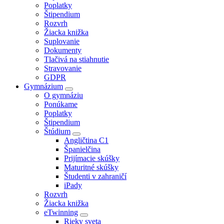
Poplatky
Štipendium
Rozvrh
Žiacka knižka
Suplovanie
Dokumenty
Tlačivá na stiahnutie
Stravovanie
GDPR
Gymnázium
O gymnáziu
Ponúkame
Poplatky
Štipendium
Štúdium
Angličtina C1
Španielčina
Prijímacie skúšky
Maturitné skúšky
Študenti v zahraničí
iPady
Rozvrh
Žiacka knižka
eTwinning
Rieky sveta