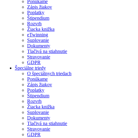
Ponúkame
Zápis žiakov
Poplatky
Štipendium
Rozvrh
Žiacka knižka
eTwinning
Suplovanie
Dokumenty
Tlačivá na stiahnutie
Stravovanie
GDPR
Špeciálne triedy
O špeciálnych triedach
Ponúkame
Zápis žiakov
Poplatky
Štipendium
Rozvrh
Žiacka knižka
Suplovanie
Dokumenty
Tlačivá na stiahnutie
Stravovanie
GDPR