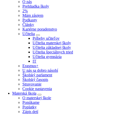
O nás
Prehliadka školy
2%
Mám záujem
Podkasty
Články
Kariérne poradenstvo
Učitelia
Príbehy učiteľov
Učitelia materskej školy
Učitelia základnej školy
Učitelia špeciálnych tried
Učitelia gymnázia
IT
Erasmus+
U nás sa dobro násobí
Školský parlament
Školský časopis
Stravovanie
Cookie nastavenia
Materská škola
O materskej škole
Ponúkame
Poplatky
Zápis detí