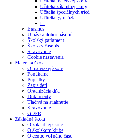
Učitelia materskej školy
Učitelia základnej školy
Učitelia špeciálnych tried
Učitelia gymnázia
IT
Erasmus+
U nás sa dobro násobí
Školský parlament
Školský časopis
Stravovanie
Cookie nastavenia
Materská škola
O materskej škole
Ponúkame
Poplatky
Zápis detí
Organizácia dňa
Dokumenty
Tlačivá na stiahnutie
Stravovanie
GDPR
Základná škola
O základnej škole
O školskom klube
O centre voľného času