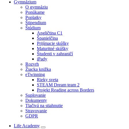
Gymnázium
O gymnáziu
Ponúkame
Poplatky
Štipendium
Štúdium
Angličtina C1
Španielčina
Prijímacie skúšky
Maturitné skúšky
Študenti v zahraničí
iPady
Rozvrh
Žiacka knižka
eTwinning
Rieky sveta
STEAM Dream team 2
Projekt Reading across Borders
Suplovanie
Dokumenty
Tlačivá na stiahnutie
Stravovanie
GDPR
Life Academy