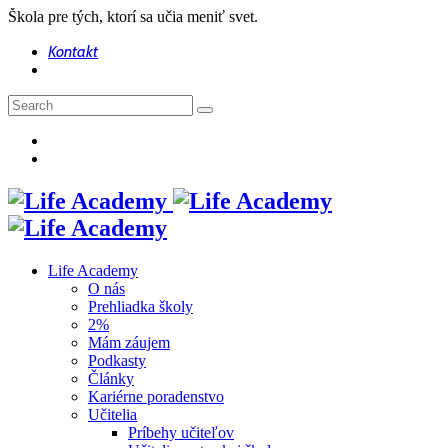
Škola pre tých, ktorí sa učia meniť svet.
Kontakt
Life Academy
O nás
Prehliadka školy
2%
Mám záujem
Podkasty
Články
Kariérne poradenstvo
Učitelia
Príbehy učiteľov