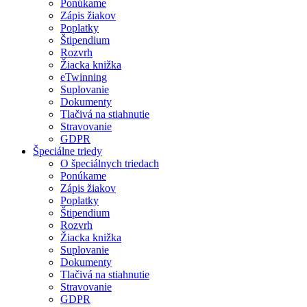
Ponúkame
Zápis žiakov
Poplatky
Štipendium
Rozvrh
Žiacka knižka
eTwinning
Suplovanie
Dokumenty
Tlačivá na stiahnutie
Stravovanie
GDPR
Špeciálne triedy
O špeciálnych triedach
Ponúkame
Zápis žiakov
Poplatky
Štipendium
Rozvrh
Žiacka knižka
Suplovanie
Dokumenty
Tlačivá na stiahnutie
Stravovanie
GDPR