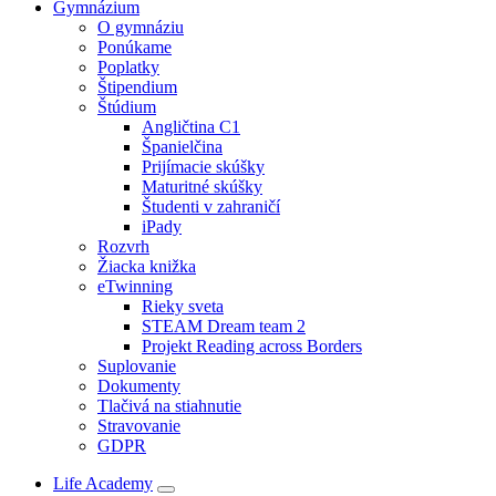
Gymnázium
O gymnáziu
Ponúkame
Poplatky
Štipendium
Štúdium
Angličtina C1
Španielčina
Prijímacie skúšky
Maturitné skúšky
Študenti v zahraničí
iPady
Rozvrh
Žiacka knižka
eTwinning
Rieky sveta
STEAM Dream team 2
Projekt Reading across Borders
Suplovanie
Dokumenty
Tlačivá na stiahnutie
Stravovanie
GDPR
Life Academy