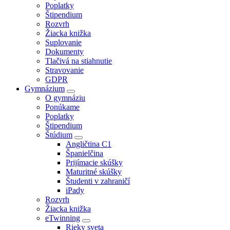
Poplatky
Štipendium
Rozvrh
Žiacka knižka
Suplovanie
Dokumenty
Tlačivá na stiahnutie
Stravovanie
GDPR
Gymnázium
O gymnáziu
Ponúkame
Poplatky
Štipendium
Štúdium
Angličtina C1
Španielčina
Prijímacie skúšky
Maturitné skúšky
Študenti v zahraničí
iPady
Rozvrh
Žiacka knižka
eTwinning
Rieky sveta