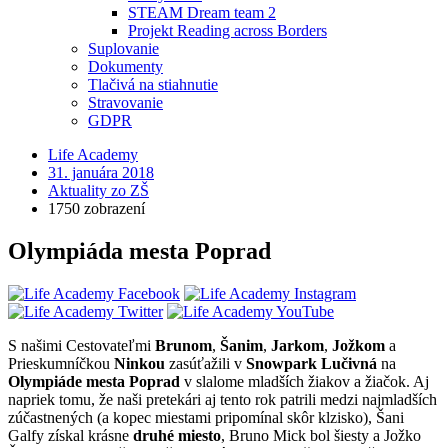
STEAM Dream team 2
Projekt Reading across Borders
Suplovanie
Dokumenty
Tlačivá na stiahnutie
Stravovanie
GDPR
Life Academy
31. januára 2018
Aktuality zo ZŠ
1750 zobrazení
Olympiáda mesta Poprad
S našimi Cestovateľmi
Brunom
,
Šanim
,
Jarkom
,
Jožkom
a
Prieskumníčkou
Ninkou
zasúťažili v
Snowpark Lučivná
na
Olympiáde mesta Poprad
v slalome mladších žiakov a žiačok. Aj
napriek tomu, že naši pretekári aj tento rok patrili medzi najmladších
zúčastnených (a kopec miestami pripomínal skôr klzisko), Šani
Galfy získal krásne
druhé miesto
, Bruno Mick bol šiesty a Jožko