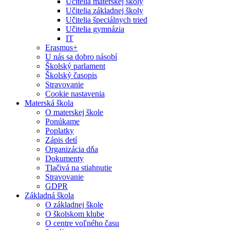
Učitelia materskej školy
Učitelia základnej školy
Učitelia špeciálnych tried
Učitelia gymnázia
IT
Erasmus+
U nás sa dobro násobí
Školský parlament
Školský časopis
Stravovanie
Cookie nastavenia
Materská škola
O materskej škole
Ponúkame
Poplatky
Zápis detí
Organizácia dňa
Dokumenty
Tlačivá na stiahnutie
Stravovanie
GDPR
Základná škola
O základnej škole
O školskom klube
O centre voľného času