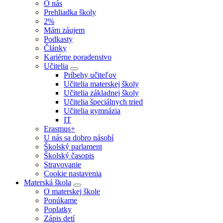
O nás
Prehliadka školy
2%
Mám záujem
Podkasty
Články
Kariérne poradenstvo
Učitelia
Príbehy učiteľov
Učitelia materskej školy
Učitelia základnej školy
Učitelia špeciálnych tried
Učitelia gymnázia
IT
Erasmus+
U nás sa dobro násobí
Školský parlament
Školský časopis
Stravovanie
Cookie nastavenia
Materská škola
O materskej škole
Ponúkame
Poplatky
Zápis detí