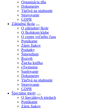
Organizácia dňa
Dokumenty
Tlačivá na stiahnutie
Stravovanie
GDPR
Základná škola
O základnej škole
O školskom klube
O centre voľného času
Ponúkame
Zápis žiakov
Poplatky
Štipendium
Rozvrh
Žiacka knižka
eTwinning
Suplovanie
Dokumenty
Tlačivá na stiahnutie
Stravovanie
GDPR
Špeciálne triedy
O špeciálnych triedach
Ponúkame
Zápis žiakov