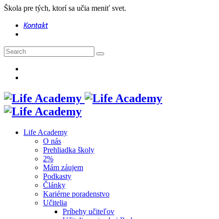
Škola pre tých, ktorí sa učia meniť svet.
Kontakt
Life Academy
O nás
Prehliadka školy
2%
Mám záujem
Podkasty
Články
Kariérne poradenstvo
Učitelia
Príbehy učiteľov