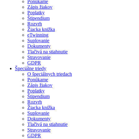
Ponúkame
Zápis žiakov
Poplatky
Štipendium
Rozvrh
Žiacka knižka
eTwinning
Suplovanie
Dokumenty
Tlačivá na stiahnutie
Stravovanie
GDPR
Špeciálne triedy
O špeciálnych triedach
Ponúkame
Zápis žiakov
Poplatky
Štipendium
Rozvrh
Žiacka knižka
Suplovanie
Dokumenty
Tlačivá na stiahnutie
Stravovanie
GDPR