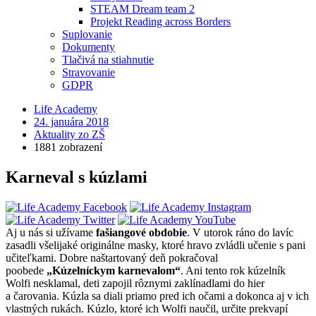
STEAM Dream team 2
Projekt Reading across Borders
Suplovanie
Dokumenty
Tlačivá na stiahnutie
Stravovanie
GDPR
Life Academy
24. januára 2018
Aktuality zo ZŠ
1881 zobrazení
Karneval s kúzlami
Aj u nás si užívame
fašiangové obdobie
. V utorok ráno do lavíc
zasadli všelijaké originálne masky, ktoré hravo zvládli učenie s pani
učiteľkami. Dobre naštartovaný deň pokračoval
poobede
„Kúzelníckym karnevalom“
. Ani tento rok kúzelník
Wolfi nesklamal, deti zapojil rôznymi zaklínadlami do hier
a čarovania. Kúzla sa diali priamo pred ich očami a dokonca aj v ich
vlastných rukách. Kúzlo, ktoré ich Wolfi naučil, určite prekvapí