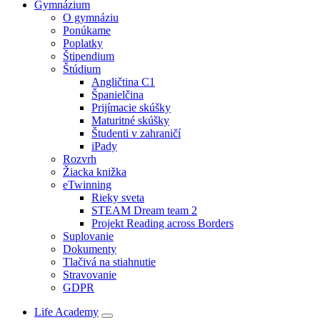
Gymnázium
O gymnáziu
Ponúkame
Poplatky
Štipendium
Štúdium
Angličtina C1
Španielčina
Prijímacie skúšky
Maturitné skúšky
Študenti v zahraničí
iPady
Rozvrh
Žiacka knižka
eTwinning
Rieky sveta
STEAM Dream team 2
Projekt Reading across Borders
Suplovanie
Dokumenty
Tlačivá na stiahnutie
Stravovanie
GDPR
Life Academy