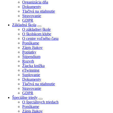
Organizácia dňa
Dokumenty
Tlačivá na stiahnutie
Stravovanie
GDPR
Základná škola
O základnej škole
O školskom klube
O centre voľného času
Ponúkame
Zápis žiakov
Poplatky
Štipendium
Rozvrh
Žiacka knižka
eTwinning
Suplovanie
Dokumenty
Tlačivá na stiahnutie
Stravovanie
GDPR
Špeciálne triedy
O špeciálnych triedach
Ponúkame
Zápis žiakov