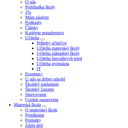
O nás
Prehliadka školy
2%
Mám záujem
Podkasty
Články
Kariérne poradenstvo
Učitelia
Príbehy učiteľov
Učitelia materskej školy
Učitelia základnej školy
Učitelia špeciálnych tried
Učitelia gymnázia
IT
Erasmus+
U nás sa dobro násobí
Školský parlament
Školský časopis
Stravovanie
Cookie nastavenia
Materská škola
O materskej škole
Ponúkame
Poplatky
Zápis detí