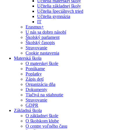
Učitelia materskej školy
Učitelia základnej školy
Učitelia špeciálnych tried
Učitelia gymnázia
IT
Erasmus+
U nás sa dobro násobí
Školský parlament
Školský časopis
Stravovanie
Cookie nastavenia
Materská škola
O materskej škole
Ponúkame
Poplatky
Zápis detí
Organizácia dňa
Dokumenty
Tlačivá na stiahnutie
Stravovanie
GDPR
Základná škola
O základnej škole
O školskom klube
O centre voľného času