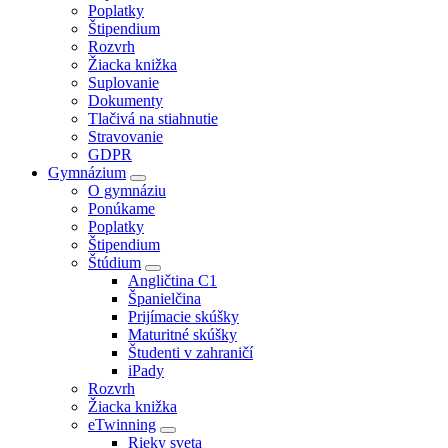
Poplatky
Štipendium
Rozvrh
Žiacka knižka
Suplovanie
Dokumenty
Tlačivá na stiahnutie
Stravovanie
GDPR
Gymnázium
O gymnáziu
Ponúkame
Poplatky
Štipendium
Štúdium
Angličtina C1
Španielčina
Prijímacie skúšky
Maturitné skúšky
Študenti v zahraničí
iPady
Rozvrh
Žiacka knižka
eTwinning
Rieky sveta