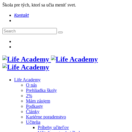
Škola pre tých, ktorí sa učia meniť svet.
Kontakt
Life Academy
O nás
Prehliadka školy
2%
Mám záujem
Podkasty
Články
Kariérne poradenstvo
Učitelia
Príbehy učiteľov