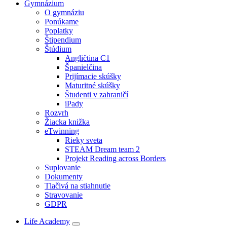
Gymnázium
O gymnáziu
Ponúkame
Poplatky
Štipendium
Štúdium
Angličtina C1
Španielčina
Prijímacie skúšky
Maturitné skúšky
Študenti v zahraničí
iPady
Rozvrh
Žiacka knižka
eTwinning
Rieky sveta
STEAM Dream team 2
Projekt Reading across Borders
Suplovanie
Dokumenty
Tlačivá na stiahnutie
Stravovanie
GDPR
Life Academy