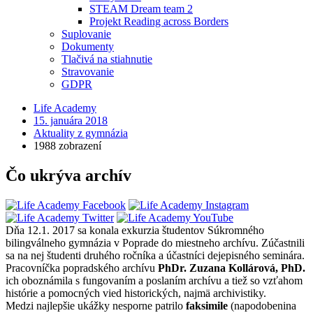
STEAM Dream team 2
Projekt Reading across Borders
Suplovanie
Dokumenty
Tlačivá na stiahnutie
Stravovanie
GDPR
Life Academy
15. januára 2018
Aktuality z gymnázia
1988 zobrazení
Čo ukrýva archív
Dňa 12.1. 2017 sa konala exkurzia študentov Súkromného
bilingválneho gymnázia v Poprade do miestneho archívu. Zúčastnili
sa na nej študenti druhého ročníka a účastníci dejepisného seminára.
Pracovníčka popradského archívu
PhDr. Zuzana Kollárová, PhD.
ich oboznámila s fungovaním a poslaním archívu a tiež so vzťahom
histórie a pomocných vied historických, najmä archivistiky.
Medzi najlepšie ukážky nesporne patrilo
faksimile
(napodobenina