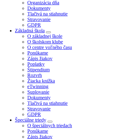
Organizácia dňa
Dokumenty
Tlačivá na stiahnutie
Stravovanie
GDPR
Základná škola
O základnej škole
O školskom klube
O centre voľného času
Ponúkame
Zápis žiakov
Poplatky
Štipendium
Rozvrh
Žiacka knižka
eTwinning
Suplovanie
Dokumenty
Tlačivá na stiahnutie
Stravovanie
GDPR
Špeciálne triedy
O špeciálnych triedach
Ponúkame
Zápis žiakov