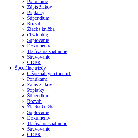
Ponúkame
Zápis žiakov
Poplatky
Štipendium
Rozvrh
Žiacka knižka
eTwinning
Suplovanie
Dokumenty
Tlačivá na stiahnutie
Stravovanie
GDPR
Špeciálne triedy
O špeciálnych triedach
Ponúkame
Zápis žiakov
Poplatky
Štipendium
Rozvrh
Žiacka knižka
Suplovanie
Dokumenty
Tlačivá na stiahnutie
Stravovanie
GDPR