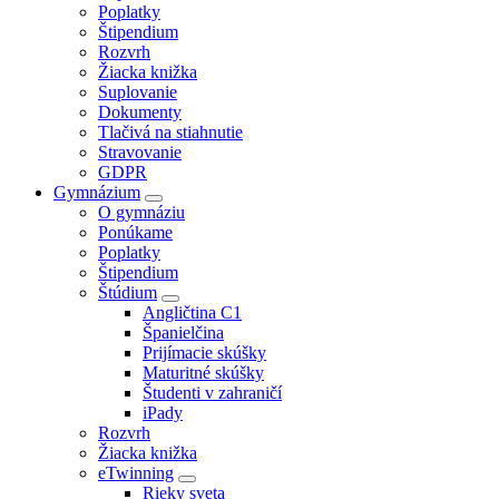
Poplatky
Štipendium
Rozvrh
Žiacka knižka
Suplovanie
Dokumenty
Tlačivá na stiahnutie
Stravovanie
GDPR
Gymnázium
O gymnáziu
Ponúkame
Poplatky
Štipendium
Štúdium
Angličtina C1
Španielčina
Prijímacie skúšky
Maturitné skúšky
Študenti v zahraničí
iPady
Rozvrh
Žiacka knižka
eTwinning
Rieky sveta