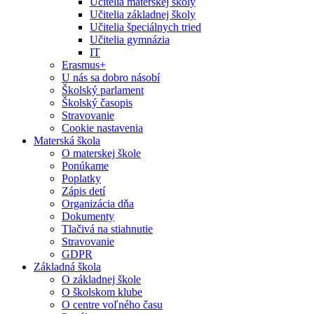
Učitelia materskej školy
Učitelia základnej školy
Učitelia špeciálnych tried
Učitelia gymnázia
IT
Erasmus+
U nás sa dobro násobí
Školský parlament
Školský časopis
Stravovanie
Cookie nastavenia
Materská škola
O materskej škole
Ponúkame
Poplatky
Zápis detí
Organizácia dňa
Dokumenty
Tlačivá na stiahnutie
Stravovanie
GDPR
Základná škola
O základnej škole
O školskom klube
O centre voľného času