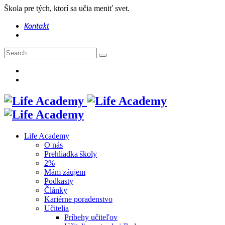
Škola pre tých, ktorí sa učia meniť svet.
Kontakt
Life Academy
O nás
Prehliadka školy
2%
Mám záujem
Podkasty
Články
Kariérne poradenstvo
Učitelia
Príbehy učiteľov