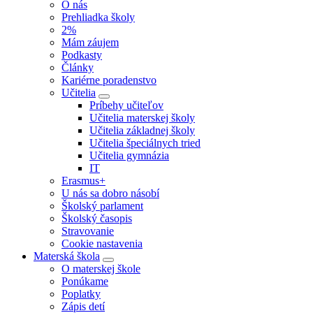
O nás
Prehliadka školy
2%
Mám záujem
Podkasty
Články
Kariérne poradenstvo
Učitelia
Príbehy učiteľov
Učitelia materskej školy
Učitelia základnej školy
Učitelia špeciálnych tried
Učitelia gymnázia
IT
Erasmus+
U nás sa dobro násobí
Školský parlament
Školský časopis
Stravovanie
Cookie nastavenia
Materská škola
O materskej škole
Ponúkame
Poplatky
Zápis detí