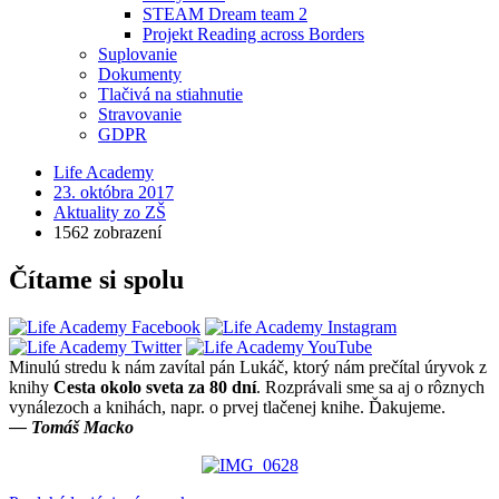
STEAM Dream team 2
Projekt Reading across Borders
Suplovanie
Dokumenty
Tlačivá na stiahnutie
Stravovanie
GDPR
Life Academy
23. októbra 2017
Aktuality zo ZŠ
1562 zobrazení
Čítame si spolu
Minulú stredu k nám zavítal pán Lukáč, ktorý nám prečítal úryvok z
knihy
Cesta okolo sveta za 80 dní
. Rozprávali sme sa aj o rôznych
vynálezoch a knihách, napr. o prvej tlačenej knihe. Ďakujeme.
— Tomáš Macko