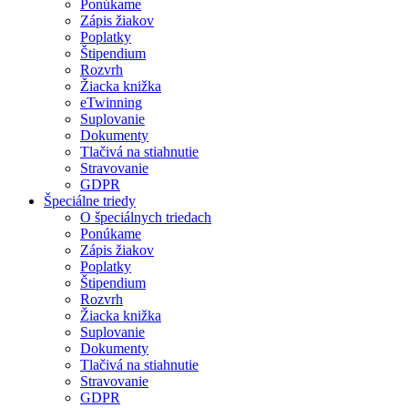
Ponúkame
Zápis žiakov
Poplatky
Štipendium
Rozvrh
Žiacka knižka
eTwinning
Suplovanie
Dokumenty
Tlačivá na stiahnutie
Stravovanie
GDPR
Špeciálne triedy
O špeciálnych triedach
Ponúkame
Zápis žiakov
Poplatky
Štipendium
Rozvrh
Žiacka knižka
Suplovanie
Dokumenty
Tlačivá na stiahnutie
Stravovanie
GDPR