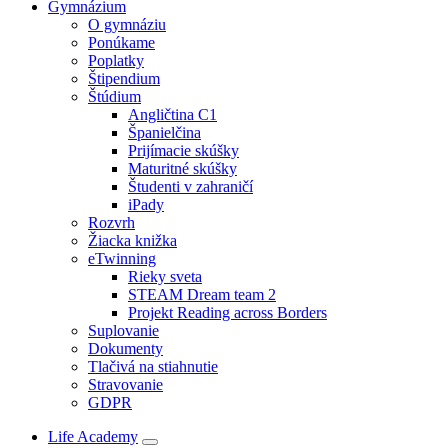
Gymnázium
O gymnáziu
Ponúkame
Poplatky
Štipendium
Štúdium
Angličtina C1
Španielčina
Prijímacie skúšky
Maturitné skúšky
Študenti v zahraničí
iPady
Rozvrh
Žiacka knižka
eTwinning
Rieky sveta
STEAM Dream team 2
Projekt Reading across Borders
Suplovanie
Dokumenty
Tlačivá na stiahnutie
Stravovanie
GDPR
Life Academy