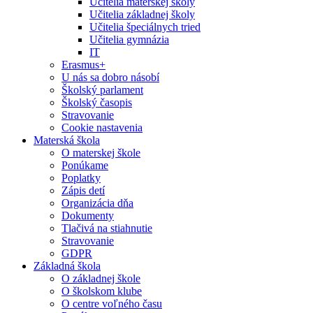
Učitelia materskej školy
Učitelia základnej školy
Učitelia špeciálnych tried
Učitelia gymnázia
IT
Erasmus+
U nás sa dobro násobí
Školský parlament
Školský časopis
Stravovanie
Cookie nastavenia
Materská škola
O materskej škole
Ponúkame
Poplatky
Zápis detí
Organizácia dňa
Dokumenty
Tlačivá na stiahnutie
Stravovanie
GDPR
Základná škola
O základnej škole
O školskom klube
O centre voľného času