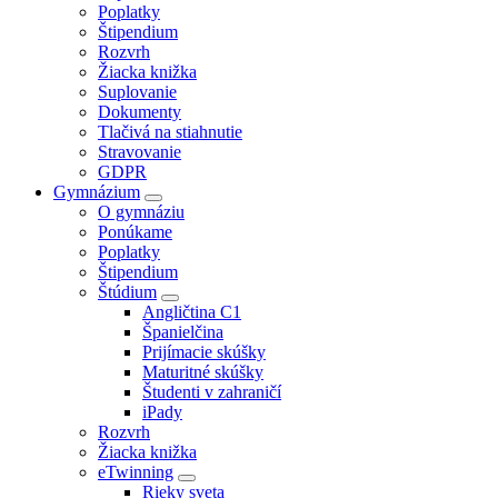
Poplatky
Štipendium
Rozvrh
Žiacka knižka
Suplovanie
Dokumenty
Tlačivá na stiahnutie
Stravovanie
GDPR
Gymnázium
O gymnáziu
Ponúkame
Poplatky
Štipendium
Štúdium
Angličtina C1
Španielčina
Prijímacie skúšky
Maturitné skúšky
Študenti v zahraničí
iPady
Rozvrh
Žiacka knižka
eTwinning
Rieky sveta