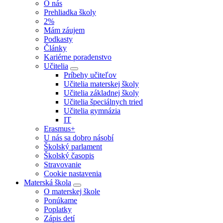
O nás
Prehliadka školy
2%
Mám záujem
Podkasty
Články
Kariérne poradenstvo
Učitelia
Príbehy učiteľov
Učitelia materskej školy
Učitelia základnej školy
Učitelia špeciálnych tried
Učitelia gymnázia
IT
Erasmus+
U nás sa dobro násobí
Školský parlament
Školský časopis
Stravovanie
Cookie nastavenia
Materská škola
O materskej škole
Ponúkame
Poplatky
Zápis detí