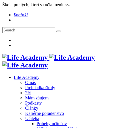
Škola pre tých, ktorí sa učia meniť svet.
Kontakt
Life Academy
O nás
Prehliadka školy
2%
Mám záujem
Podkasty
Články
Kariérne poradenstvo
Učitelia
Príbehy učiteľov