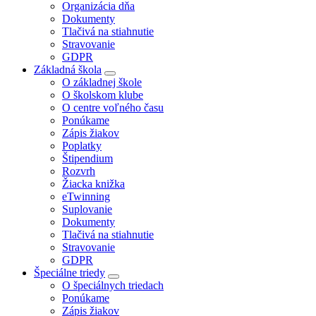
Organizácia dňa
Dokumenty
Tlačivá na stiahnutie
Stravovanie
GDPR
Základná škola
O základnej škole
O školskom klube
O centre voľného času
Ponúkame
Zápis žiakov
Poplatky
Štipendium
Rozvrh
Žiacka knižka
eTwinning
Suplovanie
Dokumenty
Tlačivá na stiahnutie
Stravovanie
GDPR
Špeciálne triedy
O špeciálnych triedach
Ponúkame
Zápis žiakov