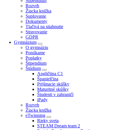
Štipendium
Rozvrh
Žiacka knižka
Suplovanie
Dokumenty
Tlačivá na stiahnutie
Stravovanie
GDPR
Gymnázium
O gymnáziu
Ponúkame
Poplatky
Štipendium
Štúdium
Angličtina C1
Španielčina
Prijímacie skúšky
Maturitné skúšky
Študenti v zahraničí
iPady
Rozvrh
Žiacka knižka
eTwinning
Rieky sveta
STEAM Dream team 2