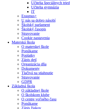
Učitelia špeciálnych tried
Učitelia gymnázia
IT
Erasmus+
U nás sa dobro násobí
Školský parlament
Školský časopis
Stravovanie
Cookie nastavenia
Materská škola
O materskej škole
Ponúkame
Poplatky
Zápis detí
Organizácia dňa
Dokumenty
Tlačivá na stiahnutie
Stravovanie
GDPR
Základná škola
O základnej škole
O školskom klube
O centre voľného času
Ponúkame
Zápis žiakov