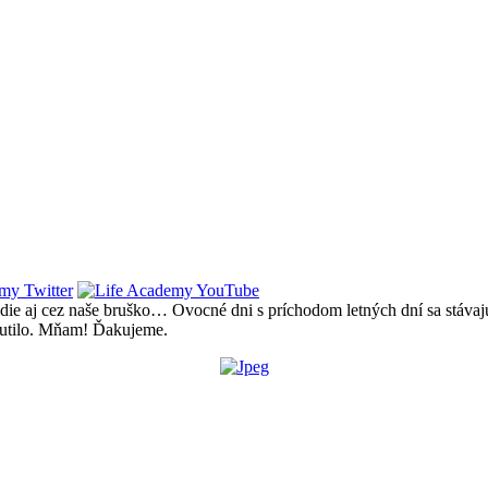
edie aj cez naše bruško… Ovocné dni s príchodom letných dní sa stávajú
hutilo. Mňam! Ďakujeme.