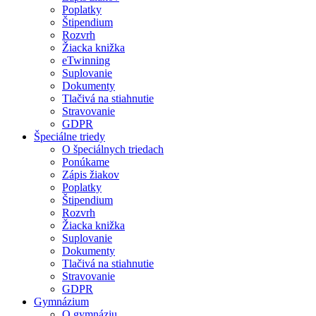
Poplatky
Štipendium
Rozvrh
Žiacka knižka
eTwinning
Suplovanie
Dokumenty
Tlačivá na stiahnutie
Stravovanie
GDPR
Špeciálne triedy
O špeciálnych triedach
Ponúkame
Zápis žiakov
Poplatky
Štipendium
Rozvrh
Žiacka knižka
Suplovanie
Dokumenty
Tlačivá na stiahnutie
Stravovanie
GDPR
Gymnázium
O gymnáziu