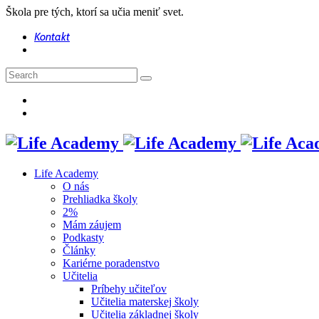
Škola pre tých, ktorí sa učia meniť svet.
Kontakt
Life Academy
O nás
Prehliadka školy
2%
Mám záujem
Podkasty
Články
Kariérne poradenstvo
Učitelia
Príbehy učiteľov
Učitelia materskej školy
Učitelia základnej školy