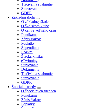
Tlačivá na stiahnutie
Stravovanie
GDPR
Základná škola
O základnej škole
O školskom klube
O centre voľného času
Ponúkame
Zápis žiakov
Poplatky
Štipendium
Rozvrh
Žiacka knižka
eTwinning
Suplovanie
Dokumenty
Tlačivá na stiahnutie
Stravovanie
GDPR
Špeciálne triedy
O špeciálnych triedach
Ponúkame
Zápis žiakov
Poplatky