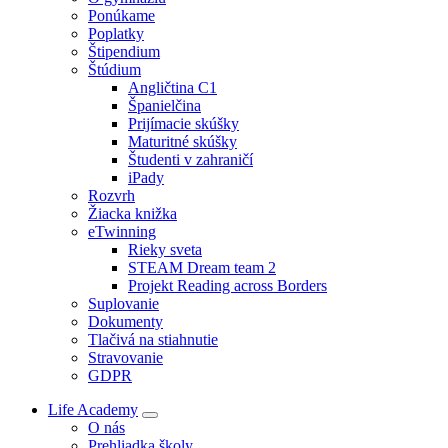
Ponúkame
Poplatky
Štipendium
Štúdium
Angličtina C1
Španielčina
Prijímacie skúšky
Maturitné skúšky
Študenti v zahraničí
iPady
Rozvrh
Žiacka knižka
eTwinning
Rieky sveta
STEAM Dream team 2
Projekt Reading across Borders
Suplovanie
Dokumenty
Tlačivá na stiahnutie
Stravovanie
GDPR
Life Academy
O nás
Prehliadka školy