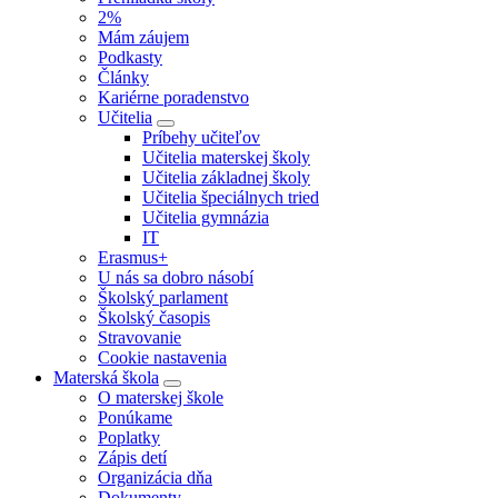
2%
Mám záujem
Podkasty
Články
Kariérne poradenstvo
Učitelia
Príbehy učiteľov
Učitelia materskej školy
Učitelia základnej školy
Učitelia špeciálnych tried
Učitelia gymnázia
IT
Erasmus+
U nás sa dobro násobí
Školský parlament
Školský časopis
Stravovanie
Cookie nastavenia
Materská škola
O materskej škole
Ponúkame
Poplatky
Zápis detí
Organizácia dňa
Dokumenty