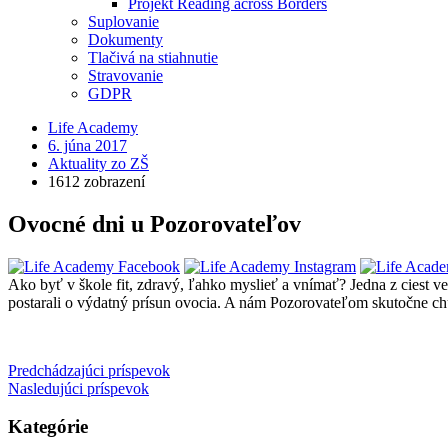
Projekt Reading across Borders
Suplovanie
Dokumenty
Tlačivá na stiahnutie
Stravovanie
GDPR
Life Academy
6. júna 2017
Aktuality zo ZŠ
1612 zobrazení
Ovocné dni u Pozorovateľov
Ako byť v škole fit, zdravý, ľahko myslieť a vnímať? Jedna z ciest v
postarali o výdatný prísun ovocia. A nám Pozorovateľom skutočne c
Predchádzajúci príspevok
Nasledujúci príspevok
Kategórie