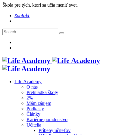
Škola pre tých, ktorí sa učia meniť svet.
Kontakt
Life Academy
O nás
Prehliadka školy
2%
Mám záujem
Podkasty
Články
Kariérne poradenstvo
Učitelia
Príbehy učiteľov