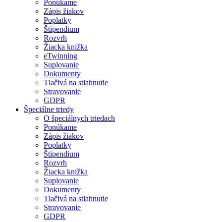
Ponúkame
Zápis žiakov
Poplatky
Štipendium
Rozvrh
Žiacka knižka
eTwinning
Suplovanie
Dokumenty
Tlačivá na stiahnutie
Stravovanie
GDPR
Špeciálne triedy
O špeciálnych triedach
Ponúkame
Zápis žiakov
Poplatky
Štipendium
Rozvrh
Žiacka knižka
Suplovanie
Dokumenty
Tlačivá na stiahnutie
Stravovanie
GDPR