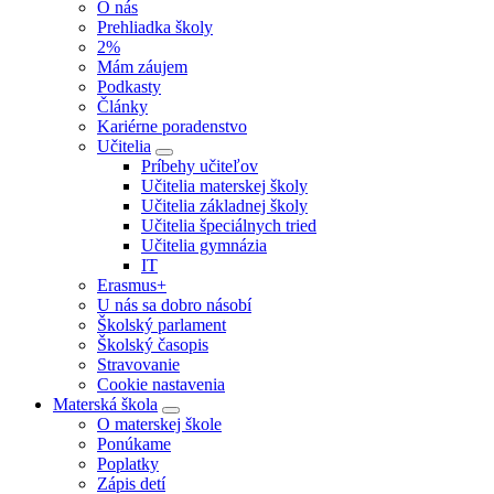
O nás
Prehliadka školy
2%
Mám záujem
Podkasty
Články
Kariérne poradenstvo
Učitelia
Príbehy učiteľov
Učitelia materskej školy
Učitelia základnej školy
Učitelia špeciálnych tried
Učitelia gymnázia
IT
Erasmus+
U nás sa dobro násobí
Školský parlament
Školský časopis
Stravovanie
Cookie nastavenia
Materská škola
O materskej škole
Ponúkame
Poplatky
Zápis detí