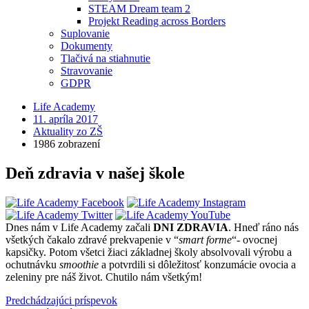
STEAM Dream team 2
Projekt Reading across Borders
Suplovanie
Dokumenty
Tlačivá na stiahnutie
Stravovanie
GDPR
Life Academy
11. apríla 2017
Aktuality zo ZŠ
1986 zobrazení
Deň zdravia v našej škole
Dnes nám v Life Academy začali
DNI ZDRAVIA
. Hneď ráno nás
všetkých čakalo zdravé prekvapenie v “
smart forme
“- ovocnej
kapsičky. Potom všetci žiaci základnej školy absolvovali výrobu a
ochutnávku
smoothie
a potvrdili si dôležitosť konzumácie ovocia a
zeleniny pre náš život. Chutilo nám všetkým!
Predchádzajúci príspevok