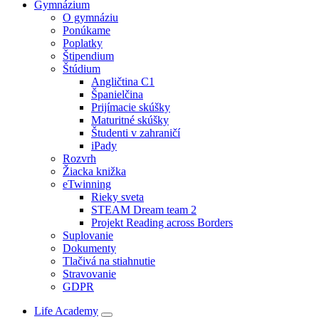
Gymnázium
O gymnáziu
Ponúkame
Poplatky
Štipendium
Štúdium
Angličtina C1
Španielčina
Prijímacie skúšky
Maturitné skúšky
Študenti v zahraničí
iPady
Rozvrh
Žiacka knižka
eTwinning
Rieky sveta
STEAM Dream team 2
Projekt Reading across Borders
Suplovanie
Dokumenty
Tlačivá na stiahnutie
Stravovanie
GDPR
Life Academy