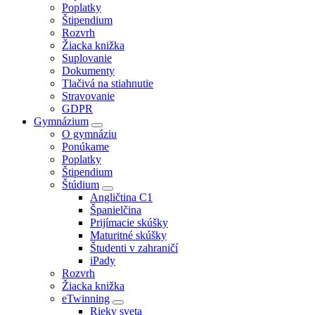
Poplatky
Štipendium
Rozvrh
Žiacka knižka
Suplovanie
Dokumenty
Tlačivá na stiahnutie
Stravovanie
GDPR
Gymnázium
O gymnáziu
Ponúkame
Poplatky
Štipendium
Štúdium
Angličtina C1
Španielčina
Prijímacie skúšky
Maturitné skúšky
Študenti v zahraničí
iPady
Rozvrh
Žiacka knižka
eTwinning
Rieky sveta