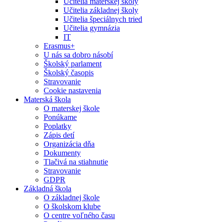
Učitelia materskej školy
Učitelia základnej školy
Učitelia špeciálnych tried
Učitelia gymnázia
IT
Erasmus+
U nás sa dobro násobí
Školský parlament
Školský časopis
Stravovanie
Cookie nastavenia
Materská škola
O materskej škole
Ponúkame
Poplatky
Zápis detí
Organizácia dňa
Dokumenty
Tlačivá na stiahnutie
Stravovanie
GDPR
Základná škola
O základnej škole
O školskom klube
O centre voľného času