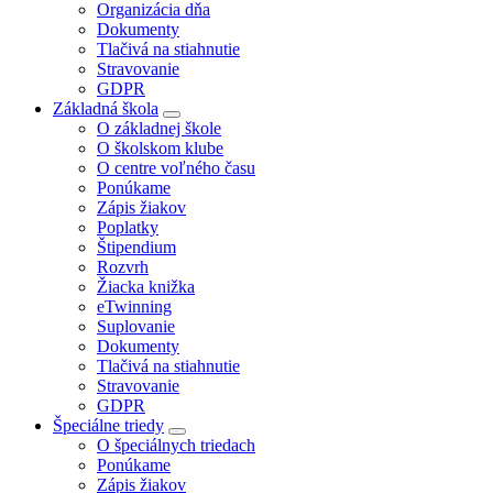
Organizácia dňa
Dokumenty
Tlačivá na stiahnutie
Stravovanie
GDPR
Základná škola
O základnej škole
O školskom klube
O centre voľného času
Ponúkame
Zápis žiakov
Poplatky
Štipendium
Rozvrh
Žiacka knižka
eTwinning
Suplovanie
Dokumenty
Tlačivá na stiahnutie
Stravovanie
GDPR
Špeciálne triedy
O špeciálnych triedach
Ponúkame
Zápis žiakov