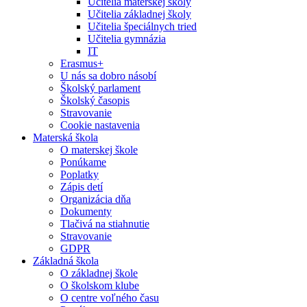
Učitelia materskej školy
Učitelia základnej školy
Učitelia špeciálnych tried
Učitelia gymnázia
IT
Erasmus+
U nás sa dobro násobí
Školský parlament
Školský časopis
Stravovanie
Cookie nastavenia
Materská škola
O materskej škole
Ponúkame
Poplatky
Zápis detí
Organizácia dňa
Dokumenty
Tlačivá na stiahnutie
Stravovanie
GDPR
Základná škola
O základnej škole
O školskom klube
O centre voľného času