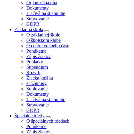
Organizácia dňa
Dokumenty
Tlačivá na stiahnutie
Stravovanie
GDPR
Základná škola
O základnej škole
O školskom klube
O centre voľného času
Ponúkame
Zápis žiakov
Poplatky
Štipendium
Rozvrh
Žiacka knižka
eTwinning
Suplovanie
Dokumenty
Tlačivá na stiahnutie
Stravovanie
GDPR
Špeciálne triedy
O špeciálnych triedach
Ponúkame
Zápis žiakov