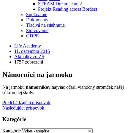
STEAM Dream team 2
Projekt Reading across Borders
Suplovanie
Dokumenty
Tlačivá na stiahnutie
Stravovanie
GDPR
Life Academy
11. decembra 2016
Aktuality zo ZŠ
1757 zobrazení
Námorníci na jarmoku
Na jarmoku
námorníkov
najviac očaril vianočný stromček našej
súkromnej školy.
Predchádzajúci príspevok
Nasledujúci príspevok
Kategórie
Kategórie