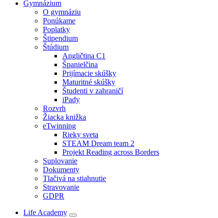
Gymnázium
O gymnáziu
Ponúkame
Poplatky
Štipendium
Štúdium
Angličtina C1
Španielčina
Prijímacie skúšky
Maturitné skúšky
Študenti v zahraničí
iPady
Rozvrh
Žiacka knižka
eTwinning
Rieky sveta
STEAM Dream team 2
Projekt Reading across Borders
Suplovanie
Dokumenty
Tlačivá na stiahnutie
Stravovanie
GDPR
Life Academy