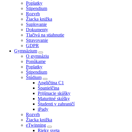
Poplatky
Štipendium
Rozvrh
Žiacka knižka
Suplovanie
Dokumenty
Tlačivá na stiahnutie
Stravovanie
GDPR
Gymnázium
O gymnáziu
Ponúkame
Poplatky
Štipendium
Štúdium
Angličtina C1
Španielčina
Prijímacie skúšky
Maturitné skúšky
Študenti v zahraničí
iPady
Rozvrh
Žiacka knižka
eTwinning
Rieky sveta