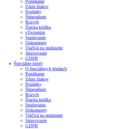
Ponúkame
Zápis žiakov
Poplatky
Štipendium
Rozvrh
Žiacka knižka
eTwinning
Suplovanie
Dokumenty
Tlačivá na stiahnutie
Stravovanie
GDPR
Špeciálne triedy
O špeciálnych triedach
Ponúkame
Zápis žiakov
Poplatky
Štipendium
Rozvrh
Žiacka knižka
Suplovanie
Dokumenty
Tlačivá na stiahnutie
Stravovanie
GDPR