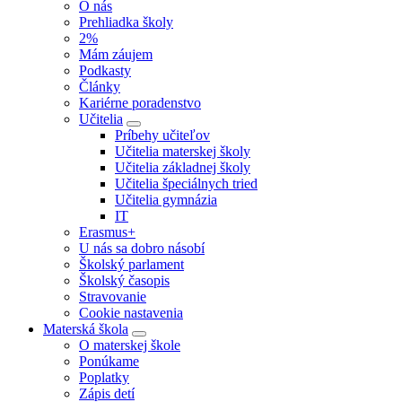
O nás
Prehliadka školy
2%
Mám záujem
Podkasty
Články
Kariérne poradenstvo
Učitelia
Príbehy učiteľov
Učitelia materskej školy
Učitelia základnej školy
Učitelia špeciálnych tried
Učitelia gymnázia
IT
Erasmus+
U nás sa dobro násobí
Školský parlament
Školský časopis
Stravovanie
Cookie nastavenia
Materská škola
O materskej škole
Ponúkame
Poplatky
Zápis detí