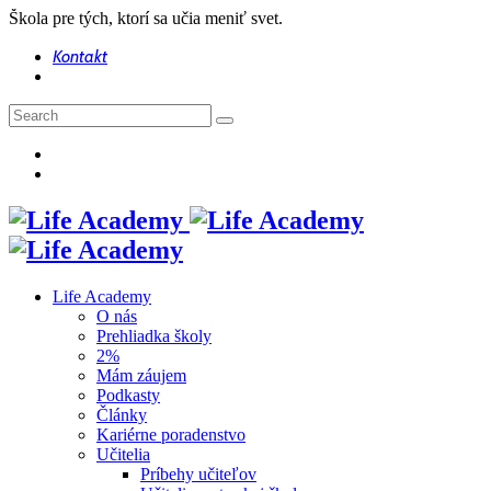
Škola pre tých, ktorí sa učia meniť svet.
Kontakt
Life Academy
O nás
Prehliadka školy
2%
Mám záujem
Podkasty
Články
Kariérne poradenstvo
Učitelia
Príbehy učiteľov