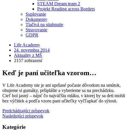
STEAM Dream team 2
Projekt Reading across Borders
Suplovanie
Dokumenty
Tlačivá na stiahnutie
Stravovanie
GDPR
Life Academy
24. novembra 2014
Aktuality z MŠ
2157 zobrazení
Keď je pani učiteľka vzorom…
V Life Academy nie je ani upršané počasie dôvodom na smútok,
obujeme si gumáky, pršiplášte a vyberieme sa na prechádzku.
Cieľ bol jasný – nájsť čo najväčšiu mláku, v ktorej by sa deti mohli
bez výčitiek a podľa vzoru pani učiteľky vyčľapkať do sýtosti.
Predchádzajúci príspevok
Nasledujúci príspevok
Kategórie