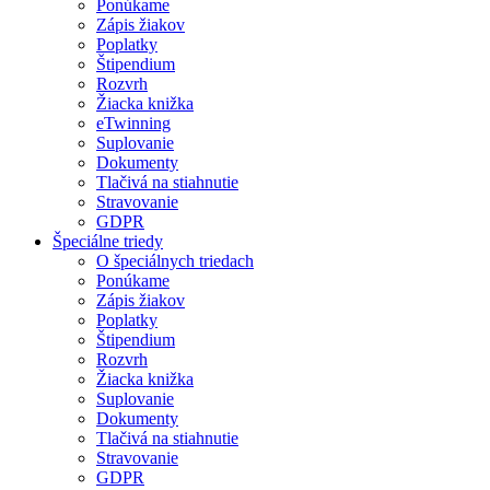
Ponúkame
Zápis žiakov
Poplatky
Štipendium
Rozvrh
Žiacka knižka
eTwinning
Suplovanie
Dokumenty
Tlačivá na stiahnutie
Stravovanie
GDPR
Špeciálne triedy
O špeciálnych triedach
Ponúkame
Zápis žiakov
Poplatky
Štipendium
Rozvrh
Žiacka knižka
Suplovanie
Dokumenty
Tlačivá na stiahnutie
Stravovanie
GDPR