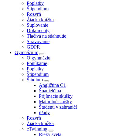
Poplatky
Štipendium
Rozvrh
Žiacka knižka
Suplovanie
Dokumenty
Tlačivá na stiahnutie
Stravovanie
GDPR
Gymnázium
O gymnáziu
Ponúkame
Poplatky
Štipendium
Štúdium
Angličtina C1
Španielčina
Prijímacie skúšky
Maturitné skúšky
Študenti v zahraničí
iPady
Rozvrh
Žiacka knižka
eTwinning
Rieky sveta