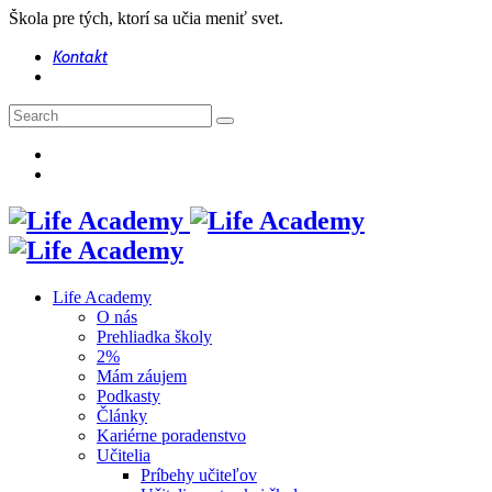
Škola pre tých, ktorí sa učia meniť svet.
Kontakt
Life Academy
O nás
Prehliadka školy
2%
Mám záujem
Podkasty
Články
Kariérne poradenstvo
Učitelia
Príbehy učiteľov