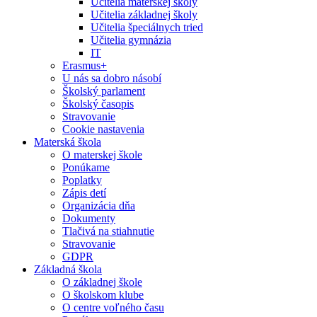
Učitelia materskej školy
Učitelia základnej školy
Učitelia špeciálnych tried
Učitelia gymnázia
IT
Erasmus+
U nás sa dobro násobí
Školský parlament
Školský časopis
Stravovanie
Cookie nastavenia
Materská škola
O materskej škole
Ponúkame
Poplatky
Zápis detí
Organizácia dňa
Dokumenty
Tlačivá na stiahnutie
Stravovanie
GDPR
Základná škola
O základnej škole
O školskom klube
O centre voľného času