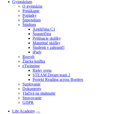
Gymnázium
O gymnáziu
Ponúkame
Poplatky
Štipendium
Štúdium
Angličtina C1
Španielčina
Prijímacie skúšky
Maturitné skúšky
Študenti v zahraničí
iPady
Rozvrh
Žiacka knižka
eTwinning
Rieky sveta
STEAM Dream team 2
Projekt Reading across Borders
Suplovanie
Dokumenty
Tlačivá na stiahnutie
Stravovanie
GDPR
Life Academy