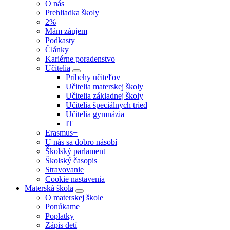
O nás
Prehliadka školy
2%
Mám záujem
Podkasty
Články
Kariérne poradenstvo
Učitelia
Príbehy učiteľov
Učitelia materskej školy
Učitelia základnej školy
Učitelia špeciálnych tried
Učitelia gymnázia
IT
Erasmus+
U nás sa dobro násobí
Školský parlament
Školský časopis
Stravovanie
Cookie nastavenia
Materská škola
O materskej škole
Ponúkame
Poplatky
Zápis detí