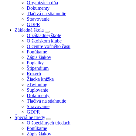
Organizácia dňa
Dokumenty
Tlačivá na stiahnutie
Stravovanie
GDPR
Základná škola
O základnej škole
O školskom klube
O centre voľného času
Ponúkame
Zápis žiakov
Poplatky
Štipendium
Rozvrh
Žiacka knižka
eTwinning
Suplovanie
Dokumenty
Tlačivá na stiahnutie
Stravovanie
GDPR
Špeciálne triedy
O špeciálnych triedach
Ponúkame
Zápis žiakov