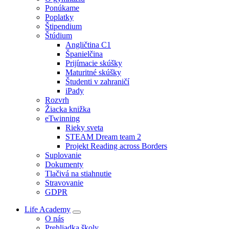
Ponúkame
Poplatky
Štipendium
Štúdium
Angličtina C1
Španielčina
Prijímacie skúšky
Maturitné skúšky
Študenti v zahraničí
iPady
Rozvrh
Žiacka knižka
eTwinning
Rieky sveta
STEAM Dream team 2
Projekt Reading across Borders
Suplovanie
Dokumenty
Tlačivá na stiahnutie
Stravovanie
GDPR
Life Academy
O nás
Prehliadka školy