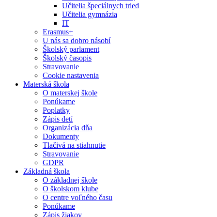
Učitelia špeciálnych tried
Učitelia gymnázia
IT
Erasmus+
U nás sa dobro násobí
Školský parlament
Školský časopis
Stravovanie
Cookie nastavenia
Materská škola
O materskej škole
Ponúkame
Poplatky
Zápis detí
Organizácia dňa
Dokumenty
Tlačivá na stiahnutie
Stravovanie
GDPR
Základná škola
O základnej škole
O školskom klube
O centre voľného času
Ponúkame
Zápis žiakov