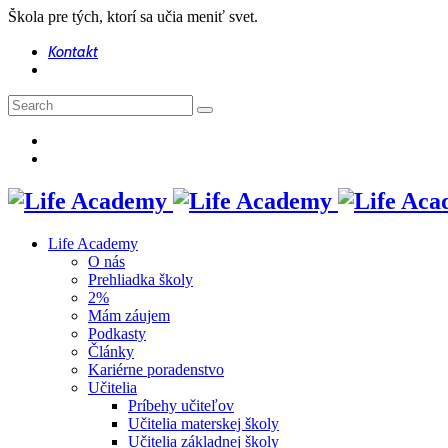
Škola pre tých, ktorí sa učia meniť svet.
Kontakt
Life Academy
O nás
Prehliadka školy
2%
Mám záujem
Podkasty
Články
Kariérne poradenstvo
Učitelia
Príbehy učiteľov
Učitelia materskej školy
Učitelia základnej školy