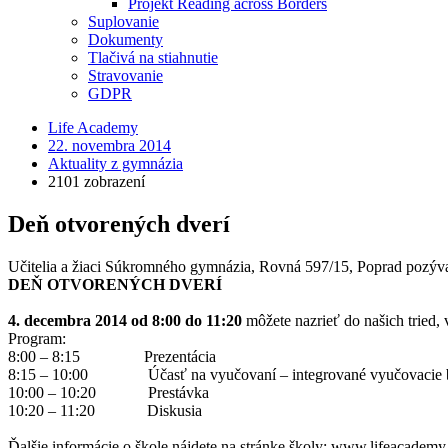
Projekt Reading across Borders
Suplovanie
Dokumenty
Tlačivá na stiahnutie
Stravovanie
GDPR
Life Academy
22. novembra 2014
Aktuality z gymnázia
2101 zobrazení
Deň otvorených dverí
Učitelia a žiaci Súkromného gymnázia, Rovná 597/15, Poprad pozývaj
DEŇ OTVORENÝCH DVERÍ
4. decembra 2014 od 8:00 do 11:20
môžete nazrieť do našich tried, 
Program:
8:00 – 8:15 Prezentácia
8:15 – 10:00 Účasť na vyučovaní – integrované vyučovacie 
10:00 – 10:20 Prestávka
10:20 – 11:20 Diskusia
Ďalšie informácie o škole nájdete na stránke školy: www.lifeacademy