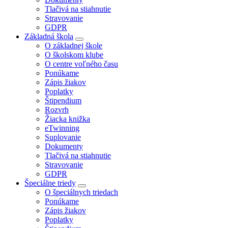
Tlačivá na stiahnutie
Stravovanie
GDPR
Základná škola
O základnej škole
O školskom klube
O centre voľného času
Ponúkame
Zápis žiakov
Poplatky
Štipendium
Rozvrh
Žiacka knižka
eTwinning
Suplovanie
Dokumenty
Tlačivá na stiahnutie
Stravovanie
GDPR
Špeciálne triedy
O špeciálnych triedach
Ponúkame
Zápis žiakov
Poplatky