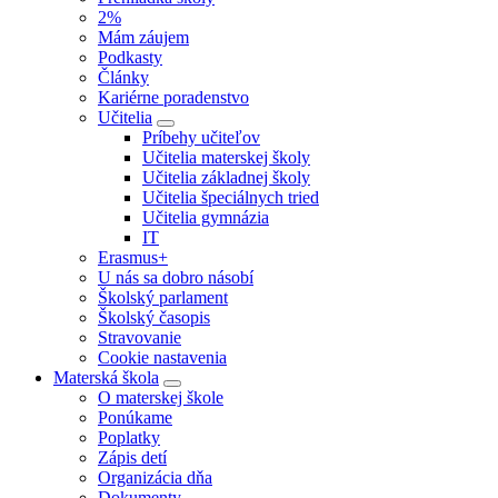
2%
Mám záujem
Podkasty
Články
Kariérne poradenstvo
Učitelia
Príbehy učiteľov
Učitelia materskej školy
Učitelia základnej školy
Učitelia špeciálnych tried
Učitelia gymnázia
IT
Erasmus+
U nás sa dobro násobí
Školský parlament
Školský časopis
Stravovanie
Cookie nastavenia
Materská škola
O materskej škole
Ponúkame
Poplatky
Zápis detí
Organizácia dňa
Dokumenty