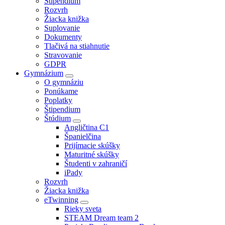
Štipendium
Rozvrh
Žiacka knižka
Suplovanie
Dokumenty
Tlačivá na stiahnutie
Stravovanie
GDPR
Gymnázium
O gymnáziu
Ponúkame
Poplatky
Štipendium
Štúdium
Angličtina C1
Španielčina
Prijímacie skúšky
Maturitné skúšky
Študenti v zahraničí
iPady
Rozvrh
Žiacka knižka
eTwinning
Rieky sveta
STEAM Dream team 2