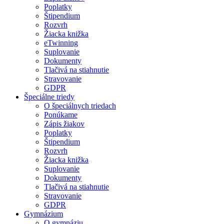
Poplatky
Štipendium
Rozvrh
Žiacka knižka
eTwinning
Suplovanie
Dokumenty
Tlačivá na stiahnutie
Stravovanie
GDPR
Špeciálne triedy
O špeciálnych triedach
Ponúkame
Zápis žiakov
Poplatky
Štipendium
Rozvrh
Žiacka knižka
Suplovanie
Dokumenty
Tlačivá na stiahnutie
Stravovanie
GDPR
Gymnázium
O gymnáziu