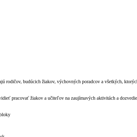
ú rodičov, budúcich žiakov, výchovných poradcov a všetkých, ktorých
vidieť pracovať žiakov a učiteľov na zaujímavých aktivitách a dozvedie
bloky
.sk