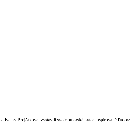
j a Ivetky Brejčákovej vystavili svoje autorské práce inšpirované ľud