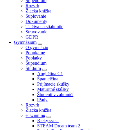
Štipendium
Rozvrh
Žiacka knižka
Suplovanie
Dokumenty
Tlačivá na stiahnutie
Stravovanie
GDPR
Gymnázium
O gymnáziu
Ponúkame
Poplatky
Štipendium
Štúdium
Angličtina C1
Španielčina
Prijímacie skúšky
Maturitné skúšky
Študenti v zahraničí
iPady
Rozvrh
Žiacka knižka
eTwinning
Rieky sveta
STEAM Dream team 2