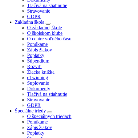
Tlačivá na stiahnutie
Stravovanie
GDPR
Základná škola
O základnej škole
O školskom klube
O centre voľného času
Ponúkame
Zápis žiakov
Poplatky
Štipendium
Rozvrh
Žiacka knižka
eTwinning
Suplovanie
Dokumenty
Tlačivá na stiahnutie
Stravovanie
GDPR
Špeciálne triedy
O špeciálnych triedach
Ponúkame
Zápis žiakov
Poplatky