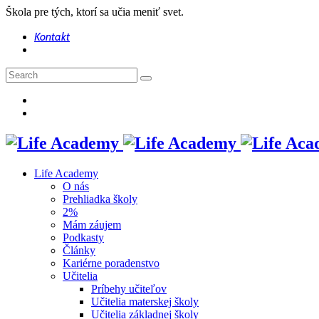
Škola pre tých, ktorí sa učia meniť svet.
Kontakt
Life Academy
O nás
Prehliadka školy
2%
Mám záujem
Podkasty
Články
Kariérne poradenstvo
Učitelia
Príbehy učiteľov
Učitelia materskej školy
Učitelia základnej školy