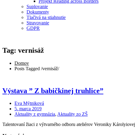
Projekt Reading across Borders
Suplovanie
Dokumenty
Tlačivá na stiahnutie
Stravovanie
GDPR
Tag: vernisáž
Domov
Posts Tagged
/
vernisáž/
Výstava ” Z babičkinej truhlice”
Eva Mýtniková
5. marca 2019
Aktuality z gymnázia
,
Aktuality zo ZŠ
Talentovaní žiaci z výtvarného odboru ateliérov Veroniky Károlyiove