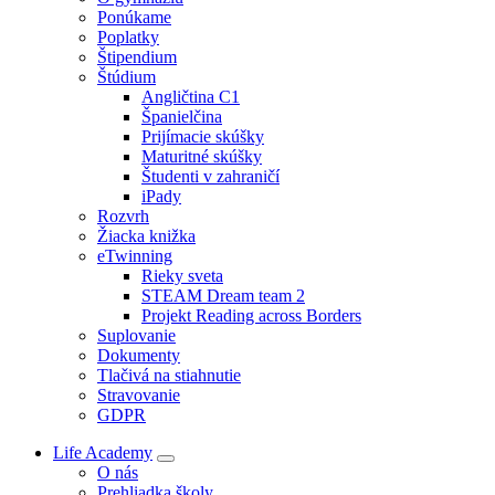
Ponúkame
Poplatky
Štipendium
Štúdium
Angličtina C1
Španielčina
Prijímacie skúšky
Maturitné skúšky
Študenti v zahraničí
iPady
Rozvrh
Žiacka knižka
eTwinning
Rieky sveta
STEAM Dream team 2
Projekt Reading across Borders
Suplovanie
Dokumenty
Tlačivá na stiahnutie
Stravovanie
GDPR
Life Academy
O nás
Prehliadka školy