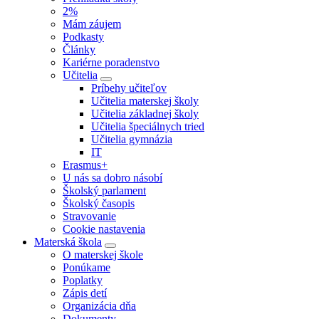
2%
Mám záujem
Podkasty
Články
Kariérne poradenstvo
Učitelia
Príbehy učiteľov
Učitelia materskej školy
Učitelia základnej školy
Učitelia špeciálnych tried
Učitelia gymnázia
IT
Erasmus+
U nás sa dobro násobí
Školský parlament
Školský časopis
Stravovanie
Cookie nastavenia
Materská škola
O materskej škole
Ponúkame
Poplatky
Zápis detí
Organizácia dňa
Dokumenty