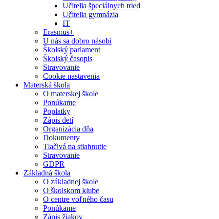
Učitelia špeciálnych tried
Učitelia gymnázia
IT
Erasmus+
U nás sa dobro násobí
Školský parlament
Školský časopis
Stravovanie
Cookie nastavenia
Materská škola
O materskej škole
Ponúkame
Poplatky
Zápis detí
Organizácia dňa
Dokumenty
Tlačivá na stiahnutie
Stravovanie
GDPR
Základná škola
O základnej škole
O školskom klube
O centre voľného času
Ponúkame
Zápis žiakov