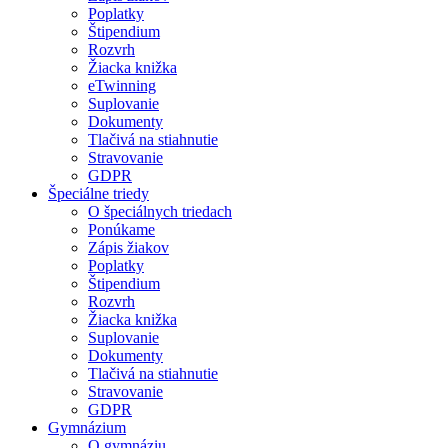
Poplatky
Štipendium
Rozvrh
Žiacka knižka
eTwinning
Suplovanie
Dokumenty
Tlačivá na stiahnutie
Stravovanie
GDPR
Špeciálne triedy
O špeciálnych triedach
Ponúkame
Zápis žiakov
Poplatky
Štipendium
Rozvrh
Žiacka knižka
Suplovanie
Dokumenty
Tlačivá na stiahnutie
Stravovanie
GDPR
Gymnázium
O gymnáziu