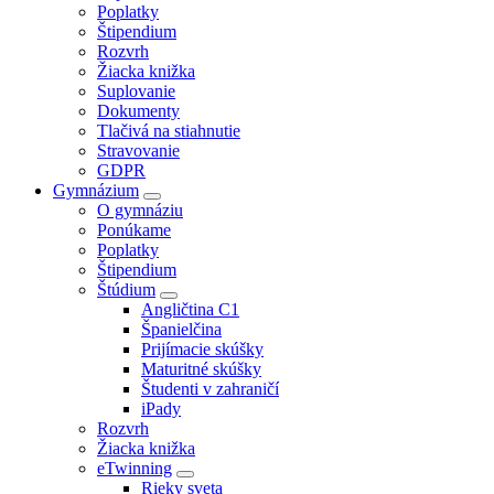
Poplatky
Štipendium
Rozvrh
Žiacka knižka
Suplovanie
Dokumenty
Tlačivá na stiahnutie
Stravovanie
GDPR
Gymnázium
O gymnáziu
Ponúkame
Poplatky
Štipendium
Štúdium
Angličtina C1
Španielčina
Prijímacie skúšky
Maturitné skúšky
Študenti v zahraničí
iPady
Rozvrh
Žiacka knižka
eTwinning
Rieky sveta