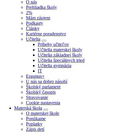
O nás
Prehliadka školy
2%
Mám záujem
Podkasty
Články
Kariérne poradenstvo
Učitelia
Príbehy učiteľov
Učitelia materskej školy
Učitelia základnej školy
Učitelia špeciálnych tried
Učitelia gymnázia
IT
Erasmus+
U nás sa dobro násobí
Školský parlament
Školský časopis
Stravovanie
Cookie nastavenia
Materská škola
O materskej škole
Ponúkame
Poplatky
Zápis detí