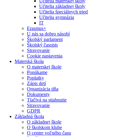
Učitelia materskej školy
Učitelia základnej školy
Učitelia špeciálnych tried
Učitelia gymnázia
IT
Erasmus+
U nás sa dobro násobí
Školský parlament
Školský časopis
Stravovanie
Cookie nastavenia
Materská škola
O materskej škole
Ponúkame
Poplatky
Zápis detí
Organizácia dňa
Dokumenty
Tlačivá na stiahnutie
Stravovanie
GDPR
Základná škola
O základnej škole
O školskom klube
O centre voľného času