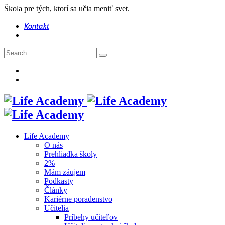
Škola pre tých, ktorí sa učia meniť svet.
Kontakt
Life Academy
O nás
Prehliadka školy
2%
Mám záujem
Podkasty
Články
Kariérne poradenstvo
Učitelia
Príbehy učiteľov