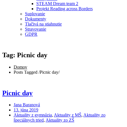
STEAM Dream team 2
Projekt Reading across Borders
Suplovanie
Dokumenty
Tlačivá na stiahnutie
Stravovanie
GDPR
Tag: Picnic day
Domov
Posts Tagged
/
Picnic day/
Picnic day
Jana Baranová
13. júna 2019
Aktuality z gymnázia
,
Aktuality z MŠ
,
Aktuality zo
špeciálnych tried
,
Aktuality zo ZŠ