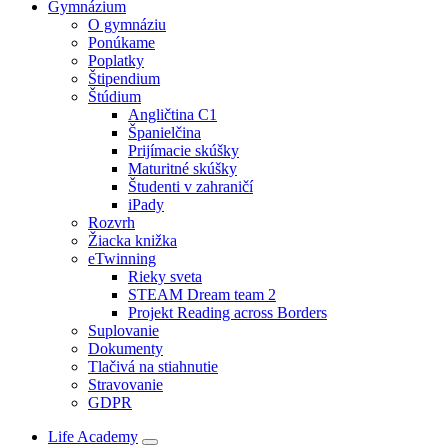
Gymnázium
O gymnáziu
Ponúkame
Poplatky
Štipendium
Štúdium
Angličtina C1
Španielčina
Prijímacie skúšky
Maturitné skúšky
Študenti v zahraničí
iPady
Rozvrh
Žiacka knižka
eTwinning
Rieky sveta
STEAM Dream team 2
Projekt Reading across Borders
Suplovanie
Dokumenty
Tlačivá na stiahnutie
Stravovanie
GDPR
Life Academy