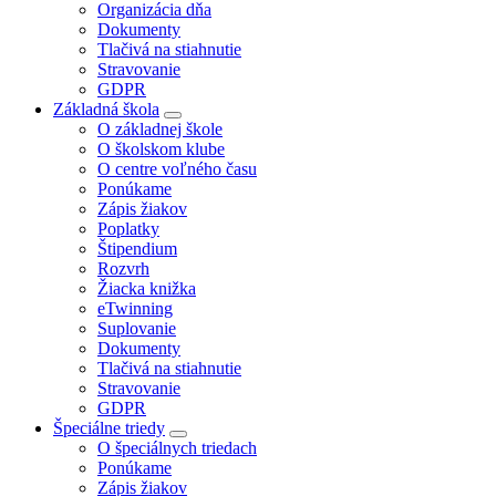
Organizácia dňa
Dokumenty
Tlačivá na stiahnutie
Stravovanie
GDPR
Základná škola
O základnej škole
O školskom klube
O centre voľného času
Ponúkame
Zápis žiakov
Poplatky
Štipendium
Rozvrh
Žiacka knižka
eTwinning
Suplovanie
Dokumenty
Tlačivá na stiahnutie
Stravovanie
GDPR
Špeciálne triedy
O špeciálnych triedach
Ponúkame
Zápis žiakov