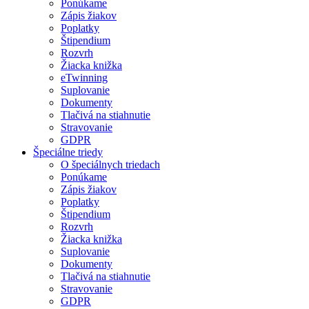
Ponúkame
Zápis žiakov
Poplatky
Štipendium
Rozvrh
Žiacka knižka
eTwinning
Suplovanie
Dokumenty
Tlačivá na stiahnutie
Stravovanie
GDPR
Špeciálne triedy
O špeciálnych triedach
Ponúkame
Zápis žiakov
Poplatky
Štipendium
Rozvrh
Žiacka knižka
Suplovanie
Dokumenty
Tlačivá na stiahnutie
Stravovanie
GDPR