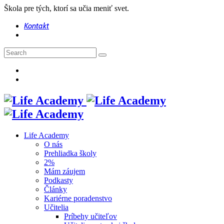
Škola pre tých, ktorí sa učia meniť svet.
Kontakt
Life Academy
O nás
Prehliadka školy
2%
Mám záujem
Podkasty
Články
Kariérne poradenstvo
Učitelia
Príbehy učiteľov