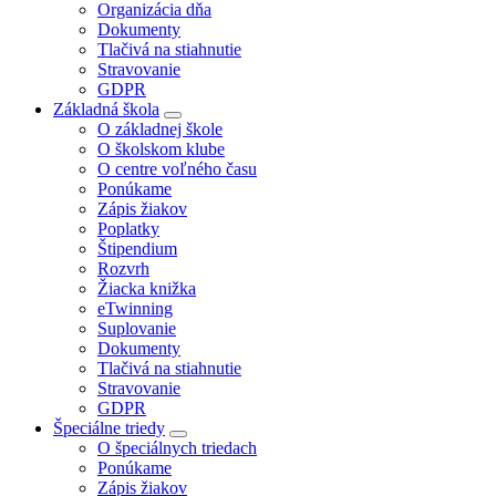
Organizácia dňa
Dokumenty
Tlačivá na stiahnutie
Stravovanie
GDPR
Základná škola
O základnej škole
O školskom klube
O centre voľného času
Ponúkame
Zápis žiakov
Poplatky
Štipendium
Rozvrh
Žiacka knižka
eTwinning
Suplovanie
Dokumenty
Tlačivá na stiahnutie
Stravovanie
GDPR
Špeciálne triedy
O špeciálnych triedach
Ponúkame
Zápis žiakov