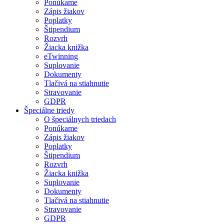
Ponúkame
Zápis žiakov
Poplatky
Štipendium
Rozvrh
Žiacka knižka
eTwinning
Suplovanie
Dokumenty
Tlačivá na stiahnutie
Stravovanie
GDPR
Špeciálne triedy
O špeciálnych triedach
Ponúkame
Zápis žiakov
Poplatky
Štipendium
Rozvrh
Žiacka knižka
Suplovanie
Dokumenty
Tlačivá na stiahnutie
Stravovanie
GDPR