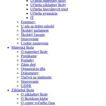
Učitelia materskej školy
Učitelia základnej školy
Učitelia špeciálnych tried
Učitelia gymnázia
IT
Erasmus+
U nás sa dobro násobí
Školský parlament
Školský časopis
Stravovanie
Cookie nastavenia
Materská škola
O materskej škole
Ponúkame
Poplatky
Zápis detí
Organizácia dňa
Dokumenty
Tlačivá na stiahnutie
Stravovanie
GDPR
Základná škola
O základnej škole
O školskom klube
O centre voľného času