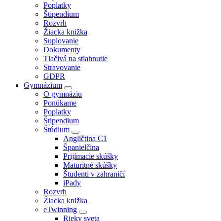
Poplatky
Štipendium
Rozvrh
Žiacka knižka
Suplovanie
Dokumenty
Tlačivá na stiahnutie
Stravovanie
GDPR
Gymnázium
O gymnáziu
Ponúkame
Poplatky
Štipendium
Štúdium
Angličtina C1
Španielčina
Prijímacie skúšky
Maturitné skúšky
Študenti v zahraničí
iPady
Rozvrh
Žiacka knižka
eTwinning
Rieky sveta