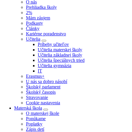
O nás
Prehliadka školy
2%
Mám záujem
Podkasty
Články
Kariérne poradenstvo
Učitelia
Príbehy učiteľov
Učitelia materskej školy
Učitelia základnej školy
Učitelia špeciálnych tried
Učitelia gymnázia
IT
Erasmus+
U nás sa dobro násobí
Školský parlament
Školský časopis
Stravovanie
Cookie nastavenia
Materská škola
O materskej škole
Ponúkame
Poplatky
Zápis detí