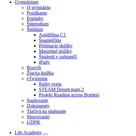
Gymnázium
O gymnáziu
Ponúkame
Poplatky
Štipendium
Štúdium
Angličtina C1
Španielčina
Prijímacie skúšky
Maturitné skúšky
Študenti v zahraničí
iPady
Rozvrh
Žiacka knižka
eTwinning
Rieky sveta
STEAM Dream team 2
Projekt Reading across Borders
Suplovanie
Dokumenty
Tlačivá na stiahnutie
Stravovanie
GDPR
Life Academy