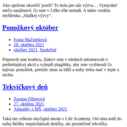
Ako správne ukončiť jeseň? To bola pre nás výzva… Vymyslieť
niečo zaujímavé, čo sme v Lifke ešte nemali. A takto vznikla
myšlienka „Sladkej výzvy“.
Ponožkový október
Ivana Mačuteková
28. októbra 2021
október 2021
,
Spoločné
Pripravili sme krabicu, žiakov sme v triedach informovali o
prebiehajúcej akcii a vylepili plagátiky, aby sme vyzbierali čo
najviac ponožiek, pretože zima sa blíži a nohy treba mať v teple a
suchu.
Tekvičkový deň
Zuzana Fáberová
27. októbra 2021
Aktuality z MŠ
,
október 2021
Taká nie celkom obyčajná streda v Life Academy. Od rána totiž do
našej škôlky neprichádzali detičky, ale prezlečené tekvičky.