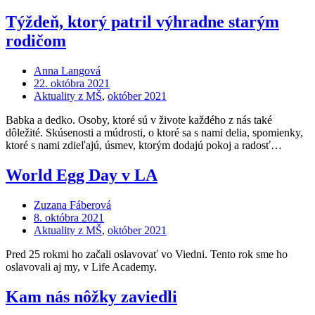
Týždeň, ktorý patril výhradne starým
rodičom
Anna Langová
22. októbra 2021
Aktuality z MŠ
,
október 2021
Babka a dedko. Osoby, ktoré sú v živote každého z nás také
dôležité. Skúsenosti a múdrosti, o ktoré sa s nami delia, spomienky,
ktoré s nami zdieľajú, úsmev, ktorým dodajú pokoj a radosť…
World Egg Day v LA
Zuzana Fáberová
8. októbra 2021
Aktuality z MŠ
,
október 2021
Pred 25 rokmi ho začali oslavovať vo Viedni. Tento rok sme ho
oslavovali aj my, v Life Academy.
Kam nás nôžky zaviedli