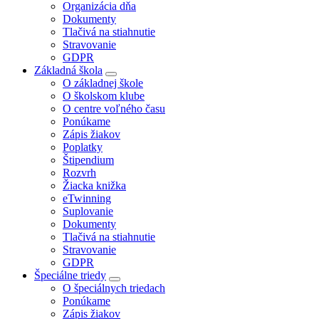
Organizácia dňa
Dokumenty
Tlačivá na stiahnutie
Stravovanie
GDPR
Základná škola
O základnej škole
O školskom klube
O centre voľného času
Ponúkame
Zápis žiakov
Poplatky
Štipendium
Rozvrh
Žiacka knižka
eTwinning
Suplovanie
Dokumenty
Tlačivá na stiahnutie
Stravovanie
GDPR
Špeciálne triedy
O špeciálnych triedach
Ponúkame
Zápis žiakov