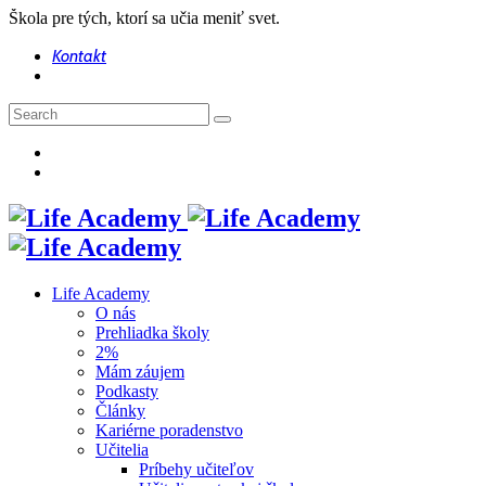
Škola pre tých, ktorí sa učia meniť svet.
Kontakt
Life Academy
O nás
Prehliadka školy
2%
Mám záujem
Podkasty
Články
Kariérne poradenstvo
Učitelia
Príbehy učiteľov