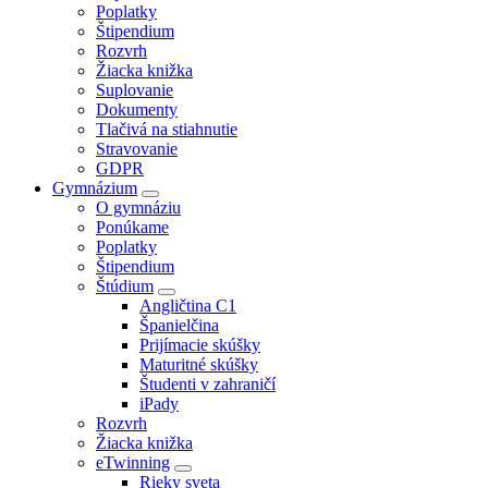
Poplatky
Štipendium
Rozvrh
Žiacka knižka
Suplovanie
Dokumenty
Tlačivá na stiahnutie
Stravovanie
GDPR
Gymnázium
O gymnáziu
Ponúkame
Poplatky
Štipendium
Štúdium
Angličtina C1
Španielčina
Prijímacie skúšky
Maturitné skúšky
Študenti v zahraničí
iPady
Rozvrh
Žiacka knižka
eTwinning
Rieky sveta