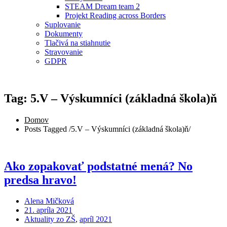
STEAM Dream team 2
Projekt Reading across Borders
Suplovanie
Dokumenty
Tlačivá na stiahnutie
Stravovanie
GDPR
Tag: 5.V – Výskumníci (základná škola)ň
Domov
Posts Tagged
/
5.V – Výskumníci (základná škola)ň/
Ako zopakovať podstatné mená? No
predsa hravo!
Alena Mičková
21. apríla 2021
Aktuality zo ZŠ
,
apríl 2021