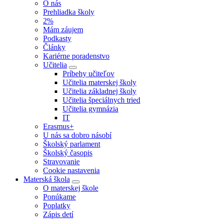
O nás
Prehliadka školy
2%
Mám záujem
Podkasty
Články
Kariérne poradenstvo
Učitelia
Príbehy učiteľov
Učitelia materskej školy
Učitelia základnej školy
Učitelia špeciálnych tried
Učitelia gymnázia
IT
Erasmus+
U nás sa dobro násobí
Školský parlament
Školský časopis
Stravovanie
Cookie nastavenia
Materská škola
O materskej škole
Ponúkame
Poplatky
Zápis detí