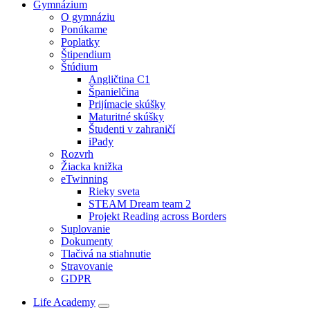
Gymnázium
O gymnáziu
Ponúkame
Poplatky
Štipendium
Štúdium
Angličtina C1
Španielčina
Prijímacie skúšky
Maturitné skúšky
Študenti v zahraničí
iPady
Rozvrh
Žiacka knižka
eTwinning
Rieky sveta
STEAM Dream team 2
Projekt Reading across Borders
Suplovanie
Dokumenty
Tlačivá na stiahnutie
Stravovanie
GDPR
Life Academy