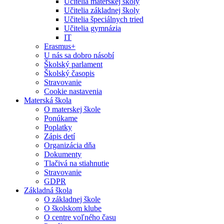
Učitelia materskej školy
Učitelia základnej školy
Učitelia špeciálnych tried
Učitelia gymnázia
IT
Erasmus+
U nás sa dobro násobí
Školský parlament
Školský časopis
Stravovanie
Cookie nastavenia
Materská škola
O materskej škole
Ponúkame
Poplatky
Zápis detí
Organizácia dňa
Dokumenty
Tlačivá na stiahnutie
Stravovanie
GDPR
Základná škola
O základnej škole
O školskom klube
O centre voľného času