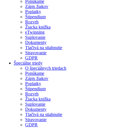
Ponúkame
Zápis žiakov
Poplatky
Štipendium
Rozvrh
Žiacka knižka
eTwinning
Suplovanie
Dokumenty
Tlačivá na stiahnutie
Stravovanie
GDPR
Špeciálne triedy
O špeciálnych triedach
Ponúkame
Zápis žiakov
Poplatky
Štipendium
Rozvrh
Žiacka knižka
Suplovanie
Dokumenty
Tlačivá na stiahnutie
Stravovanie
GDPR