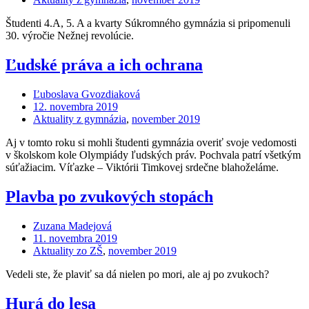
Študenti 4.A, 5. A a kvarty Súkromného gymnázia si pripomenuli
30. výročie Nežnej revolúcie.
Ľudské práva a ich ochrana
Ľuboslava Gvozdiaková
12. novembra 2019
Aktuality z gymnázia
,
november 2019
Aj v tomto roku si mohli študenti gymnázia overiť svoje vedomosti
v školskom kole Olympiády ľudských práv. Pochvala patrí všetkým
súťažiacim. Víťazke – Viktórii Timkovej srdečne blahoželáme.
Plavba po zvukových stopách
Zuzana Madejová
11. novembra 2019
Aktuality zo ZŠ
,
november 2019
Vedeli ste, že plaviť sa dá nielen po mori, ale aj po zvukoch?
Hurá do lesa