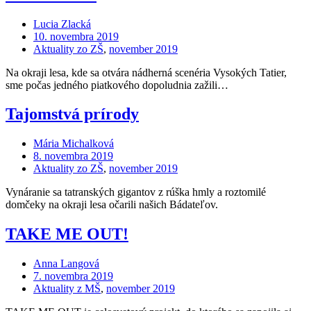
Lucia Zlacká
10. novembra 2019
Aktuality zo ZŠ
,
november 2019
Na okraji lesa, kde sa otvára nádherná scenéria Vysokých Tatier,
sme počas jedného piatkového dopoludnia zažili…
Tajomstvá prírody
Mária Michalková
8. novembra 2019
Aktuality zo ZŠ
,
november 2019
Vynáranie sa tatranských gigantov z rúška hmly a roztomilé
domčeky na okraji lesa očarili našich Bádateľov.
TAKE ME OUT!
Anna Langová
7. novembra 2019
Aktuality z MŠ
,
november 2019