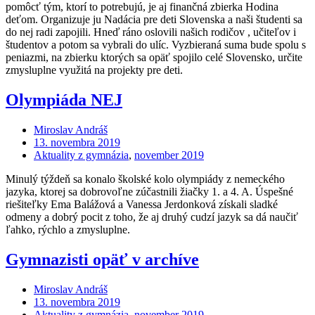
pomôcť tým, ktorí to potrebujú, je aj finančná zbierka Hodina
deťom. Organizuje ju Nadácia pre deti Slovenska a naši študenti sa
do nej radi zapojili. Hneď ráno oslovili našich rodičov , učiteľov i
študentov a potom sa vybrali do ulíc. Vyzbieraná suma bude spolu s
peniazmi, na zbierku ktorých sa opäť spojilo celé Slovensko, určite
zmysluplne využitá na projekty pre deti.
Olympiáda NEJ
Miroslav Andráš
13. novembra 2019
Aktuality z gymnázia
,
november 2019
Minulý týždeň sa konalo školské kolo olympiády z nemeckého
jazyka, ktorej sa dobrovoľne zúčastnili žiačky 1. a 4. A. Úspešné
riešiteľky Ema Balážová a Vanessa Jerdonková získali sladké
odmeny a dobrý pocit z toho, že aj druhý cudzí jazyk sa dá naučiť
ľahko, rýchlo a zmysluplne.
Gymnazisti opäť v archíve
Miroslav Andráš
13. novembra 2019
Aktuality z gymnázia
,
november 2019