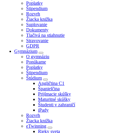
Poplatky
Štipendium
Rozvrh
Žiacka knižka
Suplovanie
Dokumenty
Tlačivá na stiahnutie
Stravovanie
GDPR
Gymnázium
O gymnáziu
Ponúkame
Poplatky
Štipendium
Štúdium
Angličtina C1
Španielčina
Prijímacie skúšky
Maturitné skúšky
Študenti v zahraničí
iPady
Rozvrh
Žiacka knižka
eTwinning
Rieky sveta