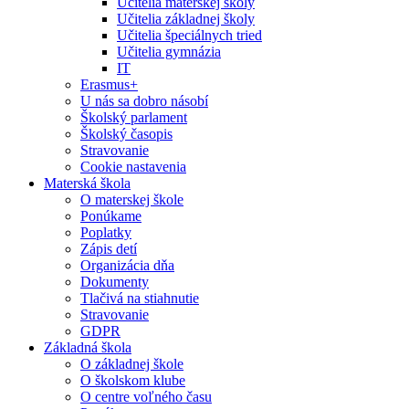
Učitelia materskej školy
Učitelia základnej školy
Učitelia špeciálnych tried
Učitelia gymnázia
IT
Erasmus+
U nás sa dobro násobí
Školský parlament
Školský časopis
Stravovanie
Cookie nastavenia
Materská škola
O materskej škole
Ponúkame
Poplatky
Zápis detí
Organizácia dňa
Dokumenty
Tlačivá na stiahnutie
Stravovanie
GDPR
Základná škola
O základnej škole
O školskom klube
O centre voľného času