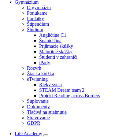
Gymnázium
O gymnáziu
Ponúkame
Poplatky
Štipendium
Štúdium
Angličtina C1
Španielčina
Prijímacie skúšky
Maturitné skúšky
Študenti v zahraničí
iPady
Rozvrh
Žiacka knižka
eTwinning
Rieky sveta
STEAM Dream team 2
Projekt Reading across Borders
Suplovanie
Dokumenty
Tlačivá na stiahnutie
Stravovanie
GDPR
Life Academy