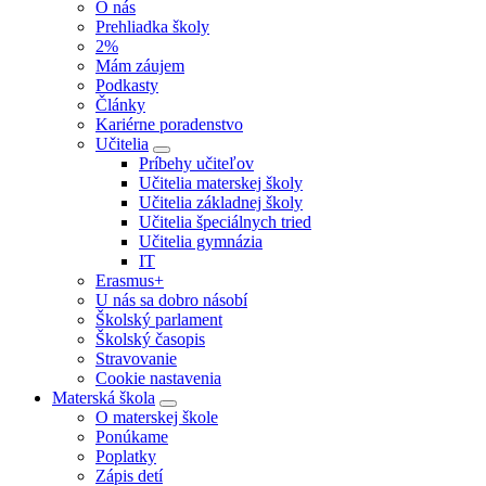
O nás
Prehliadka školy
2%
Mám záujem
Podkasty
Články
Kariérne poradenstvo
Učitelia
Príbehy učiteľov
Učitelia materskej školy
Učitelia základnej školy
Učitelia špeciálnych tried
Učitelia gymnázia
IT
Erasmus+
U nás sa dobro násobí
Školský parlament
Školský časopis
Stravovanie
Cookie nastavenia
Materská škola
O materskej škole
Ponúkame
Poplatky
Zápis detí