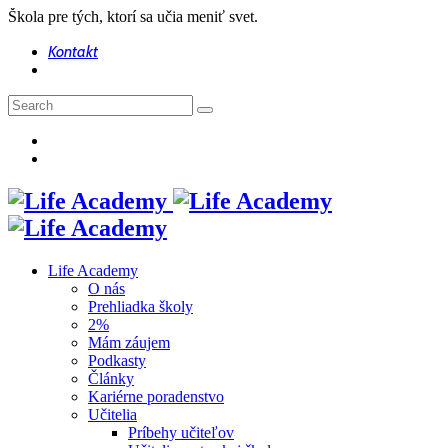
Škola pre tých, ktorí sa učia meniť svet.
Kontakt
Life Academy
O nás
Prehliadka školy
2%
Mám záujem
Podkasty
Články
Kariérne poradenstvo
Učitelia
Príbehy učiteľov