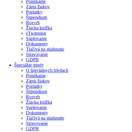
Ponúkame
Zápis žiakov
Poplatky
Štipendium
Rozvrh
Žiacka knižka
eTwinning
Suplovanie
Dokumenty
Tlačivá na stiahnutie
Stravovanie
GDPR
Špeciálne triedy
O špeciálnych triedach
Ponúkame
Zápis žiakov
Poplatky
Štipendium
Rozvrh
Žiacka knižka
Suplovanie
Dokumenty
Tlačivá na stiahnutie
Stravovanie
GDPR