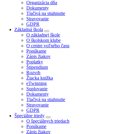
Organizácia dňa
Dokumenty
Tlačivá na stiahnutie
Stravovanie
GDPR
Základná škola
O základnej škole
O školskom klube
O centre voľného času
Ponúkame
Zápis žiakov
Poplatky
Štipendium
Rozvrh
Žiacka knižka
eTwinning
Suplovanie
Dokumenty
Tlačivá na stiahnutie
Stravovanie
GDPR
Špeciálne triedy
O špeciálnych triedach
Ponúkame
Zápis žiakov