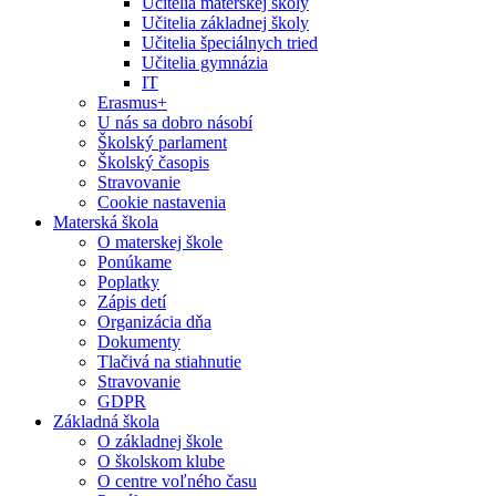
Učitelia materskej školy
Učitelia základnej školy
Učitelia špeciálnych tried
Učitelia gymnázia
IT
Erasmus+
U nás sa dobro násobí
Školský parlament
Školský časopis
Stravovanie
Cookie nastavenia
Materská škola
O materskej škole
Ponúkame
Poplatky
Zápis detí
Organizácia dňa
Dokumenty
Tlačivá na stiahnutie
Stravovanie
GDPR
Základná škola
O základnej škole
O školskom klube
O centre voľného času