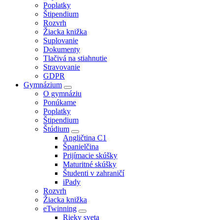
Poplatky
Štipendium
Rozvrh
Žiacka knižka
Suplovanie
Dokumenty
Tlačivá na stiahnutie
Stravovanie
GDPR
Gymnázium
O gymnáziu
Ponúkame
Poplatky
Štipendium
Štúdium
Angličtina C1
Španielčina
Prijímacie skúšky
Maturitné skúšky
Študenti v zahraničí
iPady
Rozvrh
Žiacka knižka
eTwinning
Rieky sveta