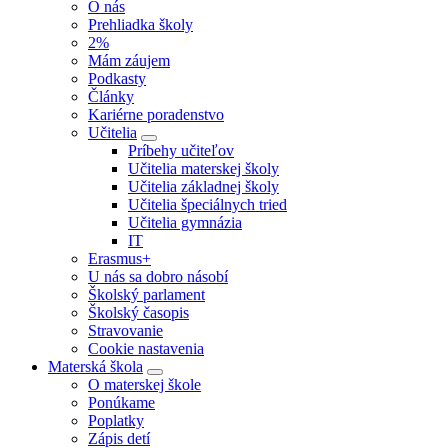
O nás
Prehliadka školy
2%
Mám záujem
Podkasty
Články
Kariérne poradenstvo
Učitelia
Príbehy učiteľov
Učitelia materskej školy
Učitelia základnej školy
Učitelia špeciálnych tried
Učitelia gymnázia
IT
Erasmus+
U nás sa dobro násobí
Školský parlament
Školský časopis
Stravovanie
Cookie nastavenia
Materská škola
O materskej škole
Ponúkame
Poplatky
Zápis detí