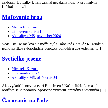
zaklopal. Do Lifky k nám zavítal nečakaný hosť, ktorý malým
Lifekáčom […]
Maľovanie hrou
Michaela Kuzma
22. novembra 2024
Aktuality z MŠ
,
november 2024
Vedeli ste, že maľovanie môže byť aj zábavné a hravé? Kúzelníci v
jedno štvrtkové dopoludnie ponožky odhodili a dozvedeli sa […]
Svetielko jesene
Michaela Kuzma
6. novembra 2024
Aktuality z MŠ
,
október 2024
Ako vyčariť úsmev na tvári Pani Jeseni? Našim lifekáčom a ich
rodičom sa to podarilo. Spoločne vytvorili lampióny s jesenným […]
Čarovanie na ľade