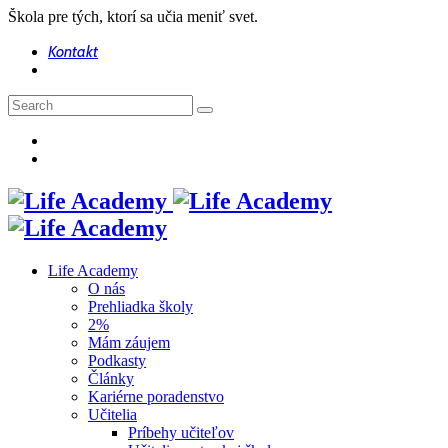
Škola pre tých, ktorí sa učia meniť svet.
Kontakt
Life Academy
O nás
Prehliadka školy
2%
Mám záujem
Podkasty
Články
Kariérne poradenstvo
Učitelia
Príbehy učiteľov