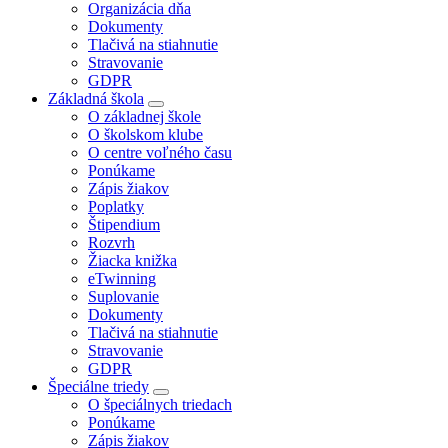
Organizácia dňa
Dokumenty
Tlačivá na stiahnutie
Stravovanie
GDPR
Základná škola
O základnej škole
O školskom klube
O centre voľného času
Ponúkame
Zápis žiakov
Poplatky
Štipendium
Rozvrh
Žiacka knižka
eTwinning
Suplovanie
Dokumenty
Tlačivá na stiahnutie
Stravovanie
GDPR
Špeciálne triedy
O špeciálnych triedach
Ponúkame
Zápis žiakov