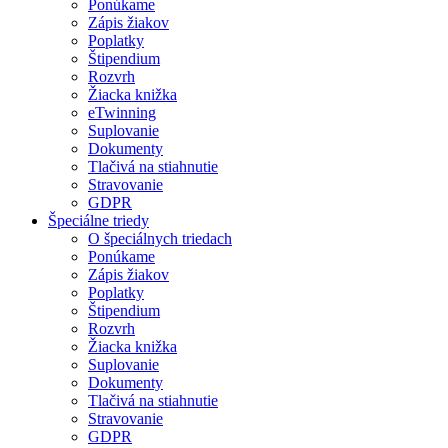
Ponúkame
Zápis žiakov
Poplatky
Štipendium
Rozvrh
Žiacka knižka
eTwinning
Suplovanie
Dokumenty
Tlačivá na stiahnutie
Stravovanie
GDPR
Špeciálne triedy
O špeciálnych triedach
Ponúkame
Zápis žiakov
Poplatky
Štipendium
Rozvrh
Žiacka knižka
Suplovanie
Dokumenty
Tlačivá na stiahnutie
Stravovanie
GDPR