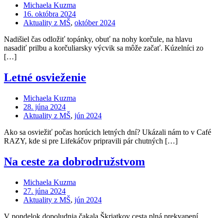
Michaela Kuzma
16. októbra 2024
Aktuality z MŠ
,
október 2024
Nadišiel čas odložiť topánky, obuť na nohy korčule, na hlavu
nasadiť prilbu a korčuliarsky výcvik sa môže začať. Kúzelníci zo
[…]
Letné osvieženie
Michaela Kuzma
28. júna 2024
Aktuality z MŠ
,
jún 2024
Ako sa osviežiť počas horúcich letných dní? Ukázali nám to v Café
RAZY, kde si pre Lifekáčov pripravili pár chutných […]
Na ceste za dobrodružstvom
Michaela Kuzma
27. júna 2024
Aktuality z MŠ
,
jún 2024
V pondelok dopoludnia čakala Škriatkov cesta plná prekvapení.