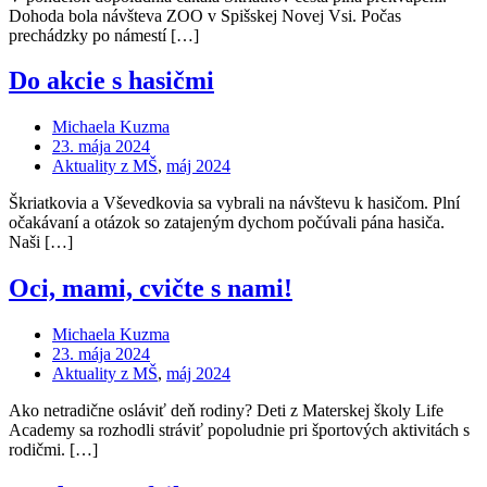
Dohoda bola návšteva ZOO v Spišskej Novej Vsi. Počas
prechádzky po námestí […]
Do akcie s hasičmi
Michaela Kuzma
23. mája 2024
Aktuality z MŠ
,
máj 2024
Škriatkovia a Vševedkovia sa vybrali na návštevu k hasičom. Plní
očakávaní a otázok so zatajeným dychom počúvali pána hasiča.
Naši […]
Oci, mami, cvičte s nami!
Michaela Kuzma
23. mája 2024
Aktuality z MŠ
,
máj 2024
Ako netradične osláviť deň rodiny? Deti z Materskej školy Life
Academy sa rozhodli stráviť popoludnie pri športových aktivitách s
rodičmi. […]