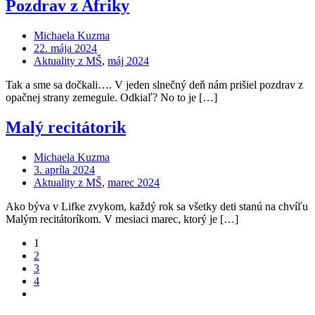
Pozdrav z Afriky
Michaela Kuzma
22. mája 2024
Aktuality z MŠ
,
máj 2024
Tak a sme sa dočkali…. V jeden slnečný deň nám prišiel pozdrav z
opačnej strany zemegule. Odkiaľ? No to je […]
Malý recitátorik
Michaela Kuzma
3. apríla 2024
Aktuality z MŠ
,
marec 2024
Ako býva v Lifke zvykom, každý rok sa všetky deti stanú na chvíľu
Malým recitátoríkom. V mesiaci marec, ktorý je […]
1
2
3
4