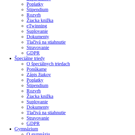
Poplatky
Štipendium
Rozvrh
Žiacka knižka
eTwinning
Suplovanie
Dokumenty
Tlačivá na stiahnutie
Stravovanie
GDPR
Špeciálne triedy
O špeciálnych triedach
Ponúkame
Zápis žiakov
Poplatky
Štipendium
Rozvrh
Žiacka knižka
Suplovanie
Dokumenty
Tlačivá na stiahnutie
Stravovanie
GDPR
Gymnázium
O gymnáziu