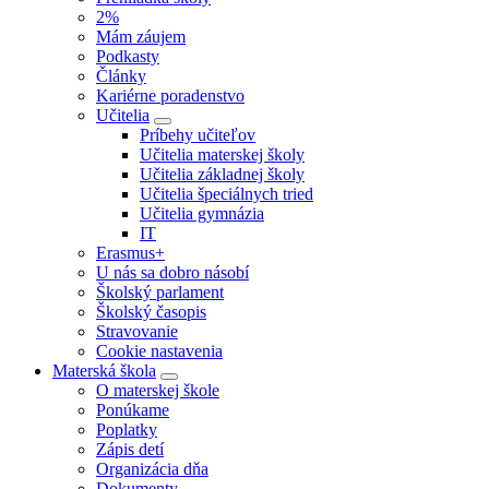
2%
Mám záujem
Podkasty
Články
Kariérne poradenstvo
Učitelia
Príbehy učiteľov
Učitelia materskej školy
Učitelia základnej školy
Učitelia špeciálnych tried
Učitelia gymnázia
IT
Erasmus+
U nás sa dobro násobí
Školský parlament
Školský časopis
Stravovanie
Cookie nastavenia
Materská škola
O materskej škole
Ponúkame
Poplatky
Zápis detí
Organizácia dňa
Dokumenty