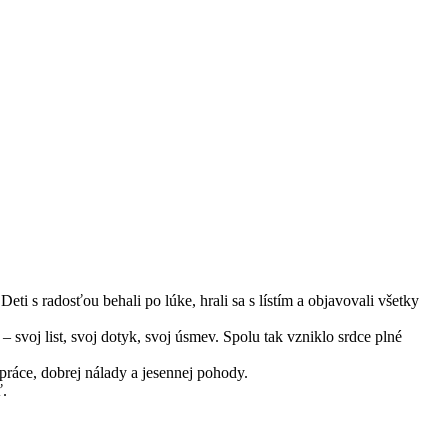
ti s radosťou behali po lúke, hrali sa s lístím a objavovali všetky
– svoj list, svoj dotyk, svoj úsmev. Spolu tak vzniklo srdce plné
práce, dobrej nálady a jesennej pohody.
ť.