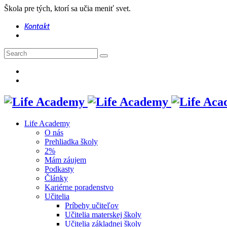
Škola pre tých, ktorí sa učia meniť svet.
Kontakt
Life Academy
O nás
Prehliadka školy
2%
Mám záujem
Podkasty
Články
Kariérne poradenstvo
Učitelia
Príbehy učiteľov
Učitelia materskej školy
Učitelia základnej školy