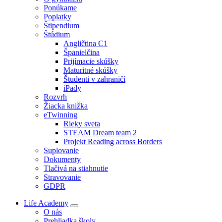
Ponúkame
Poplatky
Štipendium
Štúdium
Angličtina C1
Španielčina
Prijímacie skúšky
Maturitné skúšky
Študenti v zahraničí
iPady
Rozvrh
Žiacka knižka
eTwinning
Rieky sveta
STEAM Dream team 2
Projekt Reading across Borders
Suplovanie
Dokumenty
Tlačivá na stiahnutie
Stravovanie
GDPR
Life Academy
O nás
Prehliadka školy