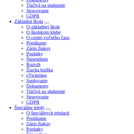
Tlačivá na stiahnutie
Stravovanie
GDPR
Základná škola
O základnej škole
O školskom klube
O centre voľného času
Ponúkame
Zápis žiakov
Poplatky
Štipendium
Rozvrh
Žiacka knižka
eTwinning
Suplovanie
Dokumenty
Tlačivá na stiahnutie
Stravovanie
GDPR
Špeciálne triedy
O špeciálnych triedach
Ponúkame
Zápis žiakov
Poplatky