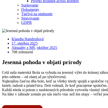
Projekt Reading across Borders
Suplovanie
Dokumenty
Tlačivá na stiahnutie
Stravovanie
GDPR
Klaudia Handzušová
17. októbra 2025
Aktuality z MŠ
,
október 2025
708 zobrazení
Jesenná pohoda v objatí prírody
Celá naša materská škola sa vybrala na jesenný výlet do krásnej záhrad
jeho odtiene – od zlatej až po sýtočervenú.
Najkrajšou časťou dňa bolo, keď sa všetky triedy spojili a spoločne vy
farieb, radosti a priateľstva. Deti vnímali, že keď pracujeme spoločn
Každá trieda si potom z nasbieraných prírodnín vytvorila vlastný rám
Na lúke v záhrade zostalo po nás niečo viac než len stopy – veľké jes