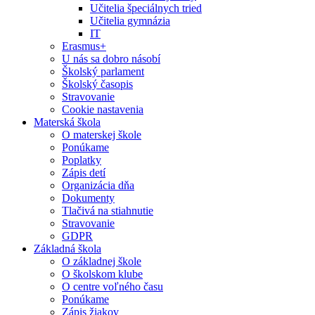
Učitelia špeciálnych tried
Učitelia gymnázia
IT
Erasmus+
U nás sa dobro násobí
Školský parlament
Školský časopis
Stravovanie
Cookie nastavenia
Materská škola
O materskej škole
Ponúkame
Poplatky
Zápis detí
Organizácia dňa
Dokumenty
Tlačivá na stiahnutie
Stravovanie
GDPR
Základná škola
O základnej škole
O školskom klube
O centre voľného času
Ponúkame
Zápis žiakov