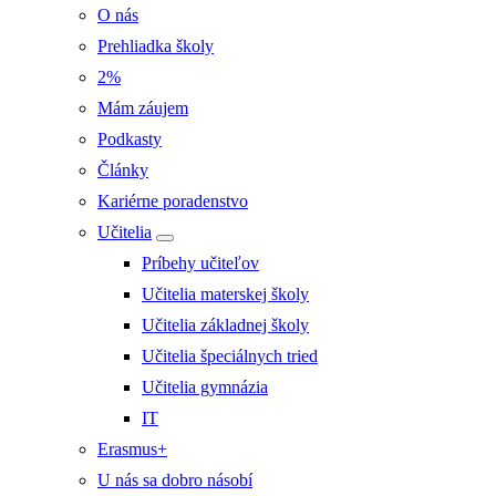
O nás
Prehliadka školy
2%
Mám záujem
Podkasty
Články
Kariérne poradenstvo
Učitelia
Príbehy učiteľov
Učitelia materskej školy
Učitelia základnej školy
Učitelia špeciálnych tried
Učitelia gymnázia
IT
Erasmus+
U nás sa dobro násobí