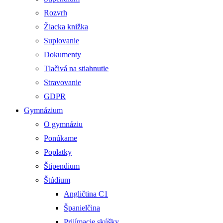
Rozvrh
Žiacka knižka
Suplovanie
Dokumenty
Tlačivá na stiahnutie
Stravovanie
GDPR
Gymnázium
O gymnáziu
Ponúkame
Poplatky
Štipendium
Štúdium
Angličtina C1
Španielčina
Prijímacie skúšky