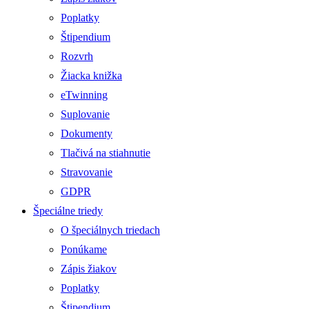
Poplatky
Štipendium
Rozvrh
Žiacka knižka
eTwinning
Suplovanie
Dokumenty
Tlačivá na stiahnutie
Stravovanie
GDPR
Špeciálne triedy
O špeciálnych triedach
Ponúkame
Zápis žiakov
Poplatky
Štipendium