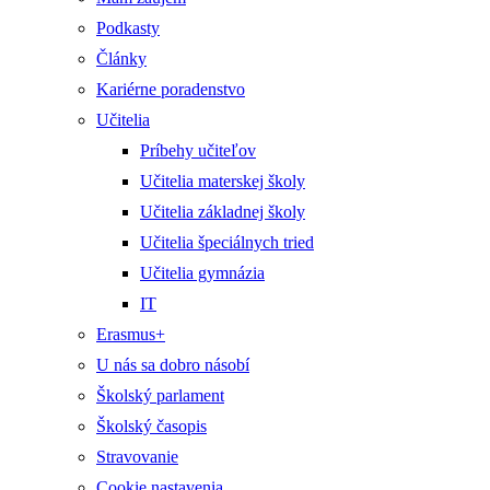
Podkasty
Články
Kariérne poradenstvo
Učitelia
Príbehy učiteľov
Učitelia materskej školy
Učitelia základnej školy
Učitelia špeciálnych tried
Učitelia gymnázia
IT
Erasmus+
U nás sa dobro násobí
Školský parlament
Školský časopis
Stravovanie
Cookie nastavenia