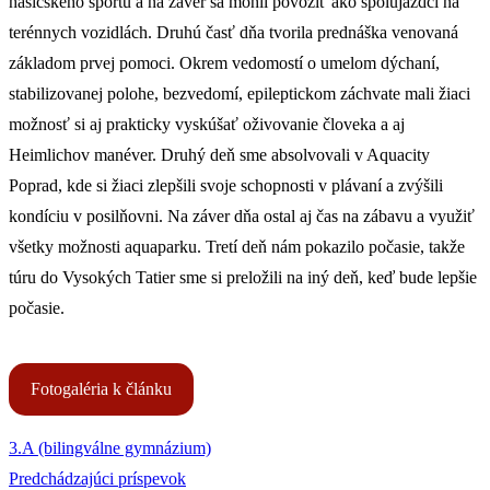
hasičského športu a na záver sa mohli povoziť ako spolujazdci na
terénnych vozidlách. Druhú časť dňa tvorila prednáška venovaná
základom prvej pomoci. Okrem vedomostí o umelom dýchaní,
stabilizovanej polohe, bezvedomí, epileptickom záchvate mali žiaci
možnosť si aj prakticky vyskúšať oživovanie človeka a aj
Heimlichov manéver. Druhý deň sme absolvovali v Aquacity
Poprad, kde si žiaci zlepšili svoje schopnosti v plávaní a zvýšili
kondíciu v posilňovni. Na záver dňa ostal aj čas na zábavu a využiť
všetky možnosti aquaparku. Tretí deň nám pokazilo počasie, takže
túru do Vysokých Tatier sme si preložili na iný deň, keď bude lepšie
počasie.
Fotogaléria k článku
3.A (bilingválne gymnázium)
Predchádzajúci príspevok