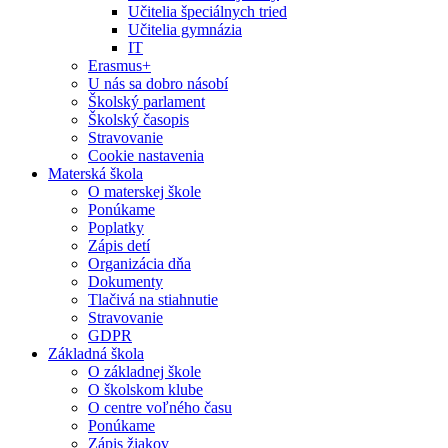
Učitelia špeciálnych tried
Učitelia gymnázia
IT
Erasmus+
U nás sa dobro násobí
Školský parlament
Školský časopis
Stravovanie
Cookie nastavenia
Materská škola
O materskej škole
Ponúkame
Poplatky
Zápis detí
Organizácia dňa
Dokumenty
Tlačivá na stiahnutie
Stravovanie
GDPR
Základná škola
O základnej škole
O školskom klube
O centre voľného času
Ponúkame
Zápis žiakov