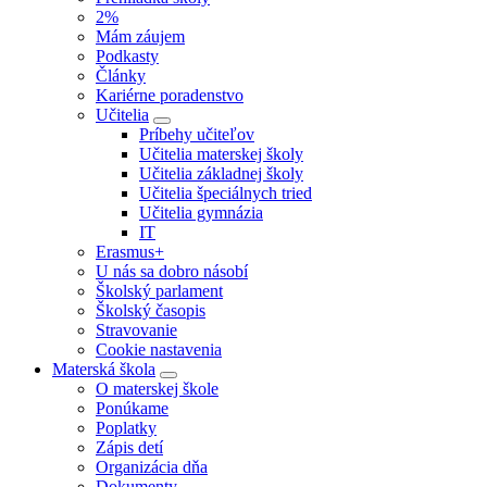
2%
Mám záujem
Podkasty
Články
Kariérne poradenstvo
Učitelia
Príbehy učiteľov
Učitelia materskej školy
Učitelia základnej školy
Učitelia špeciálnych tried
Učitelia gymnázia
IT
Erasmus+
U nás sa dobro násobí
Školský parlament
Školský časopis
Stravovanie
Cookie nastavenia
Materská škola
O materskej škole
Ponúkame
Poplatky
Zápis detí
Organizácia dňa
Dokumenty