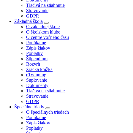
Tlačivá na stiahnutie
Stravovanie
GDPR
Základná škola
O základnej škole
O školskom klube
O centre voľného času
Ponúkame
Zápis žiakov
Poplatky
Štipendium
Rozvrh
Žiacka knižka
eTwinning
Suplovanie
Dokumenty
Tlačivá na stiahnutie
Stravovanie
GDPR
Špeciálne triedy
O špeciálnych triedach
Ponúkame
Zápis žiakov
Poplatky