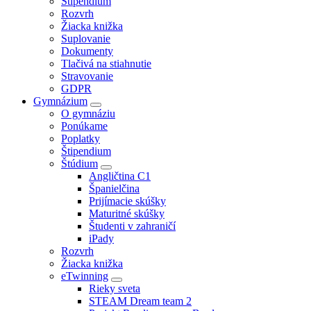
Štipendium
Rozvrh
Žiacka knižka
Suplovanie
Dokumenty
Tlačivá na stiahnutie
Stravovanie
GDPR
Gymnázium
O gymnáziu
Ponúkame
Poplatky
Štipendium
Štúdium
Angličtina C1
Španielčina
Prijímacie skúšky
Maturitné skúšky
Študenti v zahraničí
iPady
Rozvrh
Žiacka knižka
eTwinning
Rieky sveta
STEAM Dream team 2