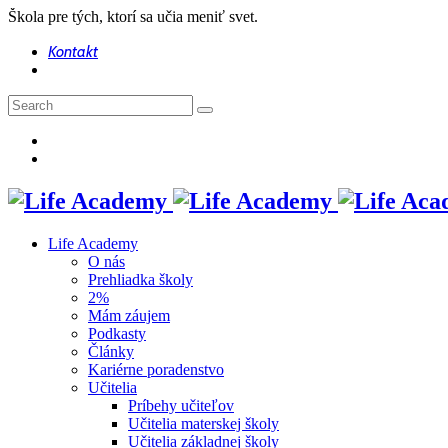
Škola pre tých, ktorí sa učia meniť svet.
Kontakt
Life Academy
O nás
Prehliadka školy
2%
Mám záujem
Podkasty
Články
Kariérne poradenstvo
Učitelia
Príbehy učiteľov
Učitelia materskej školy
Učitelia základnej školy