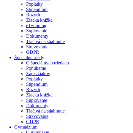
Poplatky
Štipendium
Rozvrh
Žiacka knižka
eTwinning
Suplovanie
Dokumenty
Tlačivá na stiahnutie
Stravovanie
GDPR
Špeciálne triedy
O špeciálnych triedach
Ponúkame
Zápis žiakov
Poplatky
Štipendium
Rozvrh
Žiacka knižka
Suplovanie
Dokumenty
Tlačivá na stiahnutie
Stravovanie
GDPR
Gymnázium
O gymnáziu