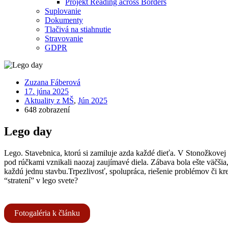
Projekt Reading across Borders
Suplovanie
Dokumenty
Tlačivá na stiahnutie
Stravovanie
GDPR
Zuzana Fáberová
17. júna 2025
Aktuality z MŠ
,
Jún 2025
648 zobrazení
Lego day
Lego. Stavebnica, ktorú si zamiluje azda každé dieťa. V Stonožkovej 
pod rúčkami vznikali naozaj zaujímavé diela. Zábava bola ešte väčšia
každú jednu stavbu.Trpezlivosť, spolupráca, riešenie problémov či kre
“stratení” v lego svete?
Fotogaléria k článku