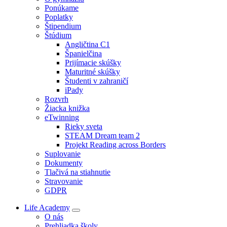
Ponúkame
Poplatky
Štipendium
Štúdium
Angličtina C1
Španielčina
Prijímacie skúšky
Maturitné skúšky
Študenti v zahraničí
iPady
Rozvrh
Žiacka knižka
eTwinning
Rieky sveta
STEAM Dream team 2
Projekt Reading across Borders
Suplovanie
Dokumenty
Tlačivá na stiahnutie
Stravovanie
GDPR
Life Academy
O nás
Prehliadka školy