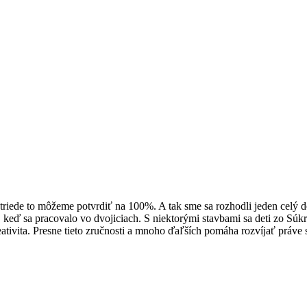
triede to môžeme potvrdiť na 100%. A tak sme sa rozhodli jeden celý de
, keď sa pracovalo vo dvojiciach. S niektorými stavbami sa deti zo Súk
ativita. Presne tieto zručnosti a mnoho ďaľších pomáha rozvíjať práve s