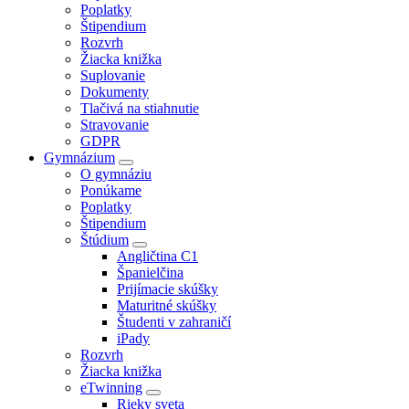
Poplatky
Štipendium
Rozvrh
Žiacka knižka
Suplovanie
Dokumenty
Tlačivá na stiahnutie
Stravovanie
GDPR
Gymnázium
O gymnáziu
Ponúkame
Poplatky
Štipendium
Štúdium
Angličtina C1
Španielčina
Prijímacie skúšky
Maturitné skúšky
Študenti v zahraničí
iPady
Rozvrh
Žiacka knižka
eTwinning
Rieky sveta