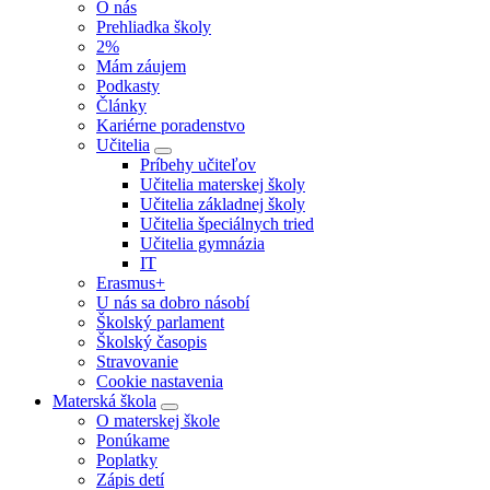
O nás
Prehliadka školy
2%
Mám záujem
Podkasty
Články
Kariérne poradenstvo
Učitelia
Príbehy učiteľov
Učitelia materskej školy
Učitelia základnej školy
Učitelia špeciálnych tried
Učitelia gymnázia
IT
Erasmus+
U nás sa dobro násobí
Školský parlament
Školský časopis
Stravovanie
Cookie nastavenia
Materská škola
O materskej škole
Ponúkame
Poplatky
Zápis detí