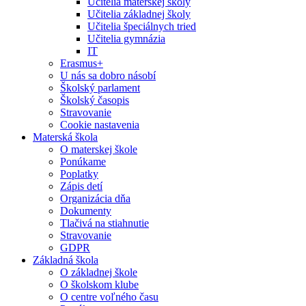
Učitelia materskej školy
Učitelia základnej školy
Učitelia špeciálnych tried
Učitelia gymnázia
IT
Erasmus+
U nás sa dobro násobí
Školský parlament
Školský časopis
Stravovanie
Cookie nastavenia
Materská škola
O materskej škole
Ponúkame
Poplatky
Zápis detí
Organizácia dňa
Dokumenty
Tlačivá na stiahnutie
Stravovanie
GDPR
Základná škola
O základnej škole
O školskom klube
O centre voľného času