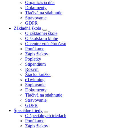
Organizácia dňa
Dokumenty
Tlačivá na stiahnutie
Stravovanie
GDPR
Základná škola
O základnej škole
O školskom klube
O centre voľného času
Ponúkame
Zápis žiakov
Poplatky
Štipendium
Rozvrh
Žiacka knižka
eTwinning
Suplovanie
Dokumenty
Tlačivá na stiahnutie
Stravovanie
GDPR
Špeciálne triedy
O špeciálnych triedach
Ponúkame
Zápis žiakov