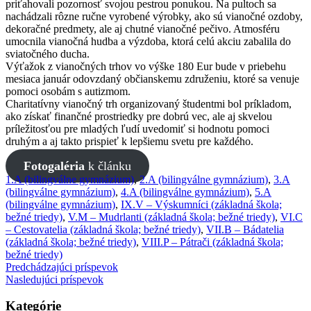
priťahovali pozornosť svojou pestrou ponukou. Na pultoch sa
nachádzali rôzne ručne vyrobené výrobky, ako sú vianočné ozdoby,
dekoračné predmety, ale aj chutné vianočné pečivo. Atmosféru
umocnila vianočná hudba a výzdoba, ktorá celú akciu zabalila do
sviatočného ducha.
Výťažok z vianočných trhov vo výške 180 Eur bude v priebehu
mesiaca január odovzdaný občianskemu združeniu, ktoré sa venuje
pomoci osobám s autizmom.
Charitatívny vianočný trh organizovaný študentmi bol príkladom,
ako získať finančné prostriedky pre dobrú vec, ale aj skvelou
príležitosťou pre mladých ľudí uvedomiť si hodnotu pomoci
druhým a aj takto prispieť k lepšiemu svetu pre každého.
Fotogaléria
k článku
1.A (bilingválne gymnázium)
,
2.A (bilingválne gymnázium)
,
3.A
(bilingválne gymnázium)
,
4.A (bilingválne gymnázium)
,
5.A
(bilingválne gymnázium)
,
IX.V – Výskumníci (základná škola;
bežné triedy)
,
V.M – Mudrlanti (základná škola; bežné triedy)
,
VI.C
– Cestovatelia (základná škola; bežné triedy)
,
VII.B – Bádatelia
(základná škola; bežné triedy)
,
VIII.P – Pátrači (základná škola;
bežné triedy)
Predchádzajúci príspevok
Nasledujúci príspevok
Kategórie