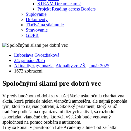
STEAM Dream team 2
Projekt Reading across Borders
Suplovanie
Dokumenty
Tlačivá na stiahnutie
Stravovanie
GDPR
Ľuboslava Gvozdiaková
24. januára 2025
Aktuality z gymnázia
,
Aktuality zo ZŠ
,
január 2025
1673 zobrazení
Spoločnými silami pre dobrú vec
V predvianočnom období sa v našej škole uskutočnila charitatívna
akcia, ktorá priniesla nielen vianočnú atmosféru, ale najmä pomohla
tým, ktorí to najviac potrebujú. Školský parlament, ktorý sa už
tradične podieľa na organizovaní rôznych aktivít, sa rozhodol
usporiadať vianočné trhy, ktorých výťažok bude venovaný
spoločnosti na pomoc osobám s autizmom.
Trhy sa konali v priestoroch Life Academy a hneď od začiatku