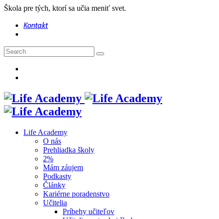
Škola pre tých, ktorí sa učia meniť svet.
Kontakt
Life Academy
O nás
Prehliadka školy
2%
Mám záujem
Podkasty
Články
Kariérne poradenstvo
Učitelia
Príbehy učiteľov