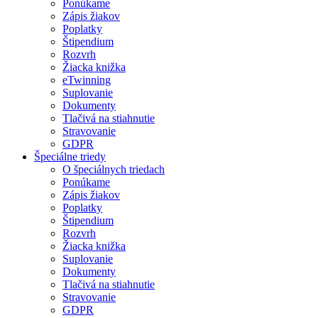
Ponúkame
Zápis žiakov
Poplatky
Štipendium
Rozvrh
Žiacka knižka
eTwinning
Suplovanie
Dokumenty
Tlačivá na stiahnutie
Stravovanie
GDPR
Špeciálne triedy
O špeciálnych triedach
Ponúkame
Zápis žiakov
Poplatky
Štipendium
Rozvrh
Žiacka knižka
Suplovanie
Dokumenty
Tlačivá na stiahnutie
Stravovanie
GDPR