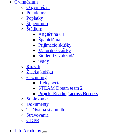
Gymnázium
O gymnáziu
Ponúkame
Poplatky
Štipendium
Štúdium
Angličtina C1
Španielčina
Prijímacie skúšky
Maturitné skúšky
Študenti v zahraničí
iPady
Rozvrh
Žiacka knižka
eTwinning
Rieky sveta
STEAM Dream team 2
Projekt Reading across Borders
Suplovanie
Dokumenty
Tlačivá na stiahnutie
Stravovanie
GDPR
Life Academy