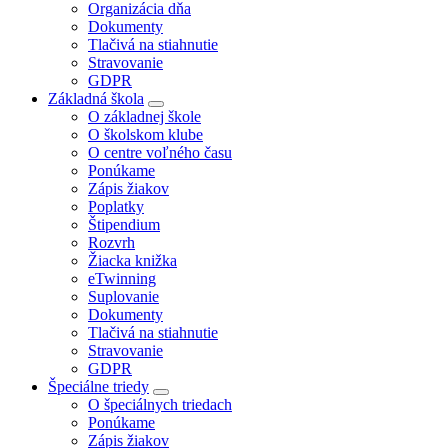
Organizácia dňa
Dokumenty
Tlačivá na stiahnutie
Stravovanie
GDPR
Základná škola
O základnej škole
O školskom klube
O centre voľného času
Ponúkame
Zápis žiakov
Poplatky
Štipendium
Rozvrh
Žiacka knižka
eTwinning
Suplovanie
Dokumenty
Tlačivá na stiahnutie
Stravovanie
GDPR
Špeciálne triedy
O špeciálnych triedach
Ponúkame
Zápis žiakov