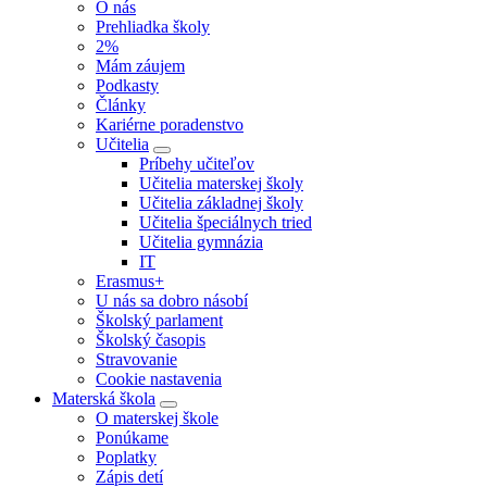
O nás
Prehliadka školy
2%
Mám záujem
Podkasty
Články
Kariérne poradenstvo
Učitelia
Príbehy učiteľov
Učitelia materskej školy
Učitelia základnej školy
Učitelia špeciálnych tried
Učitelia gymnázia
IT
Erasmus+
U nás sa dobro násobí
Školský parlament
Školský časopis
Stravovanie
Cookie nastavenia
Materská škola
O materskej škole
Ponúkame
Poplatky
Zápis detí