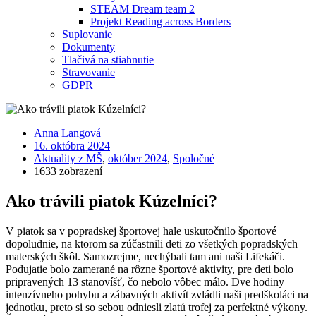
STEAM Dream team 2
Projekt Reading across Borders
Suplovanie
Dokumenty
Tlačivá na stiahnutie
Stravovanie
GDPR
Anna Langová
16. októbra 2024
Aktuality z MŠ
,
október 2024
,
Spoločné
1633 zobrazení
Ako trávili piatok Kúzelníci?
V piatok sa v popradskej športovej hale uskutočnilo športové
dopoludnie, na ktorom sa zúčastnili deti zo všetkých popradských
materských škôl. Samozrejme, nechýbali tam ani naši Lifekáči.
Podujatie bolo zamerané na rôzne športové aktivity, pre deti bolo
pripravených 13 stanovíšť, čo nebolo vôbec málo. Dve hodiny
intenzívneho pohybu a zábavných aktivít zvládli naši predškoláci na
jednotku, preto si so sebou odniesli zlatú trofej za perfektné výkony.