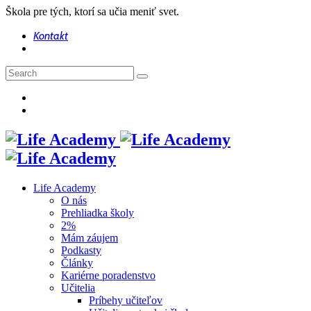
Škola pre tých, ktorí sa učia meniť svet.
Kontakt
Life Academy
O nás
Prehliadka školy
2%
Mám záujem
Podkasty
Články
Kariérne poradenstvo
Učitelia
Príbehy učiteľov