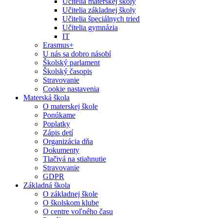
Učitelia materskej školy
Učitelia základnej školy
Učitelia špeciálnych tried
Učitelia gymnázia
IT
Erasmus+
U nás sa dobro násobí
Školský parlament
Školský časopis
Stravovanie
Cookie nastavenia
Materská škola
O materskej škole
Ponúkame
Poplatky
Zápis detí
Organizácia dňa
Dokumenty
Tlačivá na stiahnutie
Stravovanie
GDPR
Základná škola
O základnej škole
O školskom klube
O centre voľného času