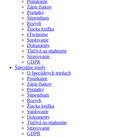
Ponúkame
Zápis žiakov
Poplatky
Štipendium
Rozvrh
Žiacka knižka
eTwinning
Suplovanie
Dokumenty
Tlačivá na stiahnutie
Stravovanie
GDPR
Špeciálne triedy
O špeciálnych triedach
Ponúkame
Zápis žiakov
Poplatky
Štipendium
Rozvrh
Žiacka knižka
Suplovanie
Dokumenty
Tlačivá na stiahnutie
Stravovanie
GDPR