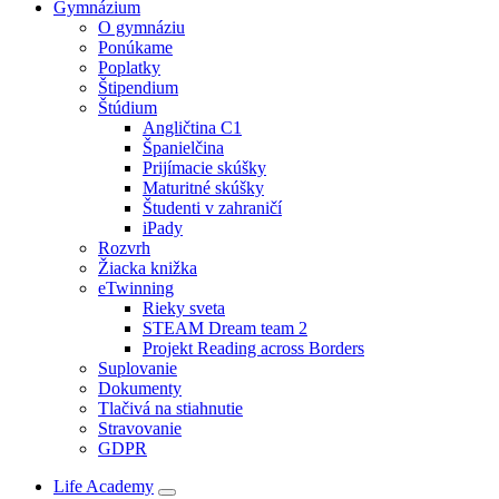
Gymnázium
O gymnáziu
Ponúkame
Poplatky
Štipendium
Štúdium
Angličtina C1
Španielčina
Prijímacie skúšky
Maturitné skúšky
Študenti v zahraničí
iPady
Rozvrh
Žiacka knižka
eTwinning
Rieky sveta
STEAM Dream team 2
Projekt Reading across Borders
Suplovanie
Dokumenty
Tlačivá na stiahnutie
Stravovanie
GDPR
Life Academy