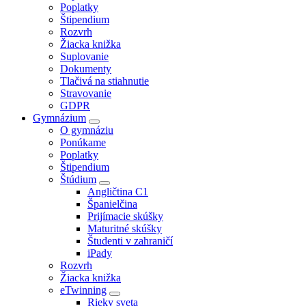
Poplatky
Štipendium
Rozvrh
Žiacka knižka
Suplovanie
Dokumenty
Tlačivá na stiahnutie
Stravovanie
GDPR
Gymnázium
O gymnáziu
Ponúkame
Poplatky
Štipendium
Štúdium
Angličtina C1
Španielčina
Prijímacie skúšky
Maturitné skúšky
Študenti v zahraničí
iPady
Rozvrh
Žiacka knižka
eTwinning
Rieky sveta