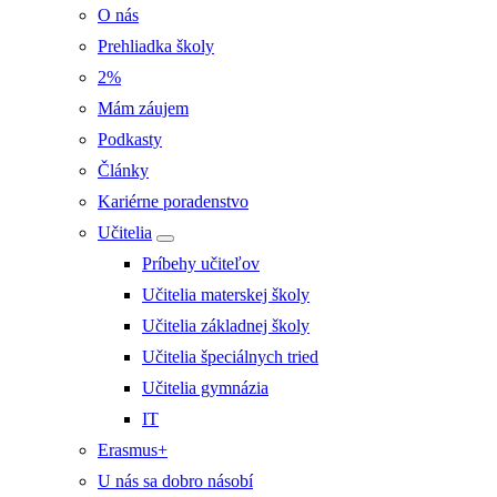
O nás
Prehliadka školy
2%
Mám záujem
Podkasty
Články
Kariérne poradenstvo
Učitelia
Príbehy učiteľov
Učitelia materskej školy
Učitelia základnej školy
Učitelia špeciálnych tried
Učitelia gymnázia
IT
Erasmus+
U nás sa dobro násobí