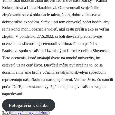
Tohto roku ukončili zlatú úroveň DofE dve naše žiačky – Karina
Kokoruďová a Lucia Harabinová. Obe venovali svoje úsilie
zlepšovaniu sa v 4 oblastiach: talent, šport, dobrovoľníctvo a
dobrodružná expedícia. Strávili pri tom obrovský počet hodín, aby
sa na konci mohli obzrieť a vidieť, akú cestu prešli a ako sa veľmi
zlepšili. V pondelok, 27.6.2022, si boli dievčatá prebrať svoje
ocenenia na slávnostnej ceremónii v Primaciálnom paláci v
Bratislave spolu s ďalšími 114 mladými ľuďmi z celého Slovenska.
Tieto ocenenia, ktoré otvárajú dvere na mnohé univerzity, im
ostávajú už na celý život. Dievčatá môžu byť hrdé na to, čo sa
dosiahli a my sme hrdí a vďační, že takýmto skvelým spôsobom
reprezentujú našu školu na národnej úrovni. Veríme, že to, čo naučili
počas DofE, im zostane a využijú to naplno aj v ďalšom svojom
napredovaní.
Fotogaléria
k článku
3.A (bilingválne gymnázium)