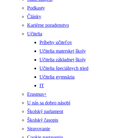
Podkasty
Články
Kariérne poradenstvo
Učitelia
Príbehy učiteľov
Učitelia materskej školy
Učitelia základnej školy
Učitelia špeciálnych tried
Učitelia gymnázia
IT
Erasmus+
U nás sa dobro násobí
Školský parlament
Školský časopis
Stravovanie
Cookie nastavenia