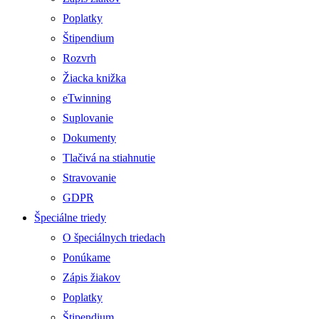
Poplatky
Štipendium
Rozvrh
Žiacka knižka
eTwinning
Suplovanie
Dokumenty
Tlačivá na stiahnutie
Stravovanie
GDPR
Špeciálne triedy
O špeciálnych triedach
Ponúkame
Zápis žiakov
Poplatky
Štipendium