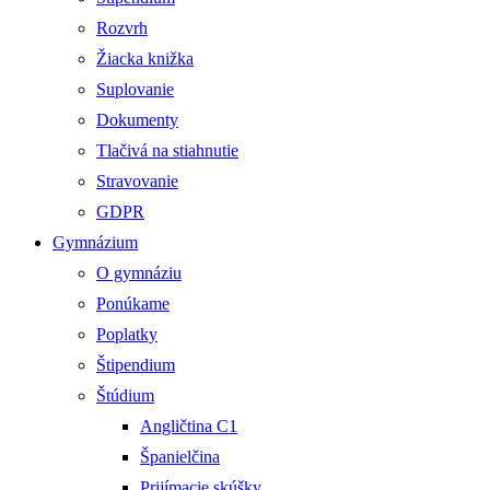
Rozvrh
Žiacka knižka
Suplovanie
Dokumenty
Tlačivá na stiahnutie
Stravovanie
GDPR
Gymnázium
O gymnáziu
Ponúkame
Poplatky
Štipendium
Štúdium
Angličtina C1
Španielčina
Prijímacie skúšky