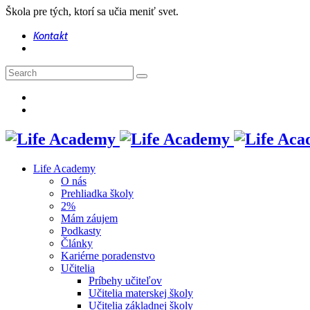
Škola pre tých, ktorí sa učia meniť svet.
Kontakt
Life Academy
O nás
Prehliadka školy
2%
Mám záujem
Podkasty
Články
Kariérne poradenstvo
Učitelia
Príbehy učiteľov
Učitelia materskej školy
Učitelia základnej školy