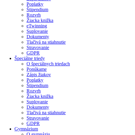
Poplatky
Štipendium
Rozvrh
Žiacka knižka
eTwinning
Suplovanie
Dokumenty
Tlačivá na stiahnutie
Stravovanie
GDPR
Špeciálne triedy
O špeciálnych triedach
Ponúkame
Zápis žiakov
Poplatky
Štipendium
Rozvrh
Žiacka knižka
Suplovanie
Dokumenty
Tlačivá na stiahnutie
Stravovanie
GDPR
Gymnázium
O gymnáziu