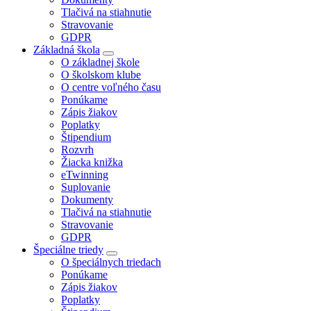
Tlačivá na stiahnutie
Stravovanie
GDPR
Základná škola
O základnej škole
O školskom klube
O centre voľného času
Ponúkame
Zápis žiakov
Poplatky
Štipendium
Rozvrh
Žiacka knižka
eTwinning
Suplovanie
Dokumenty
Tlačivá na stiahnutie
Stravovanie
GDPR
Špeciálne triedy
O špeciálnych triedach
Ponúkame
Zápis žiakov
Poplatky