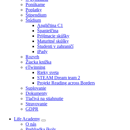
Ponúkame
Poplatky
Štipendium
Štúdium
Angličtina C1
Španielčina
Prijímacie skúšky
Maturitné skúšky
Študenti v zahraničí
iPady
Rozvrh
Žiacka knižka
eTwinning
Rieky sveta
STEAM Dream team 2
Projekt Reading across Borders
Suplovanie
Dokumenty
Tlačivá na stiahnutie
Stravovanie
GDPR
Life Academy
O nás
Prehliadka školy