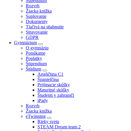
Štipendium
Rozvrh
Žiacka knižka
Suplovanie
Dokumenty
Tlačivá na stiahnutie
Stravovanie
GDPR
Gymnázium
O gymnáziu
Ponúkame
Poplatky
Štipendium
Štúdium
Angličtina C1
Španielčina
Prijímacie skúšky
Maturitné skúšky
Študenti v zahraničí
iPady
Rozvrh
Žiacka knižka
eTwinning
Rieky sveta
STEAM Dream team 2