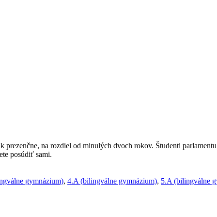
k prezenčne, na rozdiel od minulých dvoch rokov. Študenti parlamentu
ete posúdiť sami.
lingválne gymnázium)
,
4.A (bilingválne gymnázium)
,
5.A (bilingválne