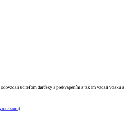
 odovzdali učiteľom darčeky s prekvapením a tak im vzdali vďaku a
 gymnázium)