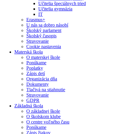
Učitelia špeciálnych tried
Učitelia gymnázia
IT
Erasmus+
U nás sa dobro násobí
Školský parlament
Školský časopis
Stravovanie
Cookie nastavenia
Materská škola
O materskej škole
Ponúkame
Poplatky
Zápis detí
Organizácia dňa
Dokumenty
Tlačivá na stiahnutie
Stravovanie
GDPR
Základná škola
O základnej škole
O školskom klube
O centre voľného času
Ponúkame
Zápis žiakov