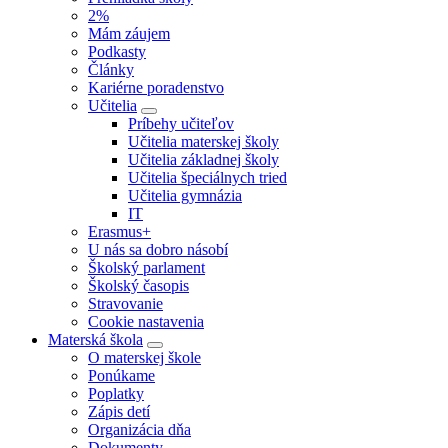
2%
Mám záujem
Podkasty
Články
Kariérne poradenstvo
Učitelia
Príbehy učiteľov
Učitelia materskej školy
Učitelia základnej školy
Učitelia špeciálnych tried
Učitelia gymnázia
IT
Erasmus+
U nás sa dobro násobí
Školský parlament
Školský časopis
Stravovanie
Cookie nastavenia
Materská škola
O materskej škole
Ponúkame
Poplatky
Zápis detí
Organizácia dňa
Dokumenty