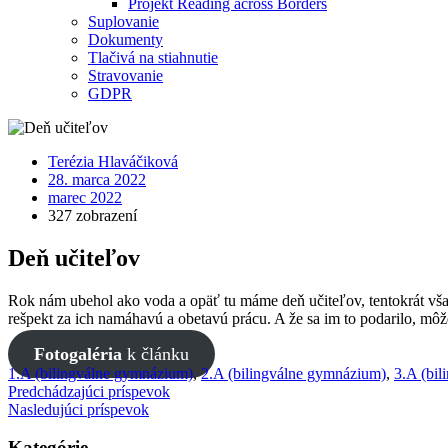
Projekt Reading across Borders
Suplovanie
Dokumenty
Tlačivá na stiahnutie
Stravovanie
GDPR
Terézia Hlaváčiková
28. marca 2022
marec 2022
327 zobrazení
Deň učiteľov
Rok nám ubehol ako voda a opäť tu máme deň učiteľov, tentokrát vša
rešpekt za ich namáhavú a obetavú prácu. A že sa im to podarilo, môž
Fotogaléria
k článku
1.A (bilingválne gymnázium)
,
2.A (bilingválne gymnázium)
,
3.A (bi
Predchádzajúci príspevok
Nasledujúci príspevok
Kategórie