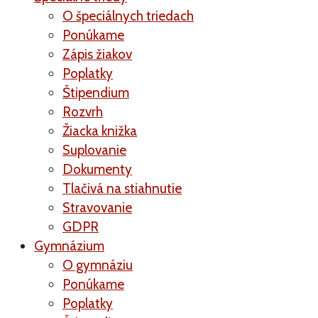
O špeciálnych triedach
Ponúkame
Zápis žiakov
Poplatky
Štipendium
Rozvrh
Žiacka knižka
Suplovanie
Dokumenty
Tlačivá na stiahnutie
Stravovanie
GDPR
Gymnázium
O gymnáziu
Ponúkame
Poplatky