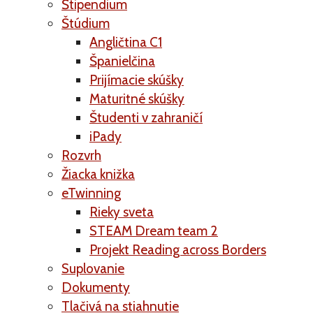
Štipendium
Štúdium
Angličtina C1
Španielčina
Prijímacie skúšky
Maturitné skúšky
Študenti v zahraničí
iPady
Rozvrh
Žiacka knižka
eTwinning
Rieky sveta
STEAM Dream team 2
Projekt Reading across Borders
Suplovanie
Dokumenty
Tlačivá na stiahnutie