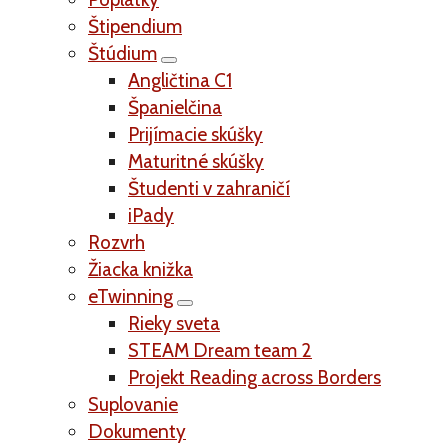
Štipendium
Štúdium
Angličtina C1
Španielčina
Prijímacie skúšky
Maturitné skúšky
Študenti v zahraničí
iPady
Rozvrh
Žiacka knižka
eTwinning
Rieky sveta
STEAM Dream team 2
Projekt Reading across Borders
Suplovanie
Dokumenty