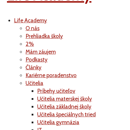
Life Academy
O nás
Prehliadka školy
2%
Mám záujem
Podkasty
Články
Kariérne poradenstvo
Učitelia
Príbehy učiteľov
Učitelia materskej školy
Učitelia základnej školy
Učitelia špeciálnych tried
Učitelia gymnázia