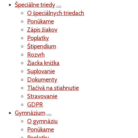
Špeciálne triedy
O špeciálnych triedach
Ponúkame
Zápis žiakov
Poplatky
Štipendium
Rozvrh
Žiacka knižka
Suplovanie
Dokumenty
Tlačivá na stiahnutie
Stravovanie
GDPR
Gymnázium
O gymnáziu
Ponúkame
Poplatky