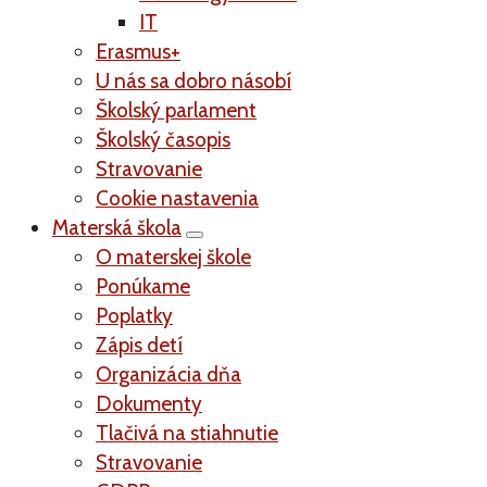
IT
Erasmus+
U nás sa dobro násobí
Školský parlament
Školský časopis
Stravovanie
Cookie nastavenia
Materská škola
O materskej škole
Ponúkame
Poplatky
Zápis detí
Organizácia dňa
Dokumenty
Tlačivá na stiahnutie
Stravovanie