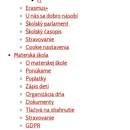
IT
Erasmus+
U nás sa dobro násobí
Školský parlament
Školský časopis
Stravovanie
Cookie nastavenia
Materská škola
O materskej škole
Ponúkame
Poplatky
Zápis detí
Organizácia dňa
Dokumenty
Tlačivá na stiahnutie
Stravovanie
GDPR