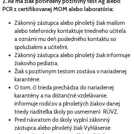
2. Ak má žiak potvrdený pozitívny test Ag alebo
PCR z certifikovanej MOM alebo laboratória:
Zákonný zástupca alebo plnoletý žiak mailom
alebo telefonicky kontaktuje triedneho učiteľa
a oznámi mu deň posledného kontaktu so
spolužiakmi a učiteľmi.
Zákonný zástupca alebo plnoletý žiak informuje
žiakovho pediatra.
Žiak s pozitívnym testom zostáva v nariadenej
karanténe.
O tom, či trieda prechádza do nariadenej
karantény a na dištančné vzdelávanie,
informuje rodičov a plnoletých žiakov danej
triedy riaditeľka školy po usmernení RÚVZ.
Pred návratom do školy vyplní zákonný
zástupca alebo plnoletý žiak Vyhlásenie