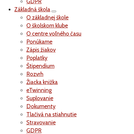
GDPR
Základná škola
O základnej škole
O školskom klube
O centre voľného času
Ponúkame
Zápis žiakov
Poplatky
Štipendium
Rozvrh
Žiacka knižka
eTwinning
Suplovanie
Dokumenty
Tlačivá na stiahnutie
Stravovanie
GDPR