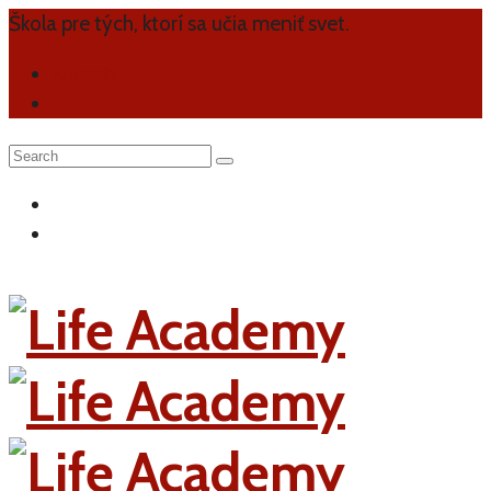
Škola pre tých, ktorí sa učia meniť svet.
Kontakt