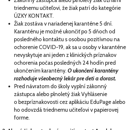
Zákonný zástupca alebo plnoletý žiak oznámi
triednemu učiteľovi, že žiak patrí do kategórie
ÚZKY KONTAKT.
Žiak zostáva v nariadenej karanténe 5 dní.
Karanténu je možné ukončiť po 5 dňoch od
posledného kontaktu s osobou pozitívnou na
ochorenie COVID-19, ak sa u osoby v karanténe
nevyskytuje ani jeden z klinických príznakov
ochorenia počas posledných 24 hodín pred
ukončením karantény.
O ukončení karantény
rozhoduje všeobecný lekár pre deti a dorast.
Pred návratom do školy vyplní zákonný
zástupca alebo plnoletý žiak Vyhlásenie
o bezpríznakovosti cez aplikáciu EduPage alebo
ho odovzdá triednemu učiteľovi v papierovej
forme.