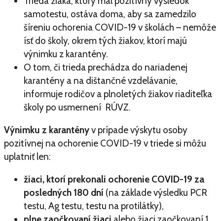
Trieda žiaka, ktorý mal pozitívny výsledok
samotestu, ostáva doma, aby sa zamedzilo
šíreniu ochorenia COVID-19 v školách – nemôže
ísť do školy, okrem tých žiakov, ktorí majú
výnimku z karantény.
O tom, či trieda prechádza do nariadenej
karantény a na dištančné vzdelávanie,
informuje rodičov a plnoletých žiakov riaditeľka
školy po usmernení RÚVZ.
Výnimku z karantény
v prípade výskytu osoby
pozitívnej na ochorenie COVID-19 v triede si môžu
uplatniť len:
žiaci, ktorí prekonali ochorenie COVID-19 za
posledných 180 dní
(na základe výsledku PCR
testu, Ag testu, testu na protilátky),
plne zaočkovaní žiaci
alebo žiaci zaočkovaní 1.