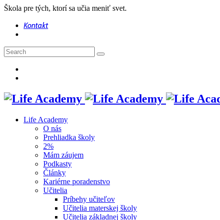
Škola pre tých, ktorí sa učia meniť svet.
Kontakt
Life Academy
O nás
Prehliadka školy
2%
Mám záujem
Podkasty
Články
Kariérne poradenstvo
Učitelia
Príbehy učiteľov
Učitelia materskej školy
Učitelia základnej školy