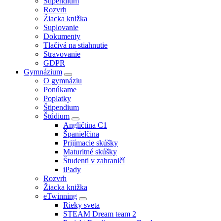
Štipendium
Rozvrh
Žiacka knižka
Suplovanie
Dokumenty
Tlačivá na stiahnutie
Stravovanie
GDPR
Gymnázium
O gymnáziu
Ponúkame
Poplatky
Štipendium
Štúdium
Angličtina C1
Španielčina
Prijímacie skúšky
Maturitné skúšky
Študenti v zahraničí
iPady
Rozvrh
Žiacka knižka
eTwinning
Rieky sveta
STEAM Dream team 2