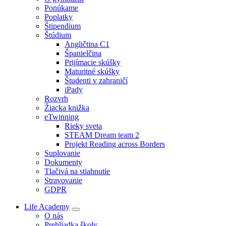
Ponúkame
Poplatky
Štipendium
Štúdium
Angličtina C1
Španielčina
Prijímacie skúšky
Maturitné skúšky
Študenti v zahraničí
iPady
Rozvrh
Žiacka knižka
eTwinning
Rieky sveta
STEAM Dream team 2
Projekt Reading across Borders
Suplovanie
Dokumenty
Tlačivá na stiahnutie
Stravovanie
GDPR
Life Academy
O nás
Prehliadka školy