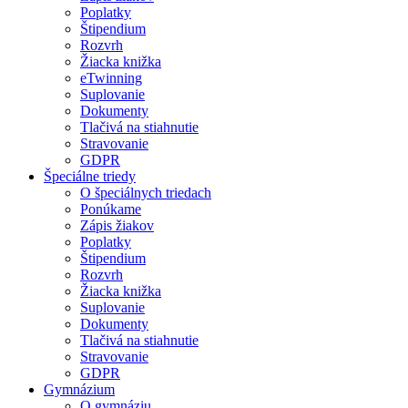
Poplatky
Štipendium
Rozvrh
Žiacka knižka
eTwinning
Suplovanie
Dokumenty
Tlačivá na stiahnutie
Stravovanie
GDPR
Špeciálne triedy
O špeciálnych triedach
Ponúkame
Zápis žiakov
Poplatky
Štipendium
Rozvrh
Žiacka knižka
Suplovanie
Dokumenty
Tlačivá na stiahnutie
Stravovanie
GDPR
Gymnázium
O gymnáziu