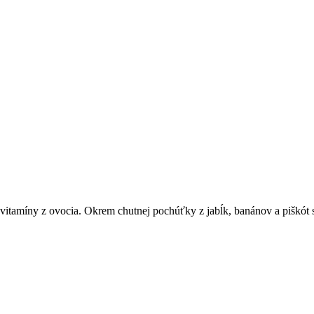
itamíny z ovocia. Okrem chutnej pochúťky z jabĺk, banánov a piškót sm