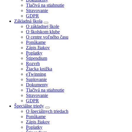
Tlačivá na stiahnutie
Stravovanie
GDPR
Základná škola
O základnej škole
O školskom klube
O centre voľného času
Ponúkame
Zápis žiakov
Poplatky
Štipendium
Rozvrh
Žiacka knižka
eTwinning
Suplovanie
Dokumenty
Tlačivá na stiahnutie
Stravovanie
GDPR
Špeciálne triedy
O špeciálnych triedach
Ponúkame
Zápis žiakov
Poplatky