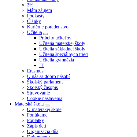
2%
Mám záujem
Podkasty
Články
Kariérne poradenstvo
Učitelia
Príbehy učiteľov
Učitelia materskej školy
Učitelia základnej školy
Učitelia špeciálnych tried
Učitelia gymnázia
IT
Erasmus+
U nás sa dobro násobí
Školský parlament
Školský časopis
Stravovanie
Cookie nastavenia
Materská škola
O materskej škole
Ponúkame
Poplatky
Zápis detí
Organizácia dňa
Dokumenty