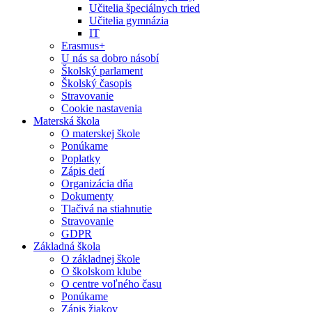
Učitelia špeciálnych tried
Učitelia gymnázia
IT
Erasmus+
U nás sa dobro násobí
Školský parlament
Školský časopis
Stravovanie
Cookie nastavenia
Materská škola
O materskej škole
Ponúkame
Poplatky
Zápis detí
Organizácia dňa
Dokumenty
Tlačivá na stiahnutie
Stravovanie
GDPR
Základná škola
O základnej škole
O školskom klube
O centre voľného času
Ponúkame
Zápis žiakov