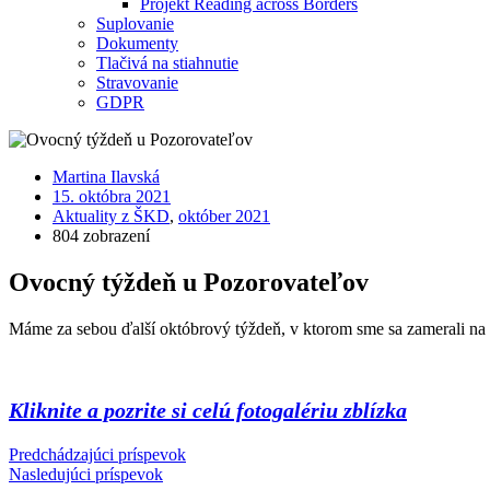
Projekt Reading across Borders
Suplovanie
Dokumenty
Tlačivá na stiahnutie
Stravovanie
GDPR
Martina Ilavská
15. októbra 2021
Aktuality z ŠKD
,
október 2021
804 zobrazení
Ovocný týždeň u Pozorovateľov
Máme za sebou ďalší októbrový týždeň, v ktorom sme sa zamerali na v
Kliknite a pozrite si celú fotogalériu zblízka
Predchádzajúci príspevok
Nasledujúci príspevok