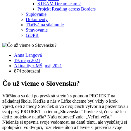
STEAM Dream team 2
Projekt Reading across Borders
Suplovanie
Dokumenty
Tlačivá na stiahnutie
Stravovanie
GDPR
Anna Langová
19. mája 2021
Aktuality z MŠ
,
máj 2021
874 zobrazení
Čo už vieme o Slovensku?
Väčšinou sa deti po prvýkrát stretnú s pojmom PROJEKT na
základnej škole. Keďže u nás v Lifke chceme byť vždy o krok
vpred, deti z triedy Sovičiek si vo dvojiciach vytvorili a prezentovali
svoj prvý PROJEKT na tému „Slovensko.“ Poviete si, čo sa už len
deti z projektov naučia? Naša odpoveď znie: „Veľmi veľa.“
Nielenže si upevnia svoje vedomosti na danú tému, ale vyskúšajú si
spoluprácu vo dvojici, rozdelenie úloh a hlavne si precvičia svoje