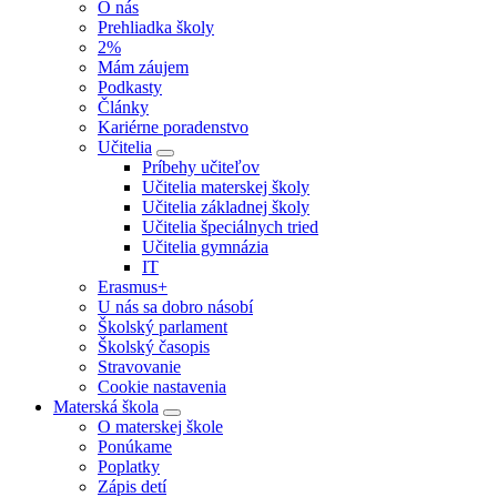
O nás
Prehliadka školy
2%
Mám záujem
Podkasty
Články
Kariérne poradenstvo
Učitelia
Príbehy učiteľov
Učitelia materskej školy
Učitelia základnej školy
Učitelia špeciálnych tried
Učitelia gymnázia
IT
Erasmus+
U nás sa dobro násobí
Školský parlament
Školský časopis
Stravovanie
Cookie nastavenia
Materská škola
O materskej škole
Ponúkame
Poplatky
Zápis detí