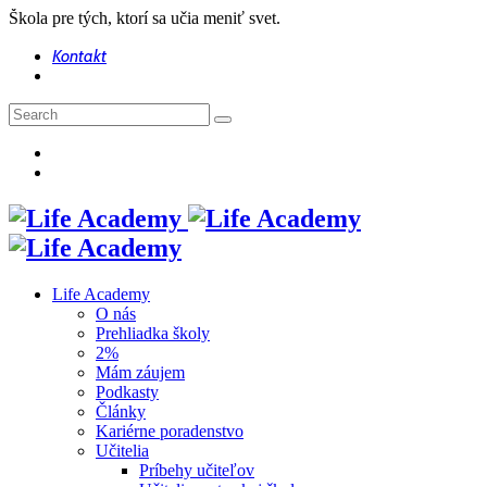
Škola pre tých, ktorí sa učia meniť svet.
Kontakt
Life Academy
O nás
Prehliadka školy
2%
Mám záujem
Podkasty
Články
Kariérne poradenstvo
Učitelia
Príbehy učiteľov