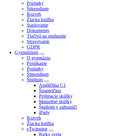
Poplatky
Štipendium
Rozvrh
Žiacka knižka
Suplovanie
Dokumenty
Tlačivá na stiahnutie
Stravovanie
GDPR
Gymnázium
O gymnáziu
Ponúkame
Poplatky
Štipendium
Štúdium
Angličtina C1
Španielčina
Prijímacie skúšky
Maturitné skúšky
Študenti v zahraničí
iPady
Rozvrh
Žiacka knižka
eTwinning
Rieky sveta