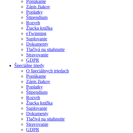
Ponúkame
Zápis žiakov
Poplatky
Štipendium
Rozvrh
Žiacka knižka
eTwinning
Suplovanie
Dokumenty
Tlačivá na stiahnutie
Stravovanie
GDPR
Špeciálne triedy
O špeciálnych triedach
Ponúkame
Zápis žiakov
Poplatky
Štipendium
Rozvrh
Žiacka knižka
Suplovanie
Dokumenty
Tlačivá na stiahnutie
Stravovanie
GDPR