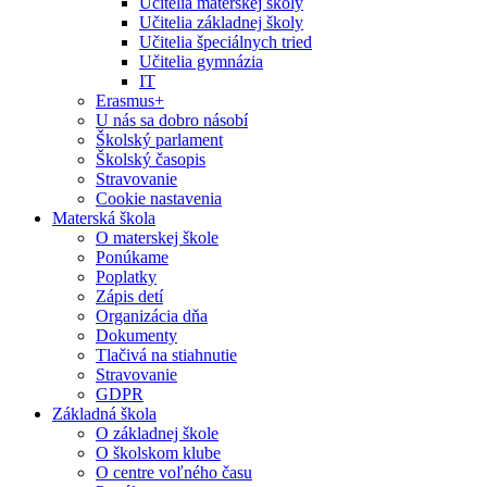
Učitelia materskej školy
Učitelia základnej školy
Učitelia špeciálnych tried
Učitelia gymnázia
IT
Erasmus+
U nás sa dobro násobí
Školský parlament
Školský časopis
Stravovanie
Cookie nastavenia
Materská škola
O materskej škole
Ponúkame
Poplatky
Zápis detí
Organizácia dňa
Dokumenty
Tlačivá na stiahnutie
Stravovanie
GDPR
Základná škola
O základnej škole
O školskom klube
O centre voľného času