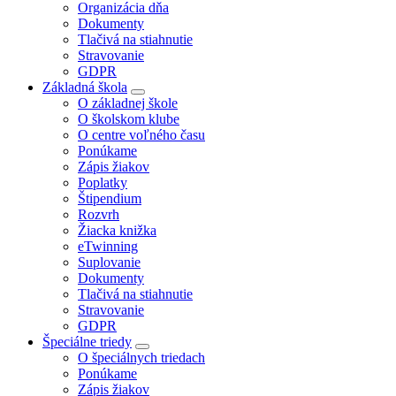
Organizácia dňa
Dokumenty
Tlačivá na stiahnutie
Stravovanie
GDPR
Základná škola
O základnej škole
O školskom klube
O centre voľného času
Ponúkame
Zápis žiakov
Poplatky
Štipendium
Rozvrh
Žiacka knižka
eTwinning
Suplovanie
Dokumenty
Tlačivá na stiahnutie
Stravovanie
GDPR
Špeciálne triedy
O špeciálnych triedach
Ponúkame
Zápis žiakov