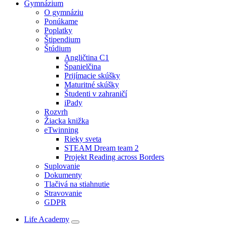
Gymnázium
O gymnáziu
Ponúkame
Poplatky
Štipendium
Štúdium
Angličtina C1
Španielčina
Prijímacie skúšky
Maturitné skúšky
Študenti v zahraničí
iPady
Rozvrh
Žiacka knižka
eTwinning
Rieky sveta
STEAM Dream team 2
Projekt Reading across Borders
Suplovanie
Dokumenty
Tlačivá na stiahnutie
Stravovanie
GDPR
Life Academy