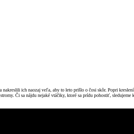
akreslili ich naozaj veľa, aby to leto prišlo o čosi skôr. Popri kreslení 
a stromy. Či sa nájdu nejaké vtáčiky, ktoré sa prídu pohostiť, sledujem