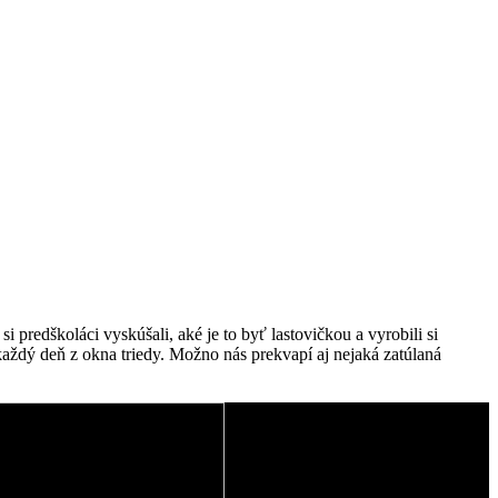
si predškoláci vyskúšali, aké je to byť lastovičkou a vyrobili si
e každý deň z okna triedy. Možno nás prekvapí aj nejaká zatúlaná