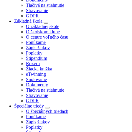
Tlačivá na stiahnutie
Stravovanie
GDPR
Základná škola
O základnej škole
O školskom klube
O centre voľného času
Ponúkame
Zápis žiakov
Poplatky
Štipendium
Rozvrh
Žiacka knižka
eTwinning
Suplovanie
Dokumenty
Tlačivá na stiahnutie
Stravovanie
GDPR
Špeciálne triedy
O špeciálnych triedach
Ponúkame
Zápis žiakov
Poplatky