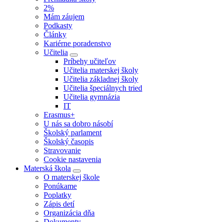
2%
Mám záujem
Podkasty
Články
Kariérne poradenstvo
Učitelia
Príbehy učiteľov
Učitelia materskej školy
Učitelia základnej školy
Učitelia špeciálnych tried
Učitelia gymnázia
IT
Erasmus+
U nás sa dobro násobí
Školský parlament
Školský časopis
Stravovanie
Cookie nastavenia
Materská škola
O materskej škole
Ponúkame
Poplatky
Zápis detí
Organizácia dňa
Dokumenty