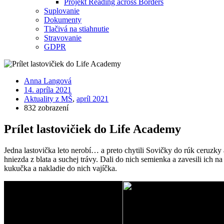
Projekt Reading across Borders
Suplovanie
Dokumenty
Tlačivá na stiahnutie
Stravovanie
GDPR
Anna Langová
14. apríla 2021
Aktuality z MŠ
,
apríl 2021
832 zobrazení
Prílet lastovičiek do Life Academy
Jedna lastovička leto nerobí… a preto chytili Sovičky do rúk ceruzky a n
hniezda z blata a suchej trávy. Dali do nich semienka a zavesili ich n
kukučka a nakladie do nich vajíčka.