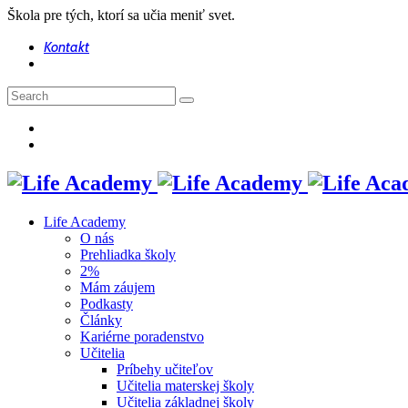
Škola pre tých, ktorí sa učia meniť svet.
Kontakt
Life Academy
O nás
Prehliadka školy
2%
Mám záujem
Podkasty
Články
Kariérne poradenstvo
Učitelia
Príbehy učiteľov
Učitelia materskej školy
Učitelia základnej školy