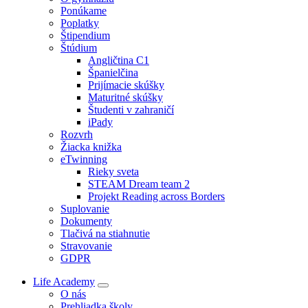
Ponúkame
Poplatky
Štipendium
Štúdium
Angličtina C1
Španielčina
Prijímacie skúšky
Maturitné skúšky
Študenti v zahraničí
iPady
Rozvrh
Žiacka knižka
eTwinning
Rieky sveta
STEAM Dream team 2
Projekt Reading across Borders
Suplovanie
Dokumenty
Tlačivá na stiahnutie
Stravovanie
GDPR
Life Academy
O nás
Prehliadka školy