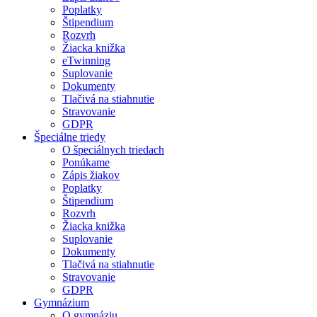
Poplatky
Štipendium
Rozvrh
Žiacka knižka
eTwinning
Suplovanie
Dokumenty
Tlačivá na stiahnutie
Stravovanie
GDPR
Špeciálne triedy
O špeciálnych triedach
Ponúkame
Zápis žiakov
Poplatky
Štipendium
Rozvrh
Žiacka knižka
Suplovanie
Dokumenty
Tlačivá na stiahnutie
Stravovanie
GDPR
Gymnázium
O gymnáziu