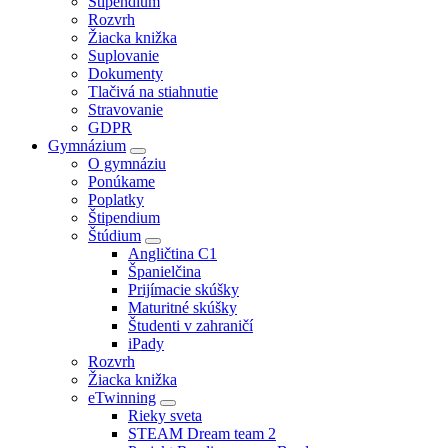
Štipendium
Rozvrh
Žiacka knižka
Suplovanie
Dokumenty
Tlačivá na stiahnutie
Stravovanie
GDPR
Gymnázium
O gymnáziu
Ponúkame
Poplatky
Štipendium
Štúdium
Angličtina C1
Španielčina
Prijímacie skúšky
Maturitné skúšky
Študenti v zahraničí
iPady
Rozvrh
Žiacka knižka
eTwinning
Rieky sveta
STEAM Dream team 2