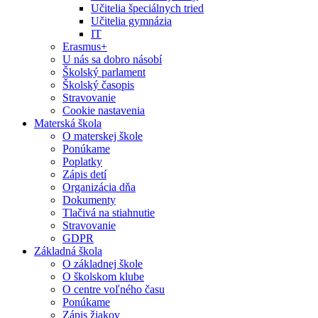
Učitelia špeciálnych tried
Učitelia gymnázia
IT
Erasmus+
U nás sa dobro násobí
Školský parlament
Školský časopis
Stravovanie
Cookie nastavenia
Materská škola
O materskej škole
Ponúkame
Poplatky
Zápis detí
Organizácia dňa
Dokumenty
Tlačivá na stiahnutie
Stravovanie
GDPR
Základná škola
O základnej škole
O školskom klube
O centre voľného času
Ponúkame
Zápis žiakov