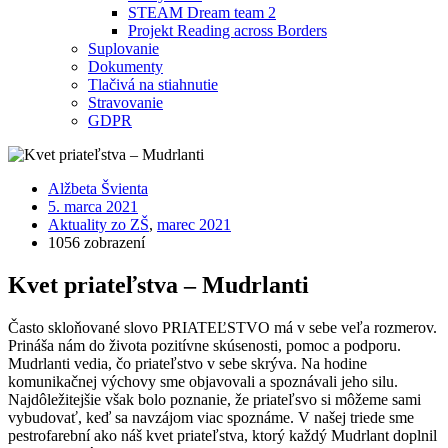
STEAM Dream team 2
Projekt Reading across Borders
Suplovanie
Dokumenty
Tlačivá na stiahnutie
Stravovanie
GDPR
Alžbeta Švienta
5. marca 2021
Aktuality zo ZŠ
,
marec 2021
1056 zobrazení
Kvet priateľstva – Mudrlanti
Často skloňované slovo PRIATEĽSTVO má v sebe veľa rozmerov.
Prináša nám do života pozitívne skúsenosti, pomoc a podporu.
Mudrlanti vedia, čo priateľstvo v sebe skrýva. Na hodine
komunikačnej výchovy sme objavovali a spoznávali jeho silu.
Najdôležitejšie však bolo poznanie, že priateľsvo si môžeme sami
vybudovať, keď sa navzájom viac spoznáme. V našej triede sme
pestrofarební ako náš kvet priateľstva, ktorý každý Mudrlant doplnil