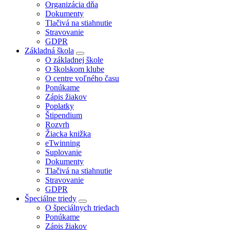
Organizácia dňa
Dokumenty
Tlačivá na stiahnutie
Stravovanie
GDPR
Základná škola
O základnej škole
O školskom klube
O centre voľného času
Ponúkame
Zápis žiakov
Poplatky
Štipendium
Rozvrh
Žiacka knižka
eTwinning
Suplovanie
Dokumenty
Tlačivá na stiahnutie
Stravovanie
GDPR
Špeciálne triedy
O špeciálnych triedach
Ponúkame
Zápis žiakov