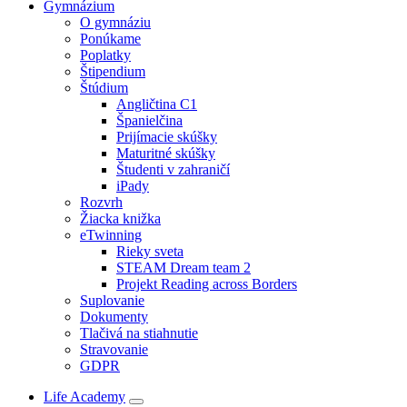
Gymnázium
O gymnáziu
Ponúkame
Poplatky
Štipendium
Štúdium
Angličtina C1
Španielčina
Prijímacie skúšky
Maturitné skúšky
Študenti v zahraničí
iPady
Rozvrh
Žiacka knižka
eTwinning
Rieky sveta
STEAM Dream team 2
Projekt Reading across Borders
Suplovanie
Dokumenty
Tlačivá na stiahnutie
Stravovanie
GDPR
Life Academy