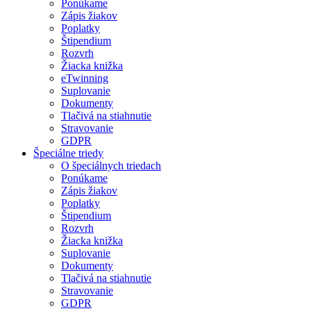
Ponúkame
Zápis žiakov
Poplatky
Štipendium
Rozvrh
Žiacka knižka
eTwinning
Suplovanie
Dokumenty
Tlačivá na stiahnutie
Stravovanie
GDPR
Špeciálne triedy
O špeciálnych triedach
Ponúkame
Zápis žiakov
Poplatky
Štipendium
Rozvrh
Žiacka knižka
Suplovanie
Dokumenty
Tlačivá na stiahnutie
Stravovanie
GDPR