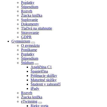
Poplatky
Štipendium
Rozvrh
Žiacka knižka
Suplovanie
Dokumenty
Tlačivá na stiahnutie
Stravovanie
GDPR
Gymnázium
O gymnáziu
Ponúkame
Poplatky
Štipendium
Štúdium
Angličtina C1
Španielčina
Prijímacie skúšky
Maturitné skúšky
Študenti v zahraničí
iPady
Rozvrh
Žiacka knižka
eTwinning
Rieky sveta