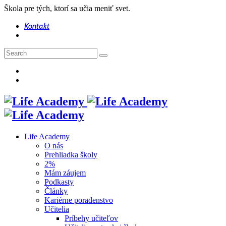
Škola pre tých, ktorí sa učia meniť svet.
Kontakt
Life Academy
O nás
Prehliadka školy
2%
Mám záujem
Podkasty
Články
Kariérne poradenstvo
Učitelia
Príbehy učiteľov