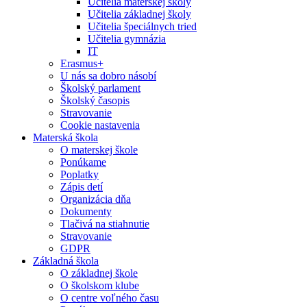
Učitelia materskej školy
Učitelia základnej školy
Učitelia špeciálnych tried
Učitelia gymnázia
IT
Erasmus+
U nás sa dobro násobí
Školský parlament
Školský časopis
Stravovanie
Cookie nastavenia
Materská škola
O materskej škole
Ponúkame
Poplatky
Zápis detí
Organizácia dňa
Dokumenty
Tlačivá na stiahnutie
Stravovanie
GDPR
Základná škola
O základnej škole
O školskom klube
O centre voľného času