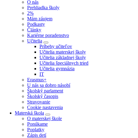
O nás
Prehliadka školy
2%
Mám záujem
Podkasty
Články
Kariérne poradenstvo
Učitelia
Príbehy učiteľov
Učitelia materskej školy
Učitelia základnej školy
Učitelia špeciálnych tried
Učitelia gymnázia
IT
Erasmus+
U nás sa dobro násobí
Školský parlament
Školský časopis
Stravovanie
Cookie nastavenia
Materská škola
O materskej škole
Ponúkame
Poplatky
Zápis detí