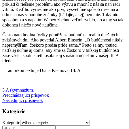
príklad či riešenie problému ako výzvu a mnohí z nás sa naň radi
vrhnú. Keď ho vyriešime ako prví, vysvetlíme spôsob riešenia a
odmena nás v podobe známky (hádajte, akej) neminie. Takýmto
spôsobom a s napätím Webex zbehne veľmi rýchlo, no a my sa tak
dokonca i niečo nové naučíme.
Často nám hodina fyziky pomôže zabudnúť na realitu dnešných
zvláštnych dní. Ako povedal Albert Einstein: „O budúcnosti nikdy
nepremýšľam, čoskoro predsa príde sama.“ Preto sa my, tretiaci,
naďalej učíme aj doma, aby sme sa čoskoro v blízkej budúcnosti
zase všetci spolu stretli osobne aj s našimi učiteľmi v našej III. A
triede.
— autorkou textu je Diana Kleinová, III. A
3.A (gymnázium)
Predchádzajúci príspevok
Nasledujúci príspevok
Kategórie
Kategórie