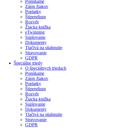
Ponúkame
Zápis žiakov
Poplatky
Štipendium
Rozvrh
Žiacka knižka
eTwinning
Suplovanie
Dokumenty
Tlačivá na stiahnutie
Stravovanie
GDPR
Špeciálne triedy
O špeciálnych triedach
Ponúkame
Zápis žiakov
Poplatky
Štipendium
Rozvrh
Žiacka knižka
Suplovanie
Dokumenty
Tlačivá na stiahnutie
Stravovanie
GDPR