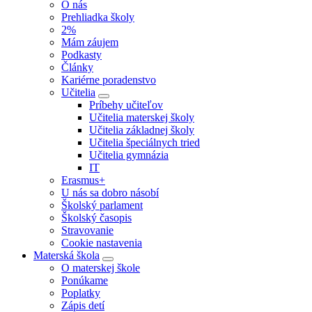
O nás
Prehliadka školy
2%
Mám záujem
Podkasty
Články
Kariérne poradenstvo
Učitelia
Príbehy učiteľov
Učitelia materskej školy
Učitelia základnej školy
Učitelia špeciálnych tried
Učitelia gymnázia
IT
Erasmus+
U nás sa dobro násobí
Školský parlament
Školský časopis
Stravovanie
Cookie nastavenia
Materská škola
O materskej škole
Ponúkame
Poplatky
Zápis detí