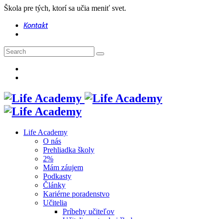
Škola pre tých, ktorí sa učia meniť svet.
Kontakt
Life Academy
O nás
Prehliadka školy
2%
Mám záujem
Podkasty
Články
Kariérne poradenstvo
Učitelia
Príbehy učiteľov