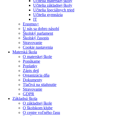
Učitelia materskej školy
Učitelia základnej školy
Učitelia špeciálnych tried
Učitelia gymnázia
IT
Erasmus+
U nás sa dobro násobí
Školský parlament
Školský časopis
Stravovanie
Cookie nastavenia
Materská škola
O materskej škole
Ponúkame
Poplatky
Zápis detí
Organizácia dňa
Dokumenty
Tlačivá na stiahnutie
Stravovanie
GDPR
Základná škola
O základnej škole
O školskom klube
O centre voľného času