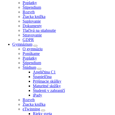
Poplatky
Štipendium
Rozvrh
Žiacka knižka
Suplovanie
Dokumenty
Tlačivá na stiahnutie
Stravovanie
GDPR
Gymnázium
O gymnáziu
Ponúkame
Poplatky
Štipendium
Štúdium
Angličtina C1
Španielčina
Prijímacie skúšky
Maturitné skúšky
Študenti v zahraničí
iPady
Rozvrh
Žiacka knižka
eTwinning
Rieky sveta