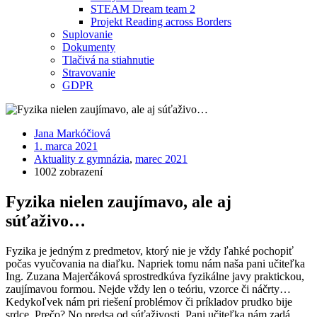
STEAM Dream team 2
Projekt Reading across Borders
Suplovanie
Dokumenty
Tlačivá na stiahnutie
Stravovanie
GDPR
Jana Markóčiová
1. marca 2021
Aktuality z gymnázia
,
marec 2021
1002 zobrazení
Fyzika nielen zaujímavo, ale aj
súťaživo…
Fyzika je jedným z predmetov, ktorý nie je vždy ľahké pochopiť
počas vyučovania na diaľku. Napriek tomu nám naša pani učiteľka
Ing. Zuzana Majerčáková sprostredkúva fyzikálne javy praktickou,
zaujímavou formou. Nejde vždy len o teóriu, vzorce či náčrty…
Kedykoľvek nám pri riešení problémov či príkladov prudko bije
srdce. Prečo? No predsa od súťaživosti. Pani učiteľka nám zadá