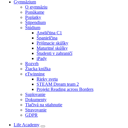
Gymnázium
O gymnáziu
Ponúkame
Poplatky
Štipendium
Štúdium
Angličtina C1
Španielčina
Prijímacie skúšky
Maturitné skúšky
Študenti v zahraničí
iPady
Rozvrh
Žiacka knižka
eTwinning
Rieky sveta
STEAM Dream team 2
Projekt Reading across Borders
Suplovanie
Dokumenty
Tlačivá na stiahnutie
Stravovanie
GDPR
Life Academy