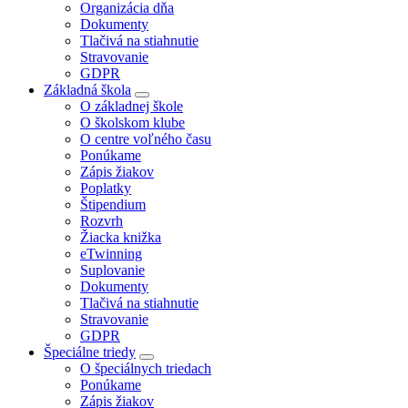
Organizácia dňa
Dokumenty
Tlačivá na stiahnutie
Stravovanie
GDPR
Základná škola
O základnej škole
O školskom klube
O centre voľného času
Ponúkame
Zápis žiakov
Poplatky
Štipendium
Rozvrh
Žiacka knižka
eTwinning
Suplovanie
Dokumenty
Tlačivá na stiahnutie
Stravovanie
GDPR
Špeciálne triedy
O špeciálnych triedach
Ponúkame
Zápis žiakov