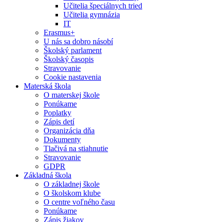
Učitelia špeciálnych tried
Učitelia gymnázia
IT
Erasmus+
U nás sa dobro násobí
Školský parlament
Školský časopis
Stravovanie
Cookie nastavenia
Materská škola
O materskej škole
Ponúkame
Poplatky
Zápis detí
Organizácia dňa
Dokumenty
Tlačivá na stiahnutie
Stravovanie
GDPR
Základná škola
O základnej škole
O školskom klube
O centre voľného času
Ponúkame
Zápis žiakov