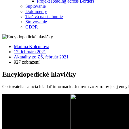
Projekt Reading across Borders
Suplovanie
Dokumenty
Tlačivá na stiahnutie
Stravovanie
GDPR
Martina Kolcúnová
17. februára 2021
Aktuality zo ZŠ
,
február 2021
927 zobrazení
Encyklopedické hlavičky
Cestovatelia sa učia hľadať informácie. Jedným zo zdrojov je aj encyk