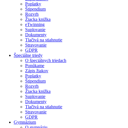
Poplatky
Štipendium
Rozvrh
Žiacka knižka
eTwinning
Suplovanie
Dokumenty
Tlačivá na stiahnutie
Stravovanie
GDPR
Špeciálne triedy
O špeciálnych triedach
Ponúkame
Zápis žiakov
Poplatky
Štipendium
Rozvrh
Žiacka knižka
Suplovanie
Dokumenty
Tlačivá na stiahnutie
Stravovanie
GDPR
Gymnázium
O gymnáziu