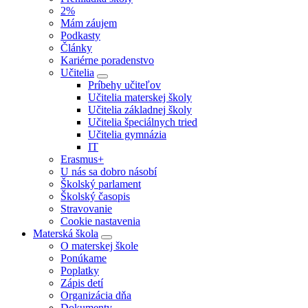
2%
Mám záujem
Podkasty
Články
Kariérne poradenstvo
Učitelia
Príbehy učiteľov
Učitelia materskej školy
Učitelia základnej školy
Učitelia špeciálnych tried
Učitelia gymnázia
IT
Erasmus+
U nás sa dobro násobí
Školský parlament
Školský časopis
Stravovanie
Cookie nastavenia
Materská škola
O materskej škole
Ponúkame
Poplatky
Zápis detí
Organizácia dňa
Dokumenty