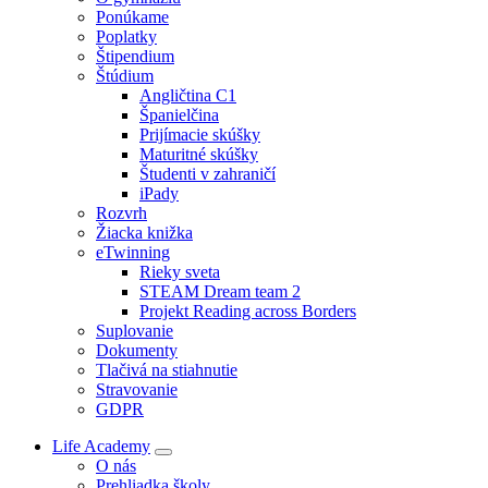
Ponúkame
Poplatky
Štipendium
Štúdium
Angličtina C1
Španielčina
Prijímacie skúšky
Maturitné skúšky
Študenti v zahraničí
iPady
Rozvrh
Žiacka knižka
eTwinning
Rieky sveta
STEAM Dream team 2
Projekt Reading across Borders
Suplovanie
Dokumenty
Tlačivá na stiahnutie
Stravovanie
GDPR
Life Academy
O nás
Prehliadka školy