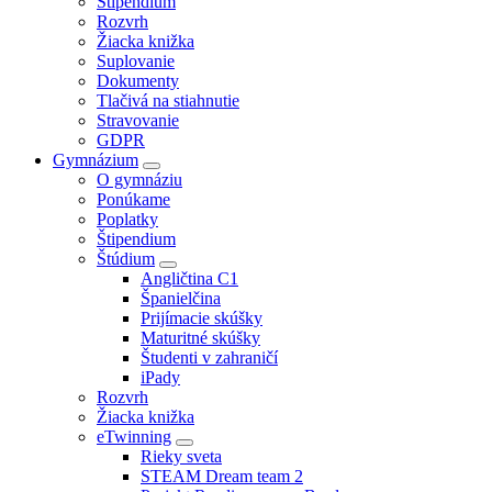
Štipendium
Rozvrh
Žiacka knižka
Suplovanie
Dokumenty
Tlačivá na stiahnutie
Stravovanie
GDPR
Gymnázium
O gymnáziu
Ponúkame
Poplatky
Štipendium
Štúdium
Angličtina C1
Španielčina
Prijímacie skúšky
Maturitné skúšky
Študenti v zahraničí
iPady
Rozvrh
Žiacka knižka
eTwinning
Rieky sveta
STEAM Dream team 2