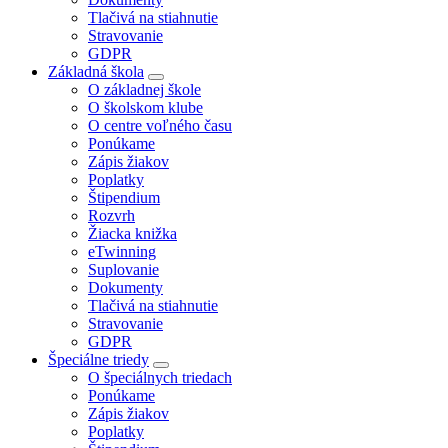
Tlačivá na stiahnutie
Stravovanie
GDPR
Základná škola
O základnej škole
O školskom klube
O centre voľného času
Ponúkame
Zápis žiakov
Poplatky
Štipendium
Rozvrh
Žiacka knižka
eTwinning
Suplovanie
Dokumenty
Tlačivá na stiahnutie
Stravovanie
GDPR
Špeciálne triedy
O špeciálnych triedach
Ponúkame
Zápis žiakov
Poplatky