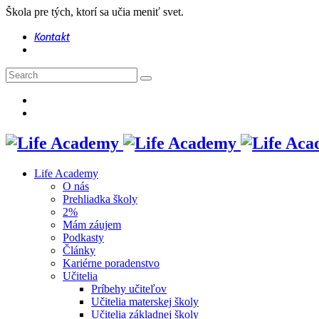
Škola pre tých, ktorí sa učia meniť svet.
Kontakt
Life Academy
O nás
Prehliadka školy
2%
Mám záujem
Podkasty
Články
Kariérne poradenstvo
Učitelia
Príbehy učiteľov
Učitelia materskej školy
Učitelia základnej školy