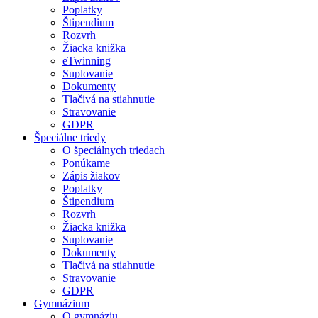
Poplatky
Štipendium
Rozvrh
Žiacka knižka
eTwinning
Suplovanie
Dokumenty
Tlačivá na stiahnutie
Stravovanie
GDPR
Špeciálne triedy
O špeciálnych triedach
Ponúkame
Zápis žiakov
Poplatky
Štipendium
Rozvrh
Žiacka knižka
Suplovanie
Dokumenty
Tlačivá na stiahnutie
Stravovanie
GDPR
Gymnázium
O gymnáziu