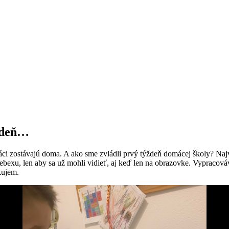
ýždeň…
áci zostávajú doma. A ako sme zvládli prvý týždeň domácej školy? Najvi
bexu, len aby sa už mohli vidieť, aj keď len na obrazovke. Vypracová
kujem.