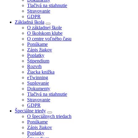
Tlačivá na stiahnutie
Stravovanie
GDPR
Základná škola
O základnej škole
O školskom klube
O centre voľného času
Ponúkame
Zápis žiakov
Poplatky
Štipendium
Rozvrh
Žiacka knižka
eTwinning
Suplovanie
Dokumenty
Tlačivá na stiahnutie
Stravovanie
GDPR
Špeciálne triedy
O špeciálnych triedach
Ponúkame
Zápis žiakov
Poplatky