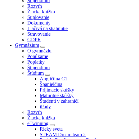
Štipendium
Rozvrh
Žiacka knižka
Suplovanie
Dokumenty
Tlačivá na stiahnutie
Stravovanie
GDPR
Gymnázium
O gymnáziu
Ponúkame
Poplatky
Štipendium
Štúdium
Angličtina C1
Španielčina
Prijímacie skúšky
Maturitné skúšky
Študenti v zahraničí
iPady
Rozvrh
Žiacka knižka
eTwinning
Rieky sveta
STEAM Dream team 2