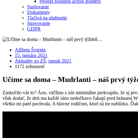
Projekt Reading across Borders
Suplovanie
Dokumenty
Tlačivá na stiahnutie
Stravovanie
GDPR
Alžbeta Švienta
15. januára 2021
Aktuality zo ZŠ
,
január 2021
1172 zobrazení
Učíme sa doma – Mudrlanti – náš prvý t
Zaskočilo vás to? Áno, väčšinu z nás minimálne prekvapilo, že aj prv
však dodať, že deti ma každé ráno nedočkavo čakajú pred bránami We
všetko im patrí pochvala. A hlavne rodičom, ktorí sú im nablízku. Ďa