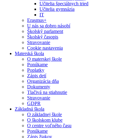
Učitelia špeciálnych tried
Učitelia gymnázia
IT
Erasmus+
U nás sa dobro násobí
Školský parlament
Školský časopis
Stravovanie
Cookie nastavenia
Materská škola
O materskej škole
Ponúkame
Poplatky
Zápis detí
Organizácia dňa
Dokumenty
Tlačivá na stiahnutie
Stravovanie
GDPR
Základná škola
O základnej škole
O školskom klube
O centre voľného času
Ponúkame
Zápis žiakov