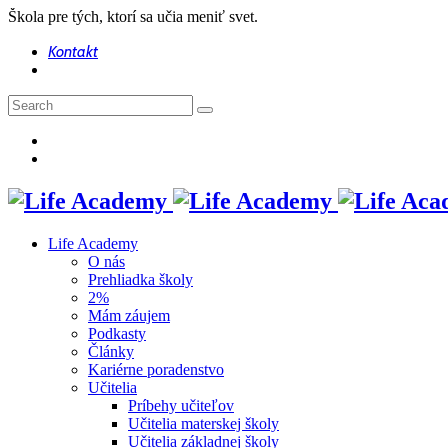
Škola pre tých, ktorí sa učia meniť svet.
Kontakt
Life Academy
O nás
Prehliadka školy
2%
Mám záujem
Podkasty
Články
Kariérne poradenstvo
Učitelia
Príbehy učiteľov
Učitelia materskej školy
Učitelia základnej školy