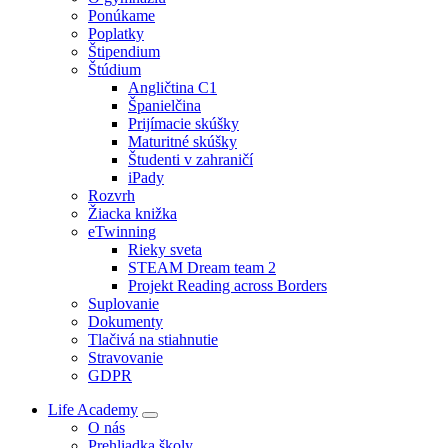
Ponúkame
Poplatky
Štipendium
Štúdium
Angličtina C1
Španielčina
Prijímacie skúšky
Maturitné skúšky
Študenti v zahraničí
iPady
Rozvrh
Žiacka knižka
eTwinning
Rieky sveta
STEAM Dream team 2
Projekt Reading across Borders
Suplovanie
Dokumenty
Tlačivá na stiahnutie
Stravovanie
GDPR
Life Academy
O nás
Prehliadka školy