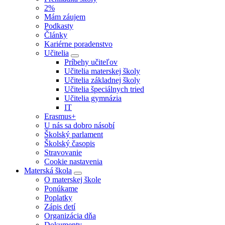
2%
Mám záujem
Podkasty
Články
Kariérne poradenstvo
Učitelia
Príbehy učiteľov
Učitelia materskej školy
Učitelia základnej školy
Učitelia špeciálnych tried
Učitelia gymnázia
IT
Erasmus+
U nás sa dobro násobí
Školský parlament
Školský časopis
Stravovanie
Cookie nastavenia
Materská škola
O materskej škole
Ponúkame
Poplatky
Zápis detí
Organizácia dňa
Dokumenty