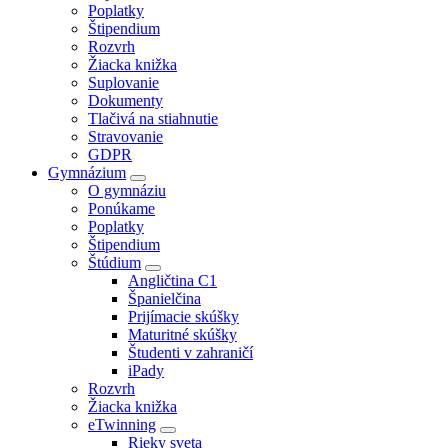
Poplatky
Štipendium
Rozvrh
Žiacka knižka
Suplovanie
Dokumenty
Tlačivá na stiahnutie
Stravovanie
GDPR
Gymnázium
O gymnáziu
Ponúkame
Poplatky
Štipendium
Štúdium
Angličtina C1
Španielčina
Prijímacie skúšky
Maturitné skúšky
Študenti v zahraničí
iPady
Rozvrh
Žiacka knižka
eTwinning
Rieky sveta