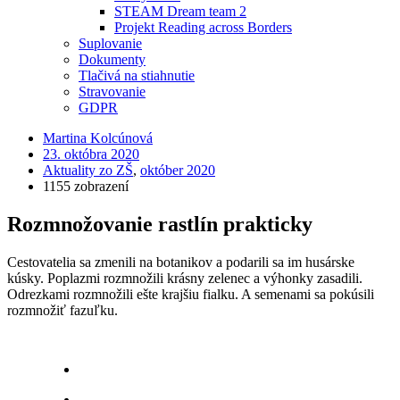
STEAM Dream team 2
Projekt Reading across Borders
Suplovanie
Dokumenty
Tlačivá na stiahnutie
Stravovanie
GDPR
Martina Kolcúnová
23. októbra 2020
Aktuality zo ZŠ
,
október 2020
1155 zobrazení
Rozmnožovanie rastlín prakticky
Cestovatelia sa zmenili na botanikov a podarili sa im husárske
kúsky. Poplazmi rozmnožili krásny zelenec a výhonky zasadili.
Odrezkami rozmnožili ešte krajšiu fialku. A semenami sa pokúsili
rozmnožiť fazuľku.