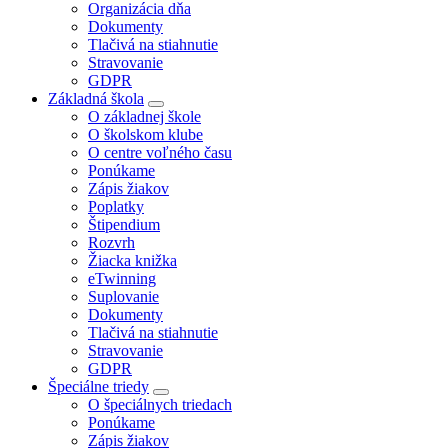
Organizácia dňa
Dokumenty
Tlačivá na stiahnutie
Stravovanie
GDPR
Základná škola
O základnej škole
O školskom klube
O centre voľného času
Ponúkame
Zápis žiakov
Poplatky
Štipendium
Rozvrh
Žiacka knižka
eTwinning
Suplovanie
Dokumenty
Tlačivá na stiahnutie
Stravovanie
GDPR
Špeciálne triedy
O špeciálnych triedach
Ponúkame
Zápis žiakov