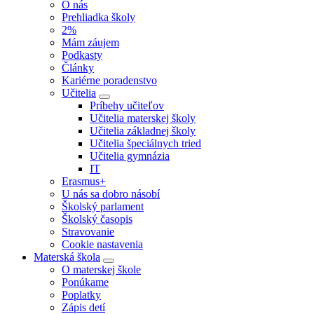
O nás
Prehliadka školy
2%
Mám záujem
Podkasty
Články
Kariérne poradenstvo
Učitelia
Príbehy učiteľov
Učitelia materskej školy
Učitelia základnej školy
Učitelia špeciálnych tried
Učitelia gymnázia
IT
Erasmus+
U nás sa dobro násobí
Školský parlament
Školský časopis
Stravovanie
Cookie nastavenia
Materská škola
O materskej škole
Ponúkame
Poplatky
Zápis detí