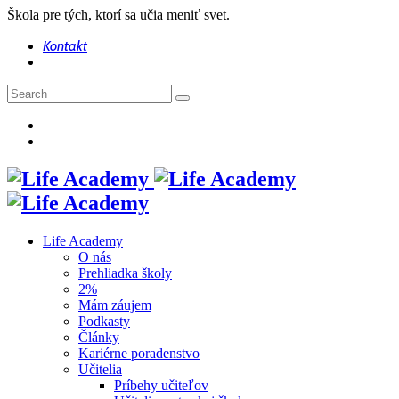
Škola pre tých, ktorí sa učia meniť svet.
Kontakt
Life Academy
O nás
Prehliadka školy
2%
Mám záujem
Podkasty
Články
Kariérne poradenstvo
Učitelia
Príbehy učiteľov