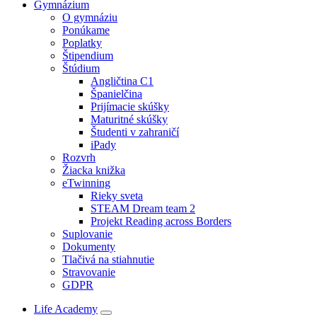
Gymnázium
O gymnáziu
Ponúkame
Poplatky
Štipendium
Štúdium
Angličtina C1
Španielčina
Prijímacie skúšky
Maturitné skúšky
Študenti v zahraničí
iPady
Rozvrh
Žiacka knižka
eTwinning
Rieky sveta
STEAM Dream team 2
Projekt Reading across Borders
Suplovanie
Dokumenty
Tlačivá na stiahnutie
Stravovanie
GDPR
Life Academy