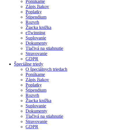
Ponúkame
Zápis žiakov
Poplatky
Štipendium
Rozvrh
Žiacka knižka
eTwinning
Suplovanie
Dokumenty
Tlačivá na stiahnutie
Stravovanie
GDPR
Špeciálne triedy
O špeciálnych triedach
Ponúkame
Zápis žiakov
Poplatky
Štipendium
Rozvrh
Žiacka knižka
Suplovanie
Dokumenty
Tlačivá na stiahnutie
Stravovanie
GDPR