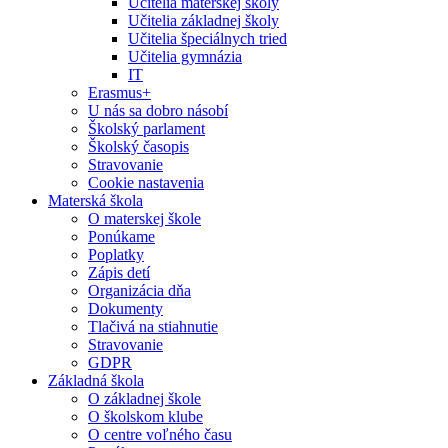
Učitelia materskej školy
Učitelia základnej školy
Učitelia špeciálnych tried
Učitelia gymnázia
IT
Erasmus+
U nás sa dobro násobí
Školský parlament
Školský časopis
Stravovanie
Cookie nastavenia
Materská škola
O materskej škole
Ponúkame
Poplatky
Zápis detí
Organizácia dňa
Dokumenty
Tlačivá na stiahnutie
Stravovanie
GDPR
Základná škola
O základnej škole
O školskom klube
O centre voľného času