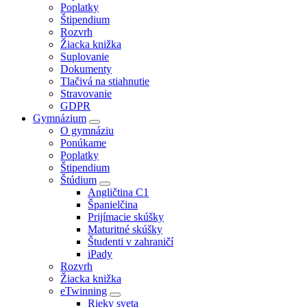
Poplatky
Štipendium
Rozvrh
Žiacka knižka
Suplovanie
Dokumenty
Tlačivá na stiahnutie
Stravovanie
GDPR
Gymnázium
O gymnáziu
Ponúkame
Poplatky
Štipendium
Štúdium
Angličtina C1
Španielčina
Prijímacie skúšky
Maturitné skúšky
Študenti v zahraničí
iPady
Rozvrh
Žiacka knižka
eTwinning
Rieky sveta