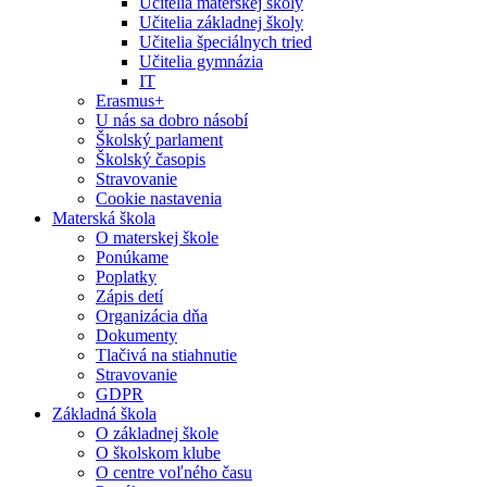
Učitelia materskej školy
Učitelia základnej školy
Učitelia špeciálnych tried
Učitelia gymnázia
IT
Erasmus+
U nás sa dobro násobí
Školský parlament
Školský časopis
Stravovanie
Cookie nastavenia
Materská škola
O materskej škole
Ponúkame
Poplatky
Zápis detí
Organizácia dňa
Dokumenty
Tlačivá na stiahnutie
Stravovanie
GDPR
Základná škola
O základnej škole
O školskom klube
O centre voľného času