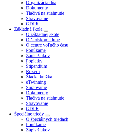
Organizácia dňa
Dokumenty
Tlačivá na stiahnutie
Stravovanie
GDPR
Základná škola
O základnej škole
O školskom klube
O centre voľného času
Ponúkame
Zápis žiakov
Poplatky
Štipendium
Rozvrh
Žiacka knižka
eTwinning
Suplovanie
Dokumenty
Tlačivá na stiahnutie
Stravovanie
GDPR
Špeciálne triedy
O špeciálnych triedach
Ponúkame
Zápis žiakov