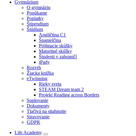
Gymnázium
O gymnáziu
Ponúkame
Poplatky
Štipendium
Štúdium
Angličtina C1
Španielčina
Prijímacie skúšky
Maturitné skúšky
Študenti v zahraničí
iPady
Rozvrh
Žiacka knižka
eTwinning
Rieky sveta
STEAM Dream team 2
Projekt Reading across Borders
Suplovanie
Dokumenty
Tlačivá na stiahnutie
Stravovanie
GDPR
Life Academy