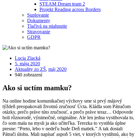
STEAM Dream team 2
Projekt Reading across Borders
Suplovanie
Dokumenty
Tlačivá na stiahnutie
Stravovanie
GDPR
Lucia Zlacká
5. mája 2020
Aktuality zo ZŠ
,
máj 2020
940 zobrazení
Ako si uctím mamku?
Na online hodine komunikačnej výchovy sme si prvý májový
týždeň preopakovali životnú zručnosť Úcta. Kládla som Pátračom
otázky, prečo práve túto zručnosť, a prečo práve teraz… Odpovede
boli rôznorodé, výnimočné, originálne. Ale len jedna vystihovala to,
čo som mala na mysli ja ako učiteľka. Terezka to vystihla úplne
presne: “Preto, lebo v nedeľu bude Deň matiek.” A tak dostali
Pátrači úlohu. Mali napísať aspoň 5 viet, v ktorých vystihnú, ako by