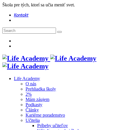
Škola pre tých, ktorí sa učia meniť svet.
Kontakt
Life Academy
O nás
Prehliadka školy
2%
Mám záujem
Podkasty
Články
Kariérne poradenstvo
Učitelia
Príbehy učiteľov