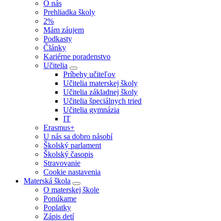
O nás
Prehliadka školy
2%
Mám záujem
Podkasty
Články
Kariérne poradenstvo
Učitelia
Príbehy učiteľov
Učitelia materskej školy
Učitelia základnej školy
Učitelia špeciálnych tried
Učitelia gymnázia
IT
Erasmus+
U nás sa dobro násobí
Školský parlament
Školský časopis
Stravovanie
Cookie nastavenia
Materská škola
O materskej škole
Ponúkame
Poplatky
Zápis detí