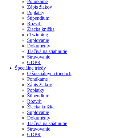
Ponúkame
Zápis žiakov
Poplatky
Štipendium
Rozvrh
Žiacka knižka
eTwinning
Suplovanie
Dokumenty
Tlačivá na stiahnutie
Stravovanie
GDPR
Špeciálne triedy
O špeciálnych triedach
Ponúkame
Zápis žiakov
Poplatky
Štipendium
Rozvrh
Žiacka knižka
Suplovanie
Dokumenty
Tlačivá na stiahnutie
Stravovanie
GDPR